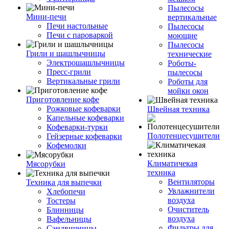
Пылесосы
Мини-печи
вертикальные
Печи настольные
Пылесосы
Печи с пароваркой
моющие
Пылесосы
Грили и шашлычницы
технические
Электрошашлычницы
Роботы-
Пресс-грили
пылесосы
Вертикальные грили
Роботы для
мойки окон
Приготовление кофе
Рожковые кофеварки
Швейная техника
Капельные кофеварки
Кофеварки-турки
Полотенцесушители
Гейзерные кофеварки
Кофемолки
Климатичекая
Мясорубки
техника
Вентиляторы
Техника для выпечки
Увлажнители
Хлебопечи
воздуха
Тостеры
Очиститель
Блинницы
воздуха
Вафельницы
Фильтры для
Сэндвичницы