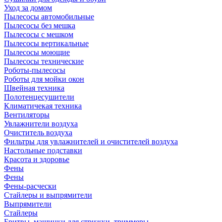
Уход за домом
Пылесосы автомобильные
Пылесосы без мешка
Пылесосы с мешком
Пылесосы вертикальные
Пылесосы моющие
Пылесосы технические
Роботы-пылесосы
Роботы для мойки окон
Швейная техника
Полотенцесушители
Климатичекая техника
Вентиляторы
Увлажнители воздуха
Очиститель воздуха
Фильтры для увлажнителей и очистителей воздуха
Настольные подставки
Красота и здоровье
Фены
Фены
Фены-расчески
Стайлеры и выпрямители
Выпрямители
Стайлеры
Бритвы, машинки для стрижки, триммеры