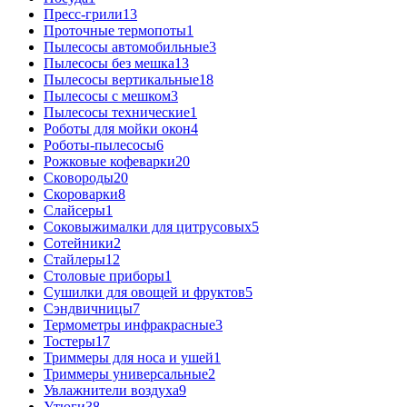
Пресс-грили
13
Проточные термопоты
1
Пылесосы автомобильные
3
Пылесосы без мешка
13
Пылесосы вертикальные
18
Пылесосы с мешком
3
Пылесосы технические
1
Роботы для мойки окон
4
Роботы-пылесосы
6
Рожковые кофеварки
20
Сковороды
20
Скороварки
8
Слайсеры
1
Соковыжималки для цитрусовых
5
Сотейники
2
Стайлеры
12
Столовые приборы
1
Сушилки для овощей и фруктов
5
Сэндвичницы
7
Термометры инфракрасные
3
Тостеры
17
Триммеры для носа и ушей
1
Триммеры универсальные
2
Увлажнители воздуха
9
Утюги
38