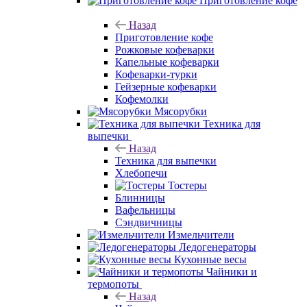
Приготовление кофе
Назад
Приготовление кофе
Рожковые кофеварки
Капельные кофеварки
Кофеварки-турки
Гейзерные кофеварки
Кофемолки
Мясорубки
Техника для
выпечки
Назад
Техника для выпечки
Хлебопечи
Тостеры
Блинницы
Вафельницы
Сэндвичницы
Измельчители
Ледогенераторы
Кухонные весы
Чайники и
термопоты
Назад