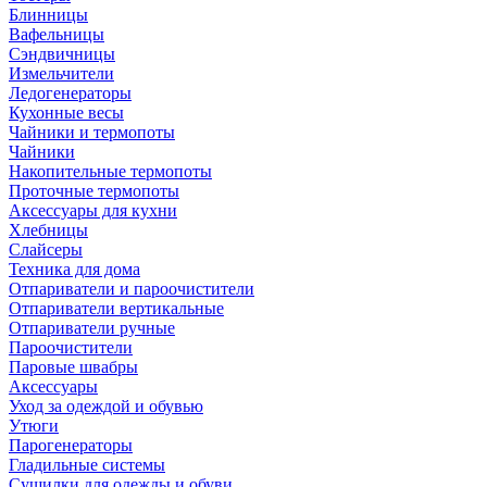
Блинницы
Вафельницы
Сэндвичницы
Измельчители
Ледогенераторы
Кухонные весы
Чайники и термопоты
Чайники
Накопительные термопоты
Проточные термопоты
Аксессуары для кухни
Хлебницы
Слайсеры
Техника для дома
Отпариватели и пароочистители
Отпариватели вертикальные
Отпариватели ручные
Пароочистители
Паровые швабры
Аксессуары
Уход за одеждой и обувью
Утюги
Парогенераторы
Гладильные системы
Сушилки для одежды и обуви