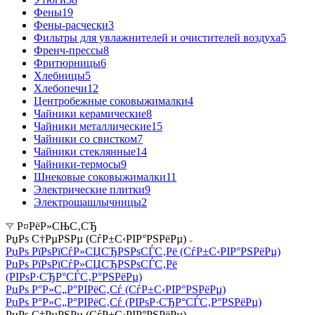
Фены
19
Фены-расчески
3
Фильтры для увлажнителей и очистителей воздуха
5
Френч-прессы
8
Фритюрницы
6
Хлебницы
5
Хлебопечи
12
Центробежные соковыжималки
4
Чайники керамические
8
Чайники металлические
15
Чайники со свистком
7
Чайники стеклянные
14
Чайники-термосы
9
Шнековые соковыжималки
11
Электрические плитки
9
Электрошашлычницы
2
Р¤РёР»СЊС‚СЂ
РџРѕ С†РµРЅРµ (СѓР±С‹РІР°РЅРёРµ)
РџРѕ РїРѕРїСѓР»СЏСЂРЅРѕСЃС‚Рё (СѓР±С‹РІР°РЅРёРµ)
РџРѕ РїРѕРїСѓР»СЏСЂРЅРѕСЃС‚Рё
(РІРѕР·СЂР°СЃС‚Р°РЅРёРµ)
РџРѕ Р°Р»С„Р°РІРёС‚Сѓ (СѓР±С‹РІР°РЅРёРµ)
РџРѕ Р°Р»С„Р°РІРёС‚Сѓ (РІРѕР·СЂР°СЃС‚Р°РЅРёРµ)
РџРѕ С†РµРЅРµ (СѓР±С‹РІР°РЅРёРµ)