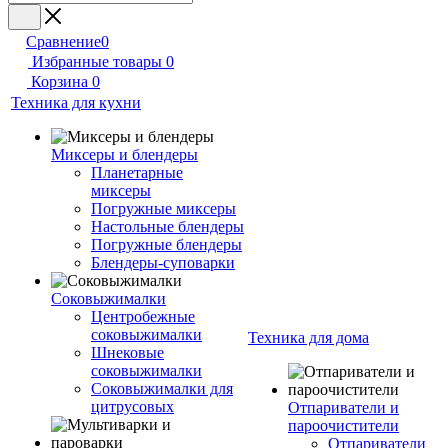
Сравнение
0
Избранные товары
0
Корзина
0
Техника для кухни
Миксеры и блендеры
Планетарные
миксеры
Погружные миксеры
Настольные блендеры
Погружные блендеры
Блендеры-суповарки
Соковыжималки
Центробежные
соковыжималки
Техника для дома
Шнековые
соковыжималки
Соковыжималки для
цитрусовых
Отпариватели и
пароочистители
Отпариватели