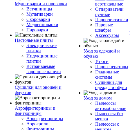
Мультиварки и пароварки
вертикальные
Ветчинницы
Отпариватели
Мультиварки
ручные
Скороварки
Пароочистители
Медленноварки
Паровые
Пароварки
швабры
Аксессуары
Настольные плиты
Электрические
плитки
Уход за одеждой и
Индукционные
обувью
плитки
Утюги
Встраиваемые
Парогенераторы
варочные панели
Гладильные
системы
Сушилки для
Сушилки для овощей и
одежды и обуви
фруктов
Уход за домом
Пылесосы
Аэрофритюрницы и
автомобильные
фритюрницы
Пылесосы без
Аэрофритюрницы
мешка
Аэрогрили
Пылесосы с
Фритюрницы
мешком