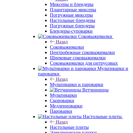
Миксеры и блендеры
Планетарные миксеры
Погружные миксеры
Настольные блендеры
Погружные блендеры
Блендеры-суповарки
Соковыжималки
Назад
Соковыжималки
Центробежные соковыжималки
Шнековые соковыжималки
Соковыжималки для цитрусовых
Мультиварки и
пароварки
Назад
Мультиварки и пароварки
Ветчинницы
Мультиварки
Скороварки
Медленноварки
Пароварки
Настольные плиты
Назад
Настольные плиты
Электрические плитки