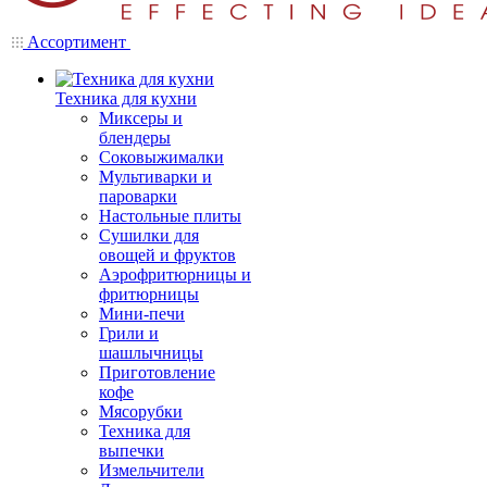
Ассортимент
Техника для кухни
Миксеры и
блендеры
Соковыжималки
Мультиварки и
пароварки
Настольные плиты
Сушилки для
овощей и фруктов
Аэрофритюрницы и
фритюрницы
Мини-печи
Грили и
шашлычницы
Приготовление
кофе
Мясорубки
Техника для
выпечки
Измельчители