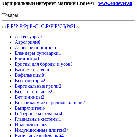
Официальный интернет-магазин Endever -
www.endever.su
Товары
Р Р°Р·РґРµР»С‹ С‚РѕРІР°СЂРѕРІ
Аксессуары
5
Аэрогрили
8
Аэрофритюрницы
6
Блендеры-суповарки
1
Блинницы
1
Бритвы для бороды и усов
3
Ванночки для ног
1
Вафельницы
8
Вентиляторы
2
Вертикальные грили
2
Весы напольные
22
Ветчинницы
2
Встраиваемые варочные панели
2
Выпрямители
4
Гейзерные кофеварки
4
Гладильные системы
1
Измельчители
8
Индукционные плитки
34
Капельные кофеварки
4