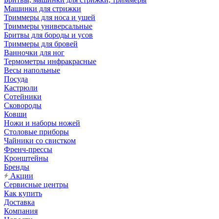
Машинки для стрижки
Триммеры для носа и ушей
Триммеры универсальные
Бритвы для бороды и усов
Триммеры для бровей
Ванночки для ног
Термометры инфракрасные
Весы напольные
Посуда
Кастрюли
Сотейники
Сковороды
Ковши
Ножи и наборы ножей
Столовые приборы
Чайники со свистком
Френч-прессы
Кронштейны
Бренды
Акции
Сервисные центры
Как купить
Доставка
Компания