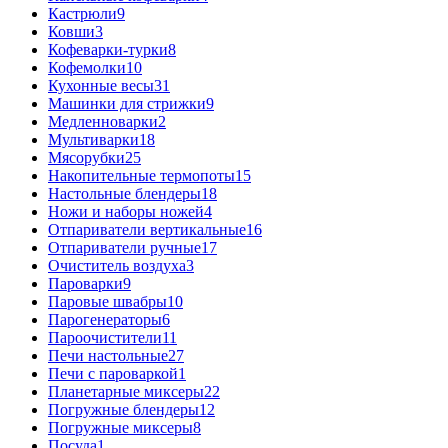
Кастрюли
9
Ковши
3
Кофеварки-турки
8
Кофемолки
10
Кухонные весы
31
Машинки для стрижки
9
Медленноварки
2
Мультиварки
18
Мясорубки
25
Накопительные термопоты
15
Настольные блендеры
18
Ножи и наборы ножей
4
Отпариватели вертикальные
16
Отпариватели ручные
17
Очиститель воздуха
3
Пароварки
9
Паровые швабры
10
Парогенераторы
6
Пароочистители
11
Печи настольные
27
Печи с пароваркой
1
Планетарные миксеры
22
Погружные блендеры
12
Погружные миксеры
8
Посуда
1