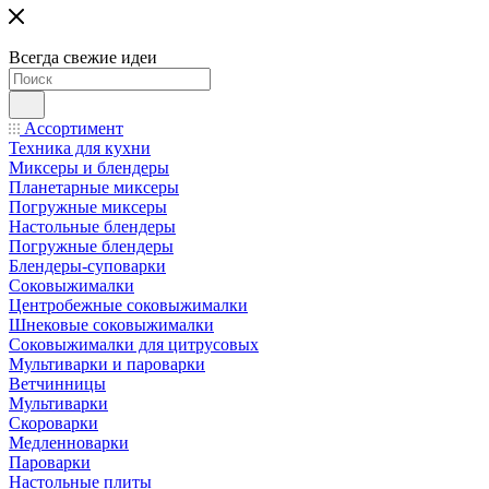
Всегда свежие идеи
Ассортимент
Техника для кухни
Миксеры и блендеры
Планетарные миксеры
Погружные миксеры
Настольные блендеры
Погружные блендеры
Блендеры-суповарки
Соковыжималки
Центробежные соковыжималки
Шнековые соковыжималки
Соковыжималки для цитрусовых
Мультиварки и пароварки
Ветчинницы
Мультиварки
Скороварки
Медленноварки
Пароварки
Настольные плиты