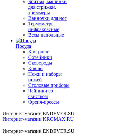
Бритвы, машинки
для стрижки,
триммеры
Ванночки для ног
Термометры
инфракрасные
Весы напольные
Посуда
Кастрюли
Сотейники
Сковороды
Ковши
Ножи и наборы
ножей
Столовые приборы
Чайники со
свистком
Френч-прессы
Интернет-магазин ENDEVER.SU
Интернет-магазин KROMAX.RU
Интернет-магазин ENDEVER.SU