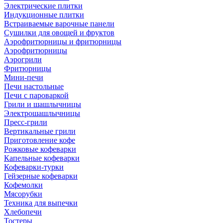
Электрические плитки
Индукционные плитки
Встраиваемые варочные панели
Сушилки для овощей и фруктов
Аэрофритюрницы и фритюрницы
Аэрофритюрницы
Аэрогрили
Фритюрницы
Мини-печи
Печи настольные
Печи с пароваркой
Грили и шашлычницы
Электрошашлычницы
Пресс-грили
Вертикальные грили
Приготовление кофе
Рожковые кофеварки
Капельные кофеварки
Кофеварки-турки
Гейзерные кофеварки
Кофемолки
Мясорубки
Техника для выпечки
Хлебопечи
Тостеры