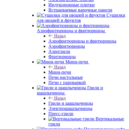
Индукционные плитки
Встраиваемые варочные панели
Сушилки
для овощей и фруктов
Аэрофритюрницы и фритюрницы
Назад
Аэрофритюрницы и фритюрницы
Аэрофритюрницы
Аэрогрили
Фритюрницы
Мини-печи
Назад
Мини-печи
Печи настольные
Печи с пароваркой
Грили и
шашлычницы
Назад
Грили и шашлычницы
Электрошашлычницы
Пресс-грили
Вертикальные
грили