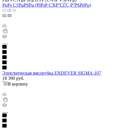
РџРѕ С†РµРЅРµ (РІРѕР·СЂР°СЃС‚Р°РЅРёРµ)
Электрическая мясорубка ENDEVER SIGMA-107
18 390
руб.
В корзину