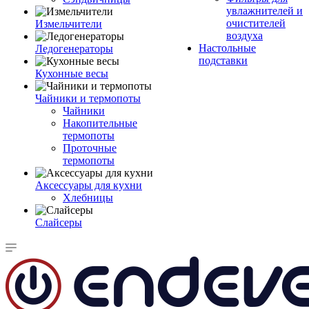
увлажнителей и
очистителей
Измельчители
воздуха
Настольные
Ледогенераторы
подставки
Кухонные весы
Чайники и термопоты
Чайники
Накопительные
термопоты
Проточные
термопоты
Аксессуары для кухни
Хлебницы
Слайсеры