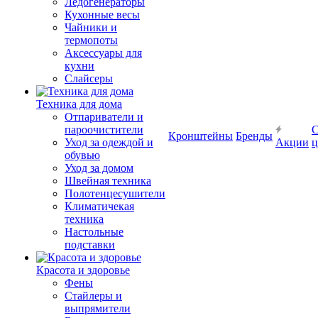
Ледогенераторы
Кухонные весы
Чайники и
термопоты
Аксессуары для
кухни
Слайсеры
Техника для дома
Отпариватели и
пароочистители
С
Кронштейны
Бренды
Уход за одеждой и
Акции
ц
обувью
Уход за домом
Швейная техника
Полотенцесушители
Климатичекая
техника
Настольные
подставки
Красота и здоровье
Фены
Стайлеры и
выпрямители