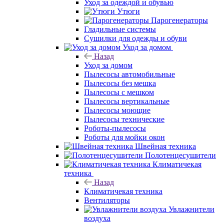
Уход за одеждой и обувью
Утюги
Парогенераторы
Гладильные системы
Сушилки для одежды и обуви
Уход за домом
Назад
Уход за домом
Пылесосы автомобильные
Пылесосы без мешка
Пылесосы с мешком
Пылесосы вертикальные
Пылесосы моющие
Пылесосы технические
Роботы-пылесосы
Роботы для мойки окон
Швейная техника
Полотенцесушители
Климатичекая
техника
Назад
Климатичекая техника
Вентиляторы
Увлажнители
воздуха