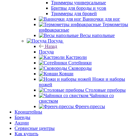
Триммеры универсальные
Бритвы для бороды и усов
Триммеры для бровей
Ванночки для ног
Термометры
инфракрасные
Весы напольные
Посуда
Назад
Посуда
Кастрюли
Сотейники
Сковороды
Ковши
Ножи и наборы
ножей
Столовые приборы
Чайники со
свистком
Френч-прессы
Кронштейны
Бренды
Акции
Сервисные центры
Как купить