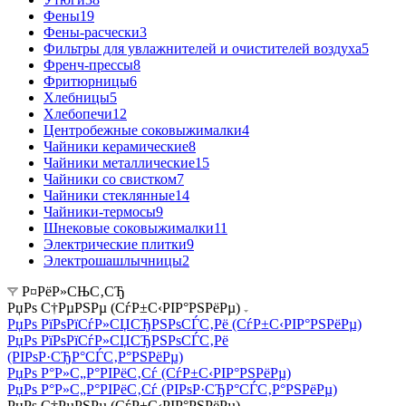
Фены
19
Фены-расчески
3
Фильтры для увлажнителей и очистителей воздуха
5
Френч-прессы
8
Фритюрницы
6
Хлебницы
5
Хлебопечи
12
Центробежные соковыжималки
4
Чайники керамические
8
Чайники металлические
15
Чайники со свистком
7
Чайники стеклянные
14
Чайники-термосы
9
Шнековые соковыжималки
11
Электрические плитки
9
Электрошашлычницы
2
Р¤РёР»СЊС‚СЂ
РџРѕ С†РµРЅРµ (СѓР±С‹РІР°РЅРёРµ)
РџРѕ РїРѕРїСѓР»СЏСЂРЅРѕСЃС‚Рё (СѓР±С‹РІР°РЅРёРµ)
РџРѕ РїРѕРїСѓР»СЏСЂРЅРѕСЃС‚Рё
(РІРѕР·СЂР°СЃС‚Р°РЅРёРµ)
РџРѕ Р°Р»С„Р°РІРёС‚Сѓ (СѓР±С‹РІР°РЅРёРµ)
РџРѕ Р°Р»С„Р°РІРёС‚Сѓ (РІРѕР·СЂР°СЃС‚Р°РЅРёРµ)
РџРѕ С†РµРЅРµ (СѓР±С‹РІР°РЅРёРµ)