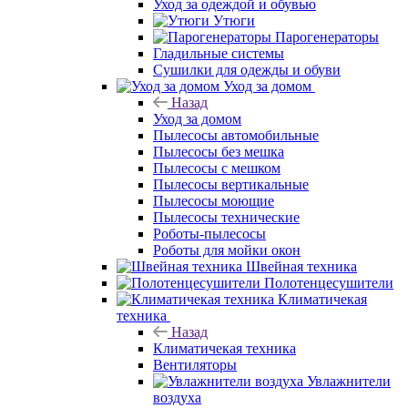
Уход за одеждой и обувью
Утюги
Парогенераторы
Гладильные системы
Сушилки для одежды и обуви
Уход за домом
Назад
Уход за домом
Пылесосы автомобильные
Пылесосы без мешка
Пылесосы с мешком
Пылесосы вертикальные
Пылесосы моющие
Пылесосы технические
Роботы-пылесосы
Роботы для мойки окон
Швейная техника
Полотенцесушители
Климатичекая
техника
Назад
Климатичекая техника
Вентиляторы
Увлажнители
воздуха