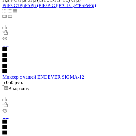
РџРѕ С†РµРЅРµ (РІРѕР·СЂР°СЃС‚Р°РЅРёРµ)
Миксер с чашей ENDEVER SIGMA-12
5 050
руб.
В корзину