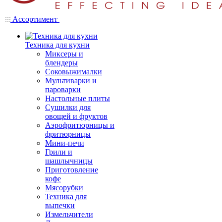
Ассортимент
Техника для кухни
Миксеры и
блендеры
Соковыжималки
Мультиварки и
пароварки
Настольные плиты
Сушилки для
овощей и фруктов
Аэрофритюрницы и
фритюрницы
Мини-печи
Грили и
шашлычницы
Приготовление
кофе
Мясорубки
Техника для
выпечки
Измельчители