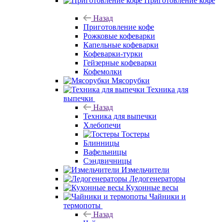
Приготовление кофе
Назад
Приготовление кофе
Рожковые кофеварки
Капельные кофеварки
Кофеварки-турки
Гейзерные кофеварки
Кофемолки
Мясорубки
Техника для
выпечки
Назад
Техника для выпечки
Хлебопечи
Тостеры
Блинницы
Вафельницы
Сэндвичницы
Измельчители
Ледогенераторы
Кухонные весы
Чайники и
термопоты
Назад