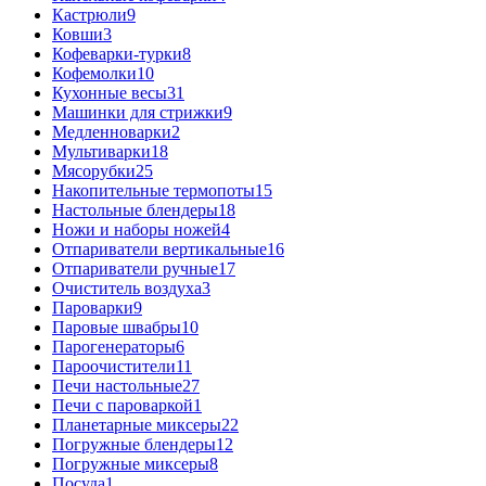
Кастрюли
9
Ковши
3
Кофеварки-турки
8
Кофемолки
10
Кухонные весы
31
Машинки для стрижки
9
Медленноварки
2
Мультиварки
18
Мясорубки
25
Накопительные термопоты
15
Настольные блендеры
18
Ножи и наборы ножей
4
Отпариватели вертикальные
16
Отпариватели ручные
17
Очиститель воздуха
3
Пароварки
9
Паровые швабры
10
Парогенераторы
6
Пароочистители
11
Печи настольные
27
Печи с пароваркой
1
Планетарные миксеры
22
Погружные блендеры
12
Погружные миксеры
8
Посуда
1