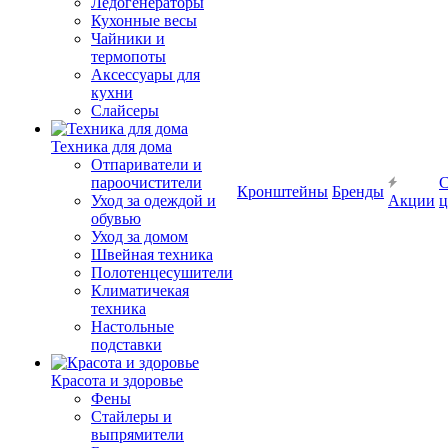
Ледогенераторы
Кухонные весы
Чайники и
термопоты
Аксессуары для
кухни
Слайсеры
Техника для дома
Отпариватели и
пароочистители
С
Кронштейны
Бренды
Уход за одеждой и
Акции
ц
обувью
Уход за домом
Швейная техника
Полотенцесушители
Климатичекая
техника
Настольные
подставки
Красота и здоровье
Фены
Стайлеры и
выпрямители