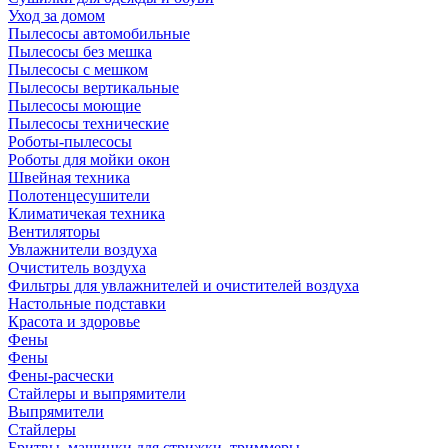
Уход за домом
Пылесосы автомобильные
Пылесосы без мешка
Пылесосы с мешком
Пылесосы вертикальные
Пылесосы моющие
Пылесосы технические
Роботы-пылесосы
Роботы для мойки окон
Швейная техника
Полотенцесушители
Климатичекая техника
Вентиляторы
Увлажнители воздуха
Очиститель воздуха
Фильтры для увлажнителей и очистителей воздуха
Настольные подставки
Красота и здоровье
Фены
Фены
Фены-расчески
Стайлеры и выпрямители
Выпрямители
Стайлеры
Бритвы, машинки для стрижки, триммеры