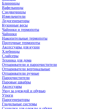
Блинницы
Вафельницы
Сэндвичницы
Измельчители
Ледогенераторы
Кухонные весы
Чайники и термопоты
Чайники
Накопительные термопоты
Проточные термопоты
Аксессуары для кухни
Хлебницы
Слайсеры
Техника для дома
Отпариватели и пароочистители
Отпариватели вертикальные
Отпариватели ручные
Пароочистители
Паровые швабры
Аксессуары
Уход за одеждой и обувью
Утюги
Парогенераторы
Гладильные системы
Сушилки для одежды и обуви