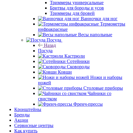
Триммеры универсальные
Бритвы для бороды и усов
Триммеры для бровей
Ванночки для ног
Термометры
инфракрасные
Весы напольные
Посуда
Назад
Посуда
Кастрюли
Сотейники
Сковороды
Ковши
Ножи и наборы
ножей
Столовые приборы
Чайники со
свистком
Френч-прессы
Кронштейны
Бренды
Акции
Сервисные центры
Как купить