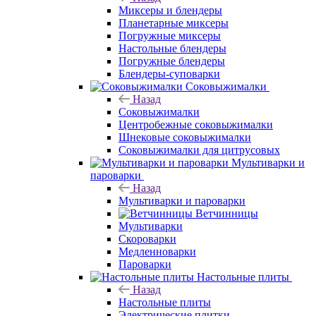
Миксеры и блендеры
Планетарные миксеры
Погружные миксеры
Настольные блендеры
Погружные блендеры
Блендеры-суповарки
Соковыжималки
Назад
Соковыжималки
Центробежные соковыжималки
Шнековые соковыжималки
Соковыжималки для цитрусовых
Мультиварки и
пароварки
Назад
Мультиварки и пароварки
Ветчинницы
Мультиварки
Скороварки
Медленноварки
Пароварки
Настольные плиты
Назад
Настольные плиты
Электрические плитки