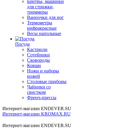
Бритвы, машинки
для стрижки,
триммеры
Ванночки для ног
Термометры
инфракрасные
Весы напольные
Посуда
Кастрюли
Сотейники
Сковороды
Ковши
Ножи и наборы
ножей
Столовые приборы
Чайники со
свистком
Френч-прессы
Интернет-магазин ENDEVER.SU
Интернет-магазин KROMAX.RU
Интернет-магазин ENDEVER.SU