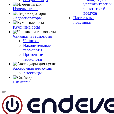
увлажнителей и
очистителей
Измельчители
воздуха
Настольные
Ледогенераторы
подставки
Кухонные весы
Чайники и термопоты
Чайники
Накопительные
термопоты
Проточные
термопоты
Аксессуары для кухни
Хлебницы
Слайсеры