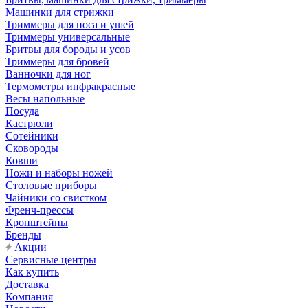
Машинки для стрижки
Триммеры для носа и ушей
Триммеры универсальные
Бритвы для бороды и усов
Триммеры для бровей
Ванночки для ног
Термометры инфракрасные
Весы напольные
Посуда
Кастрюли
Сотейники
Сковороды
Ковши
Ножи и наборы ножей
Столовые приборы
Чайники со свистком
Френч-прессы
Кронштейны
Бренды
Акции
Сервисные центры
Как купить
Доставка
Компания