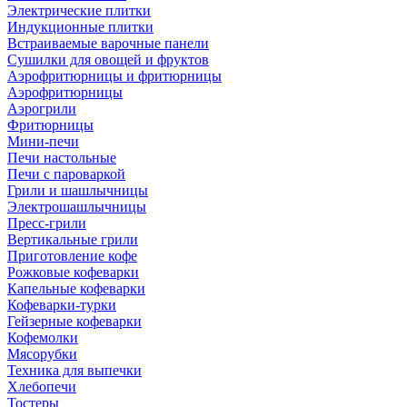
Электрические плитки
Индукционные плитки
Встраиваемые варочные панели
Сушилки для овощей и фруктов
Аэрофритюрницы и фритюрницы
Аэрофритюрницы
Аэрогрили
Фритюрницы
Мини-печи
Печи настольные
Печи с пароваркой
Грили и шашлычницы
Электрошашлычницы
Пресс-грили
Вертикальные грили
Приготовление кофе
Рожковые кофеварки
Капельные кофеварки
Кофеварки-турки
Гейзерные кофеварки
Кофемолки
Мясорубки
Техника для выпечки
Хлебопечи
Тостеры