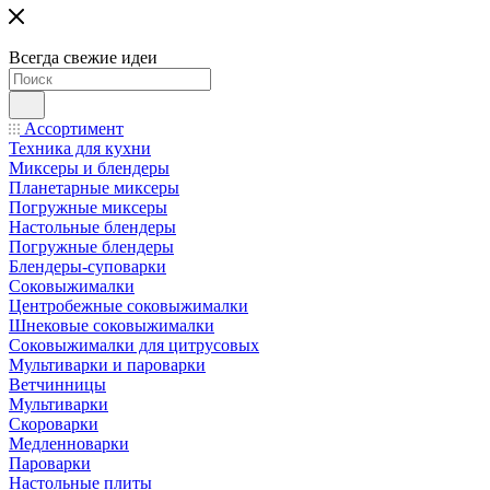
Всегда свежие идеи
Ассортимент
Техника для кухни
Миксеры и блендеры
Планетарные миксеры
Погружные миксеры
Настольные блендеры
Погружные блендеры
Блендеры-суповарки
Соковыжималки
Центробежные соковыжималки
Шнековые соковыжималки
Соковыжималки для цитрусовых
Мультиварки и пароварки
Ветчинницы
Мультиварки
Скороварки
Медленноварки
Пароварки
Настольные плиты