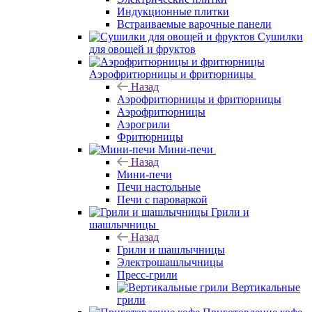
Индукционные плитки
Встраиваемые варочные панели
Сушилки
для овощей и фруктов
Аэрофритюрницы и фритюрницы
Назад
Аэрофритюрницы и фритюрницы
Аэрофритюрницы
Аэрогрили
Фритюрницы
Мини-печи
Назад
Мини-печи
Печи настольные
Печи с пароваркой
Грили и
шашлычницы
Назад
Грили и шашлычницы
Электрошашлычницы
Пресс-грили
Вертикальные
грили