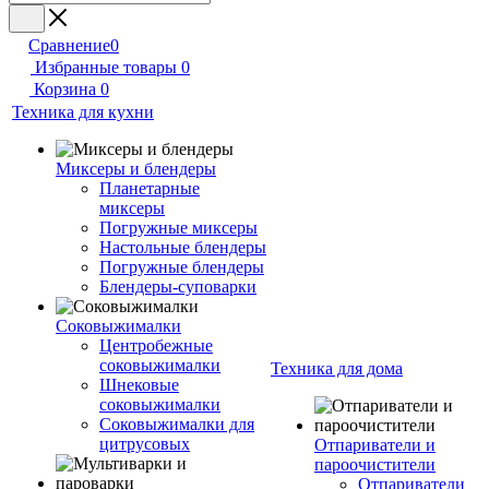
Сравнение
0
Избранные товары
0
Корзина
0
Техника для кухни
Миксеры и блендеры
Планетарные
миксеры
Погружные миксеры
Настольные блендеры
Погружные блендеры
Блендеры-суповарки
Соковыжималки
Центробежные
соковыжималки
Техника для дома
Шнековые
соковыжималки
Соковыжималки для
цитрусовых
Отпариватели и
пароочистители
Отпариватели