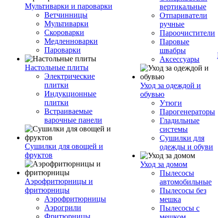
Мультиварки и пароварки
вертикальные
Ветчинницы
Отпариватели
Мультиварки
ручные
Скороварки
Пароочистители
Медленноварки
Паровые
Пароварки
швабры
Аксессуары
Настольные плиты
Электрические
плитки
Уход за одеждой и
Индукционные
обувью
плитки
Утюги
Встраиваемые
Парогенераторы
варочные панели
Гладильные
системы
Сушилки для
Сушилки для овощей и
одежды и обуви
фруктов
Уход за домом
Пылесосы
Аэрофритюрницы и
автомобильные
фритюрницы
Пылесосы без
Аэрофритюрницы
мешка
Аэрогрили
Пылесосы с
Фритюрницы
мешком