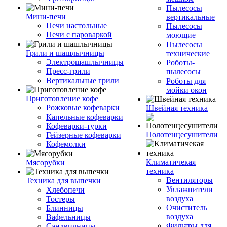
Пылесосы
Мини-печи
вертикальные
Печи настольные
Пылесосы
Печи с пароваркой
моющие
Пылесосы
Грили и шашлычницы
технические
Электрошашлычницы
Роботы-
Пресс-грили
пылесосы
Вертикальные грили
Роботы для
мойки окон
Приготовление кофе
Рожковые кофеварки
Швейная техника
Капельные кофеварки
Кофеварки-турки
Полотенцесушители
Гейзерные кофеварки
Кофемолки
Климатичекая
Мясорубки
техника
Вентиляторы
Техника для выпечки
Увлажнители
Хлебопечи
воздуха
Тостеры
Очиститель
Блинницы
воздуха
Вафельницы
Фильтры для
Сэндвичницы