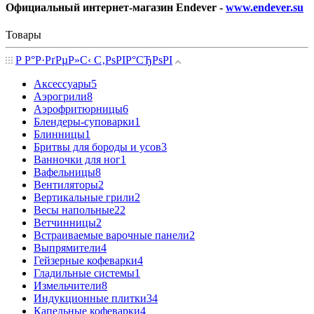
Официальный интернет-магазин Endever -
www.endever.su
Товары
Р Р°Р·РґРµР»С‹ С‚РѕРІР°СЂРѕРІ
Аксессуары
5
Аэрогрили
8
Аэрофритюрницы
6
Блендеры-суповарки
1
Блинницы
1
Бритвы для бороды и усов
3
Ванночки для ног
1
Вафельницы
8
Вентиляторы
2
Вертикальные грили
2
Весы напольные
22
Ветчинницы
2
Встраиваемые варочные панели
2
Выпрямители
4
Гейзерные кофеварки
4
Гладильные системы
1
Измельчители
8
Индукционные плитки
34
Капельные кофеварки
4