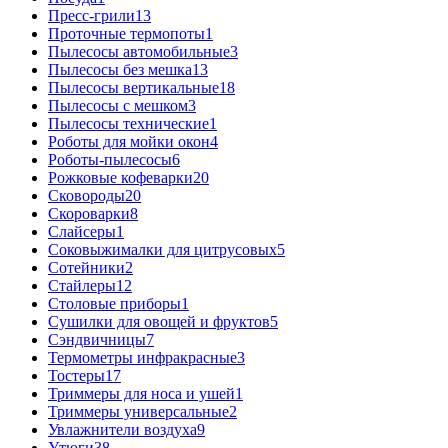
Пресс-грили
13
Проточные термопоты
1
Пылесосы автомобильные
3
Пылесосы без мешка
13
Пылесосы вертикальные
18
Пылесосы с мешком
3
Пылесосы технические
1
Роботы для мойки окон
4
Роботы-пылесосы
6
Рожковые кофеварки
20
Сковороды
20
Скороварки
8
Слайсеры
1
Соковыжималки для цитрусовых
5
Сотейники
2
Стайлеры
12
Столовые приборы
1
Сушилки для овощей и фруктов
5
Сэндвичницы
7
Термометры инфракрасные
3
Тостеры
17
Триммеры для носа и ушей
1
Триммеры универсальные
2
Увлажнители воздуха
9
Утюги
38