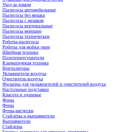
Уход за домом
Пылесосы автомобильные
Пылесосы без мешка
Пылесосы с мешком
Пылесосы вертикальные
Пылесосы моющие
Пылесосы технические
Роботы-пылесосы
Роботы для мойки окон
Швейная техника
Полотенцесушители
Климатичекая техника
Вентиляторы
Увлажнители воздуха
Очиститель воздуха
Фильтры для увлажнителей и очистителей воздуха
Настольные подставки
Красота и здоровье
Фены
Фены
Фены-расчески
Стайлеры и выпрямители
Выпрямители
Стайлеры
Бритвы, машинки для стрижки, триммеры