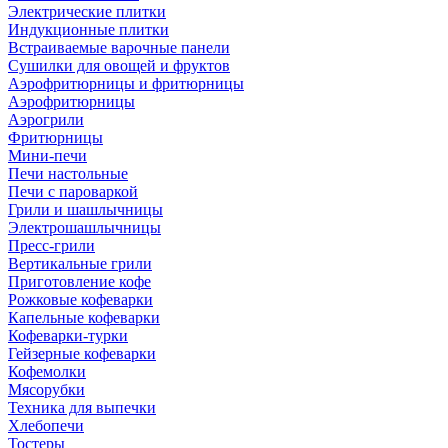
Электрические плитки
Индукционные плитки
Встраиваемые варочные панели
Сушилки для овощей и фруктов
Аэрофритюрницы и фритюрницы
Аэрофритюрницы
Аэрогрили
Фритюрницы
Мини-печи
Печи настольные
Печи с пароваркой
Грили и шашлычницы
Электрошашлычницы
Пресс-грили
Вертикальные грили
Приготовление кофе
Рожковые кофеварки
Капельные кофеварки
Кофеварки-турки
Гейзерные кофеварки
Кофемолки
Мясорубки
Техника для выпечки
Хлебопечи
Тостеры