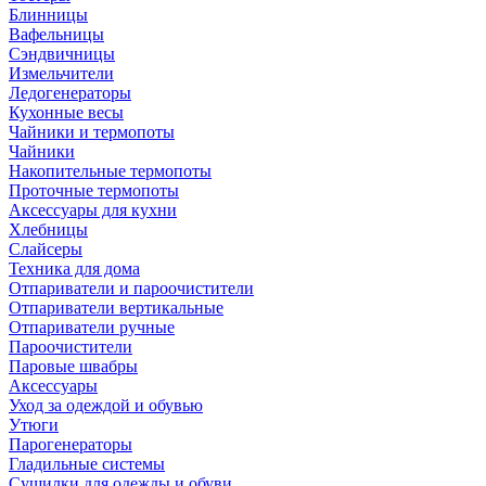
Блинницы
Вафельницы
Сэндвичницы
Измельчители
Ледогенераторы
Кухонные весы
Чайники и термопоты
Чайники
Накопительные термопоты
Проточные термопоты
Аксессуары для кухни
Хлебницы
Слайсеры
Техника для дома
Отпариватели и пароочистители
Отпариватели вертикальные
Отпариватели ручные
Пароочистители
Паровые швабры
Аксессуары
Уход за одеждой и обувью
Утюги
Парогенераторы
Гладильные системы
Сушилки для одежды и обуви