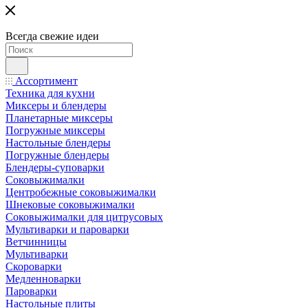
Всегда свежие идеи
Ассортимент
Техника для кухни
Миксеры и блендеры
Планетарные миксеры
Погружные миксеры
Настольные блендеры
Погружные блендеры
Блендеры-суповарки
Соковыжималки
Центробежные соковыжималки
Шнековые соковыжималки
Соковыжималки для цитрусовых
Мультиварки и пароварки
Ветчинницы
Мультиварки
Скороварки
Медленноварки
Пароварки
Настольные плиты