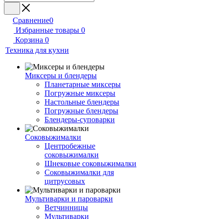
Сравнение
0
Избранные товары
0
Корзина
0
Техника для кухни
Миксеры и блендеры
Планетарные миксеры
Погружные миксеры
Настольные блендеры
Погружные блендеры
Блендеры-суповарки
Соковыжималки
Центробежные
соковыжималки
Шнековые соковыжималки
Соковыжималки для
цитрусовых
Мультиварки и пароварки
Ветчинницы
Мультиварки