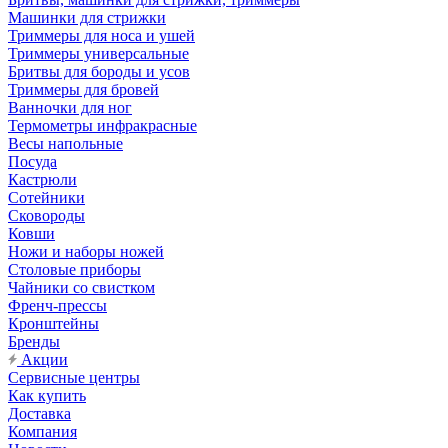
Машинки для стрижки
Триммеры для носа и ушей
Триммеры универсальные
Бритвы для бороды и усов
Триммеры для бровей
Ванночки для ног
Термометры инфракрасные
Весы напольные
Посуда
Кастрюли
Сотейники
Сковороды
Ковши
Ножи и наборы ножей
Столовые приборы
Чайники со свистком
Френч-прессы
Кронштейны
Бренды
Акции
Сервисные центры
Как купить
Доставка
Компания