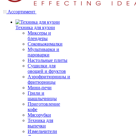
Ассортимент
Техника для кухни
Миксеры и
блендеры
Соковыжималки
Мультиварки и
пароварки
Настольные плиты
Сушилки для
овощей и фруктов
Аэрофритюрницы и
фритюрницы
Мини-печи
Грили и
шашлычницы
Приготовление
кофе
Мясорубки
Техника для
выпечки
Измельчители