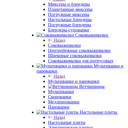
Миксеры и блендеры
Планетарные миксеры
Погружные миксеры
Настольные блендеры
Погружные блендеры
Блендеры-суповарки
Соковыжималки
Назад
Соковыжималки
Центробежные соковыжималки
Шнековые соковыжималки
Соковыжималки для цитрусовых
Мультиварки и
пароварки
Назад
Мультиварки и пароварки
Ветчинницы
Мультиварки
Скороварки
Медленноварки
Пароварки
Настольные плиты
Назад
Настольные плиты
Электрические плитки