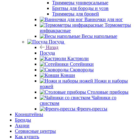
Триммеры универсальные
Бритвы для бороды и усов
Триммеры для бровей
Ванночки для ног
Термометры
инфракрасные
Весы напольные
Посуда
Назад
Посуда
Кастрюли
Сотейники
Сковороды
Ковши
Ножи и наборы
ножей
Столовые приборы
Чайники со
свистком
Френч-прессы
Кронштейны
Бренды
Акции
Сервисные центры
Как купить