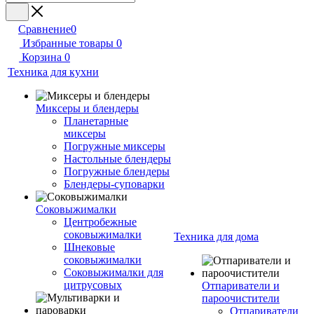
Сравнение
0
Избранные товары
0
Корзина
0
Техника для кухни
Миксеры и блендеры
Планетарные
миксеры
Погружные миксеры
Настольные блендеры
Погружные блендеры
Блендеры-суповарки
Соковыжималки
Центробежные
соковыжималки
Техника для дома
Шнековые
соковыжималки
Соковыжималки для
цитрусовых
Отпариватели и
пароочистители
Отпариватели