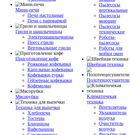
Пылесосы
Мини-печи
вертикальные
Печи настольные
Пылесосы
Печи с пароваркой
моющие
Пылесосы
Грили и шашлычницы
технические
Электрошашлычницы
Роботы-
Пресс-грили
пылесосы
Вертикальные грили
Роботы для
мойки окон
Приготовление кофе
Рожковые кофеварки
Швейная техника
Капельные кофеварки
Кофеварки-турки
Полотенцесушители
Гейзерные кофеварки
Кофемолки
Климатичекая
Мясорубки
техника
Вентиляторы
Техника для выпечки
Увлажнители
Хлебопечи
воздуха
Тостеры
Очиститель
Блинницы
воздуха
Вафельницы
Фильтры для
Сэндвичницы