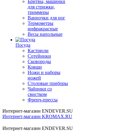
Бритвы, машинки
для стрижки,
триммеры
Ванночки для ног
Термометры
инфракрасные
Весы напольные
Посуда
Кастрюли
Сотейники
Сковороды
Ковши
Ножи и наборы
ножей
Столовые приборы
Чайники со
свистком
Френч-прессы
Интернет-магазин ENDEVER.SU
Интернет-магазин KROMAX.RU
Интернет-магазин ENDEVER.SU