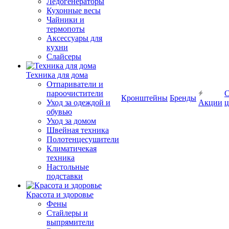
Ледогенераторы
Кухонные весы
Чайники и
термопоты
Аксессуары для
кухни
Слайсеры
Техника для дома
Отпариватели и
пароочистители
С
Кронштейны
Бренды
Уход за одеждой и
Акции
ц
обувью
Уход за домом
Швейная техника
Полотенцесушители
Климатичекая
техника
Настольные
подставки
Красота и здоровье
Фены
Стайлеры и
выпрямители