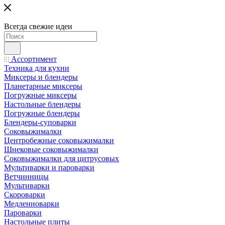
Всегда свежие идеи
Ассортимент
Техника для кухни
Миксеры и блендеры
Планетарные миксеры
Погружные миксеры
Настольные блендеры
Погружные блендеры
Блендеры-суповарки
Соковыжималки
Центробежные соковыжималки
Шнековые соковыжималки
Соковыжималки для цитрусовых
Мультиварки и пароварки
Ветчинницы
Мультиварки
Скороварки
Медленноварки
Пароварки
Настольные плиты