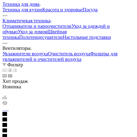
Техника для дома
Техника для кухни
Красота и здоровье
Посуда
—
Климатичекая техника
Отпариватели и пароочистители
Уход за одеждой и
обувью
Уход за домом
Швейная
техника
Полотенцесушители
Настольные подставки
—
Вентиляторы
Увлажнители воздуха
Очиститель воздуха
Фильтры для
увлажнителей и очистителей воздуха
Фильтр
Хит продаж
Новинка