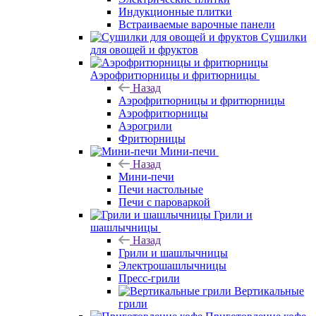
Индукционные плитки
Встраиваемые варочные панели
Сушилки
для овощей и фруктов
Аэрофритюрницы и фритюрницы
Назад
Аэрофритюрницы и фритюрницы
Аэрофритюрницы
Аэрогрили
Фритюрницы
Мини-печи
Назад
Мини-печи
Печи настольные
Печи с пароваркой
Грили и
шашлычницы
Назад
Грили и шашлычницы
Электрошашлычницы
Пресс-грили
Вертикальные
грили