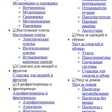
Мультиварки и пароварки
вертикальные
Ветчинницы
Отпариватели
Мультиварки
ручные
Скороварки
Пароочистители
Медленноварки
Паровые
Пароварки
швабры
Аксессуары
Настольные плиты
Электрические
плитки
Уход за одеждой и
Индукционные
обувью
плитки
Утюги
Встраиваемые
Парогенераторы
варочные панели
Гладильные
системы
Сушилки для
Сушилки для овощей и
одежды и обуви
фруктов
Уход за домом
Пылесосы
Аэрофритюрницы и
автомобильные
фритюрницы
Пылесосы без
Аэрофритюрницы
мешка
Аэрогрили
Пылесосы с
Фритюрницы
мешком