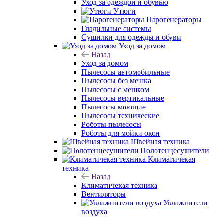
Уход за одеждой и обувью
Утюги
Парогенераторы
Гладильные системы
Сушилки для одежды и обуви
Уход за домом
Назад
Уход за домом
Пылесосы автомобильные
Пылесосы без мешка
Пылесосы с мешком
Пылесосы вертикальные
Пылесосы моющие
Пылесосы технические
Роботы-пылесосы
Роботы для мойки окон
Швейная техника
Полотенцесушители
Климатичекая
техника
Назад
Климатичекая техника
Вентиляторы
Увлажнители
воздуха