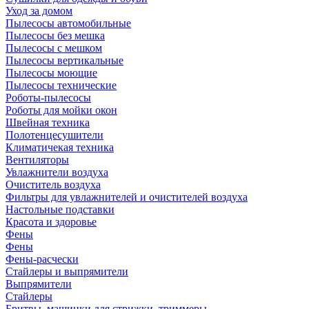
Уход за домом
Пылесосы автомобильные
Пылесосы без мешка
Пылесосы с мешком
Пылесосы вертикальные
Пылесосы моющие
Пылесосы технические
Роботы-пылесосы
Роботы для мойки окон
Швейная техника
Полотенцесушители
Климатичекая техника
Вентиляторы
Увлажнители воздуха
Очиститель воздуха
Фильтры для увлажнителей и очистителей воздуха
Настольные подставки
Красота и здоровье
Фены
Фены
Фены-расчески
Стайлеры и выпрямители
Выпрямители
Стайлеры
Бритвы, машинки для стрижки, триммеры