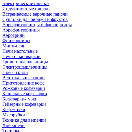
Электрические плитки
Индукционные плитки
Встраиваемые варочные панели
Сушилки для овощей и фруктов
Аэрофритюрницы и фритюрницы
Аэрофритюрницы
Аэрогрили
Фритюрницы
Мини-печи
Печи настольные
Печи с пароваркой
Грили и шашлычницы
Электрошашлычницы
Пресс-грили
Вертикальные грили
Приготовление кофе
Рожковые кофеварки
Капельные кофеварки
Кофеварки-турки
Гейзерные кофеварки
Кофемолки
Мясорубки
Техника для выпечки
Хлебопечи
Тостеры