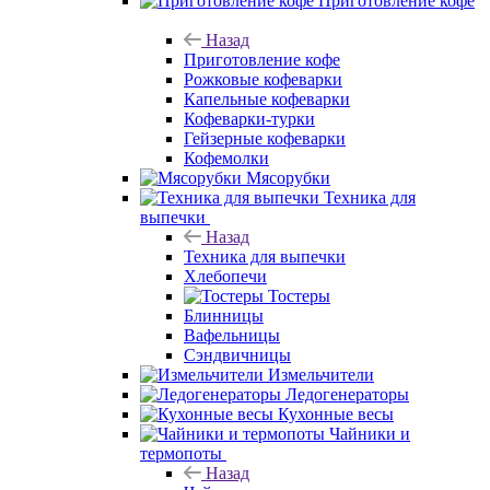
Приготовление кофе
Назад
Приготовление кофе
Рожковые кофеварки
Капельные кофеварки
Кофеварки-турки
Гейзерные кофеварки
Кофемолки
Мясорубки
Техника для
выпечки
Назад
Техника для выпечки
Хлебопечи
Тостеры
Блинницы
Вафельницы
Сэндвичницы
Измельчители
Ледогенераторы
Кухонные весы
Чайники и
термопоты
Назад