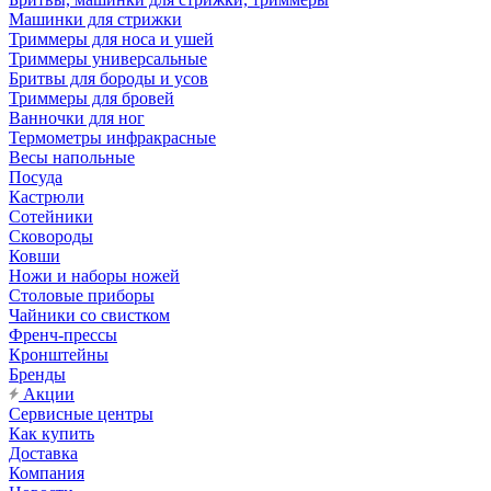
Машинки для стрижки
Триммеры для носа и ушей
Триммеры универсальные
Бритвы для бороды и усов
Триммеры для бровей
Ванночки для ног
Термометры инфракрасные
Весы напольные
Посуда
Кастрюли
Сотейники
Сковороды
Ковши
Ножи и наборы ножей
Столовые приборы
Чайники со свистком
Френч-прессы
Кронштейны
Бренды
Акции
Сервисные центры
Как купить
Доставка
Компания