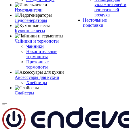
увлажнителей и
очистителей
Измельчители
воздуха
Настольные
Ледогенераторы
подставки
Кухонные весы
Чайники и термопоты
Чайники
Накопительные
термопоты
Проточные
термопоты
Аксессуары для кухни
Хлебницы
Слайсеры