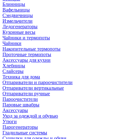
Блинницы
Вафельницы
Сэндвичницы
Измельчители
Ледогенераторы
Кухонные весы
Чайники и термопоты
Чайники
Накопительные термопоты
Проточные термопоты
Аксессуары для кухни
Хлебницы
Слайсеры
Техника для дома
Отпариватели и пароочистители
Отпариватели вертикальные
Отпариватели ручные
Пароочистители
Паровые швабры
Аксессуары
Уход за одеждой и обувью
Утюги
Парогенераторы
Гладильные системы
Сушилки для одежды и обуви