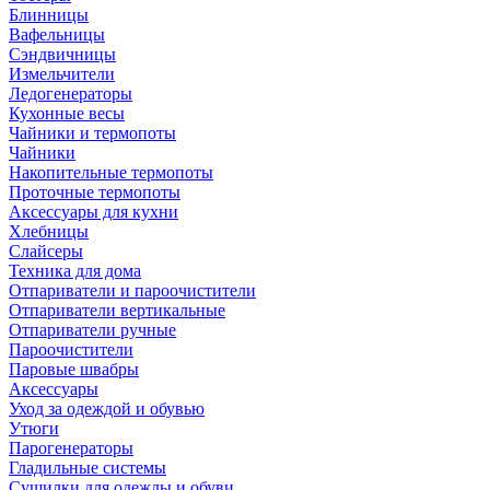
Блинницы
Вафельницы
Сэндвичницы
Измельчители
Ледогенераторы
Кухонные весы
Чайники и термопоты
Чайники
Накопительные термопоты
Проточные термопоты
Аксессуары для кухни
Хлебницы
Слайсеры
Техника для дома
Отпариватели и пароочистители
Отпариватели вертикальные
Отпариватели ручные
Пароочистители
Паровые швабры
Аксессуары
Уход за одеждой и обувью
Утюги
Парогенераторы
Гладильные системы
Сушилки для одежды и обуви