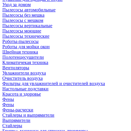
Уход за домом
Пылесосы автомобильные
Пылесосы без мешка
Пылесосы с мешком
Пылесосы вертикальные
Пылесосы моющие
Пылесосы технические
Роботы-пылесосы
Роботы для мойки окон
Швейная техника
Полотенцесушители
Климатичекая техника
Вентиляторы
Увлажнители воздуха
Очиститель воздуха
Фильтры для увлажнителей и очистителей воздуха
Настольные подставки
Красота и здоровье
Фены
Фены
Фены-расчески
Стайлеры и выпрямители
Выпрямители
Стайлеры
Бритвы, машинки для стрижки, триммеры