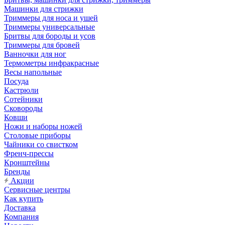
Машинки для стрижки
Триммеры для носа и ушей
Триммеры универсальные
Бритвы для бороды и усов
Триммеры для бровей
Ванночки для ног
Термометры инфракрасные
Весы напольные
Посуда
Кастрюли
Сотейники
Сковороды
Ковши
Ножи и наборы ножей
Столовые приборы
Чайники со свистком
Френч-прессы
Кронштейны
Бренды
Акции
Сервисные центры
Как купить
Доставка
Компания