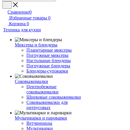
Сравнение
0
Избранные товары
0
Корзина
0
Техника для кухни
Миксеры и блендеры
Планетарные миксеры
Погружные миксеры
Настольные блендеры
Погружные блендеры
Блендеры-суповарки
Соковыжималки
Центробежные
соковыжималки
Шнековые соковыжималки
Соковыжималки для
цитрусовых
Мультиварки и пароварки
Ветчинницы
Мультиварки