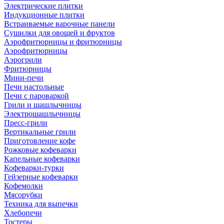
Электрические плитки
Индукционные плитки
Встраиваемые варочные панели
Сушилки для овощей и фруктов
Аэрофритюрницы и фритюрницы
Аэрофритюрницы
Аэрогрили
Фритюрницы
Мини-печи
Печи настольные
Печи с пароваркой
Грили и шашлычницы
Электрошашлычницы
Пресс-грили
Вертикальные грили
Приготовление кофе
Рожковые кофеварки
Капельные кофеварки
Кофеварки-турки
Гейзерные кофеварки
Кофемолки
Мясорубки
Техника для выпечки
Хлебопечи
Тостеры