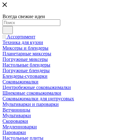
Всегда свежие идеи
Ассортимент
Техника для кухни
Миксеры и блендеры
Планетарные миксеры
Погружные миксеры
Настольные блендеры
Погружные блендеры
Блендеры-суповарки
Соковыжималки
Центробежные соковыжималки
Шнековые соковыжималки
Соковыжималки для цитрусовых
Мультиварки и пароварки
Ветчинницы
Мультиварки
Скороварки
Медленноварки
Пароварки
Настольные плиты