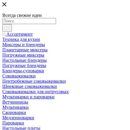
Всегда свежие идеи
Ассортимент
Техника для кухни
Миксеры и блендеры
Планетарные миксеры
Погружные миксеры
Настольные блендеры
Погружные блендеры
Блендеры-суповарки
Соковыжималки
Центробежные соковыжималки
Шнековые соковыжималки
Соковыжималки для цитрусовых
Мультиварки и пароварки
Ветчинницы
Мультиварки
Скороварки
Медленноварки
Пароварки
Настольные плиты