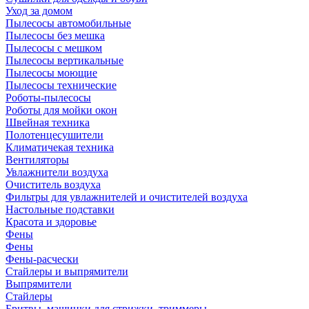
Уход за домом
Пылесосы автомобильные
Пылесосы без мешка
Пылесосы с мешком
Пылесосы вертикальные
Пылесосы моющие
Пылесосы технические
Роботы-пылесосы
Роботы для мойки окон
Швейная техника
Полотенцесушители
Климатичекая техника
Вентиляторы
Увлажнители воздуха
Очиститель воздуха
Фильтры для увлажнителей и очистителей воздуха
Настольные подставки
Красота и здоровье
Фены
Фены
Фены-расчески
Стайлеры и выпрямители
Выпрямители
Стайлеры
Бритвы, машинки для стрижки, триммеры