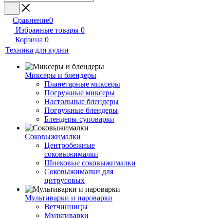
Сравнение
0
Избранные товары
0
Корзина
0
Техника для кухни
Миксеры и блендеры
Планетарные миксеры
Погружные миксеры
Настольные блендеры
Погружные блендеры
Блендеры-суповарки
Соковыжималки
Центробежные
соковыжималки
Шнековые соковыжималки
Соковыжималки для
цитрусовых
Мультиварки и пароварки
Ветчинницы
Мультиварки