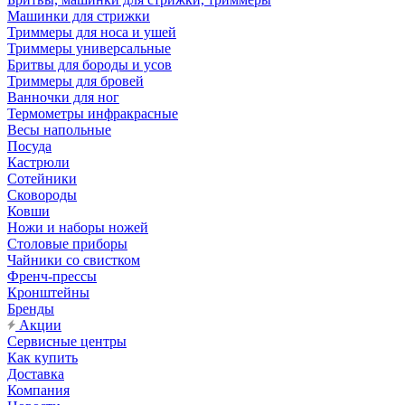
Машинки для стрижки
Триммеры для носа и ушей
Триммеры универсальные
Бритвы для бороды и усов
Триммеры для бровей
Ванночки для ног
Термометры инфракрасные
Весы напольные
Посуда
Кастрюли
Сотейники
Сковороды
Ковши
Ножи и наборы ножей
Столовые приборы
Чайники со свистком
Френч-прессы
Кронштейны
Бренды
Акции
Сервисные центры
Как купить
Доставка
Компания