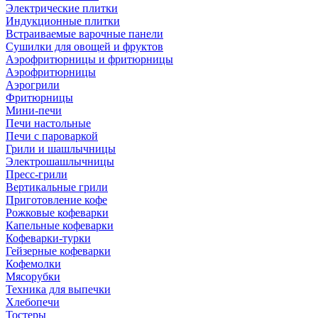
Электрические плитки
Индукционные плитки
Встраиваемые варочные панели
Сушилки для овощей и фруктов
Аэрофритюрницы и фритюрницы
Аэрофритюрницы
Аэрогрили
Фритюрницы
Мини-печи
Печи настольные
Печи с пароваркой
Грили и шашлычницы
Электрошашлычницы
Пресс-грили
Вертикальные грили
Приготовление кофе
Рожковые кофеварки
Капельные кофеварки
Кофеварки-турки
Гейзерные кофеварки
Кофемолки
Мясорубки
Техника для выпечки
Хлебопечи
Тостеры