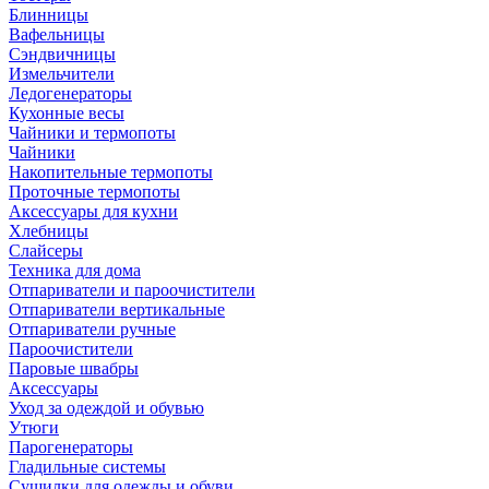
Блинницы
Вафельницы
Сэндвичницы
Измельчители
Ледогенераторы
Кухонные весы
Чайники и термопоты
Чайники
Накопительные термопоты
Проточные термопоты
Аксессуары для кухни
Хлебницы
Слайсеры
Техника для дома
Отпариватели и пароочистители
Отпариватели вертикальные
Отпариватели ручные
Пароочистители
Паровые швабры
Аксессуары
Уход за одеждой и обувью
Утюги
Парогенераторы
Гладильные системы
Сушилки для одежды и обуви