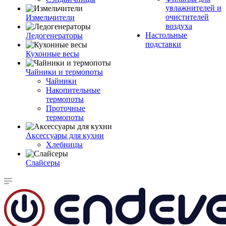
увлажнителей и
очистителей
Измельчители
воздуха
Настольные
Ледогенераторы
подставки
Кухонные весы
Чайники и термопоты
Чайники
Накопительные
термопоты
Проточные
термопоты
Аксессуары для кухни
Хлебницы
Слайсеры