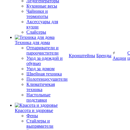
Ледогенераторы
Кухонные весы
Чайники и
термопоты
Аксессуары для
кухни
Слайсеры
Техника для дома
Отпариватели и
пароочистители
С
Кронштейны
Бренды
Уход за одеждой и
Акции
ц
обувью
Уход за домом
Швейная техника
Полотенцесушители
Климатичекая
техника
Настольные
подставки
Красота и здоровье
Фены
Стайлеры и
выпрямители