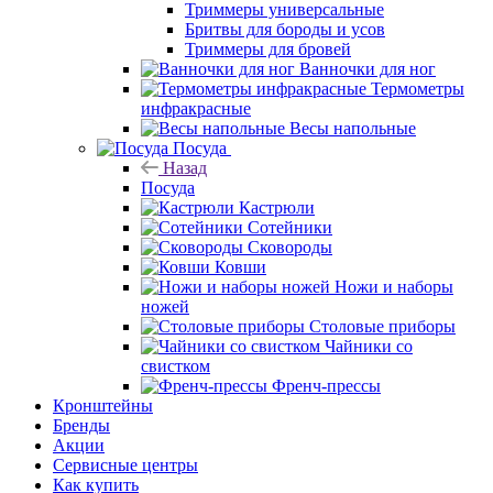
Триммеры универсальные
Бритвы для бороды и усов
Триммеры для бровей
Ванночки для ног
Термометры
инфракрасные
Весы напольные
Посуда
Назад
Посуда
Кастрюли
Сотейники
Сковороды
Ковши
Ножи и наборы
ножей
Столовые приборы
Чайники со
свистком
Френч-прессы
Кронштейны
Бренды
Акции
Сервисные центры
Как купить