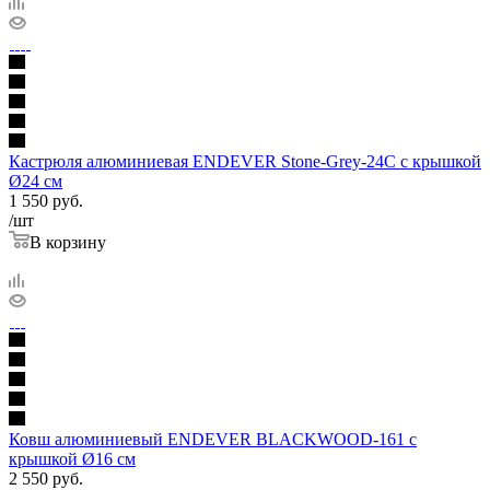
Кастрюля алюминиевая ENDEVER Stone-Grey-24C с крышкой
Ø24 см
1 550
руб.
/шт
В корзину
Ковш алюминиевый ENDEVER BLACKWOOD-161 с
крышкой Ø16 см
2 550
руб.