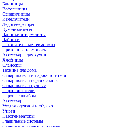
Блинницы
Вафельницы
Сэндвичницы
Измельчители
Ледогенераторы
Кухонные весы
Чайники и термопоты
Чайники
Накопительные термопоты
Проточные термопоты
Аксессуары для кухни
Хлебницы
Слайсеры
Техника для дома
Отпариватели и пароочистители
Отпариватели вертикальные
Отпариватели ручные
Пароочистители
Паровые швабры
Аксессуары
Уход за одеждой и обувью
Утюги
Парогенераторы
Гладильные системы
Сушилки для одежды и обуви