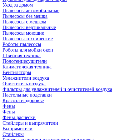
Уход за домом
Пылесосы автомобильные
Пылесосы без мешка
Пылесосы с мешком
Пылесосы вертикальные
Пылесосы моющие
Пылесосы технические
Роботы-пылесосы
Роботы для мойки окон
Швейная техника
Полотенцесушители
Климатичекая техника
Вентиляторы
Увлажнители воздуха
Очиститель воздуха
Фильтры для увлажнителей и очистителей воздуха
Настольные подставки
Красота и здоровье
Фены
Фены
Фены-расчески
Стайлеры и выпрямители
Выпрямители
Стайлеры
Бритвы, машинки для стрижки, триммеры