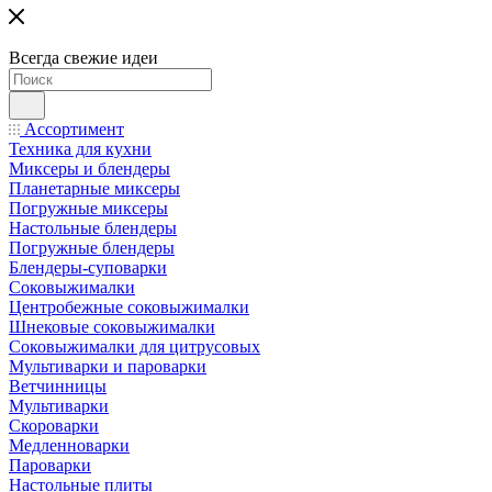
Всегда свежие идеи
Ассортимент
Техника для кухни
Миксеры и блендеры
Планетарные миксеры
Погружные миксеры
Настольные блендеры
Погружные блендеры
Блендеры-суповарки
Соковыжималки
Центробежные соковыжималки
Шнековые соковыжималки
Соковыжималки для цитрусовых
Мультиварки и пароварки
Ветчинницы
Мультиварки
Скороварки
Медленноварки
Пароварки
Настольные плиты