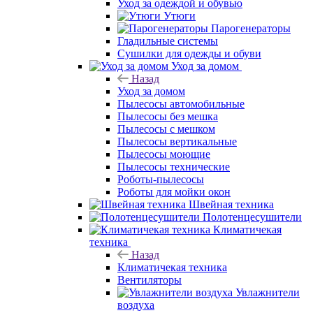
Уход за одеждой и обувью
Утюги
Парогенераторы
Гладильные системы
Сушилки для одежды и обуви
Уход за домом
Назад
Уход за домом
Пылесосы автомобильные
Пылесосы без мешка
Пылесосы с мешком
Пылесосы вертикальные
Пылесосы моющие
Пылесосы технические
Роботы-пылесосы
Роботы для мойки окон
Швейная техника
Полотенцесушители
Климатичекая
техника
Назад
Климатичекая техника
Вентиляторы
Увлажнители
воздуха