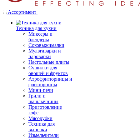
Ассортимент
Техника для кухни
Миксеры и
блендеры
Соковыжималки
Мультиварки и
пароварки
Настольные плиты
Сушилки для
овощей и фруктов
Аэрофритюрницы и
фритюрницы
Мини-печи
Грили и
шашлычницы
Приготовление
кофе
Мясорубки
Техника для
выпечки
Измельчители