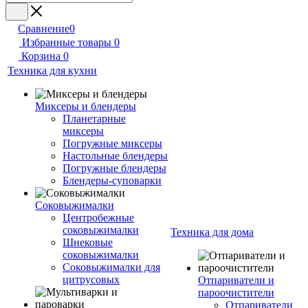
Сравнение
0
Избранные товары
0
Корзина
0
Техника для кухни
Миксеры и блендеры
Планетарные
миксеры
Погружные миксеры
Настольные блендеры
Погружные блендеры
Блендеры-суповарки
Соковыжималки
Центробежные
соковыжималки
Техника для дома
Шнековые
соковыжималки
Соковыжималки для
цитрусовых
Отпариватели и
пароочистители
Отпариватели