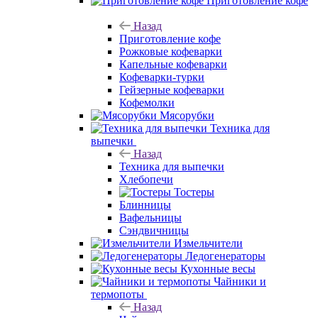
Приготовление кофе
Назад
Приготовление кофе
Рожковые кофеварки
Капельные кофеварки
Кофеварки-турки
Гейзерные кофеварки
Кофемолки
Мясорубки
Техника для
выпечки
Назад
Техника для выпечки
Хлебопечи
Тостеры
Блинницы
Вафельницы
Сэндвичницы
Измельчители
Ледогенераторы
Кухонные весы
Чайники и
термопоты
Назад