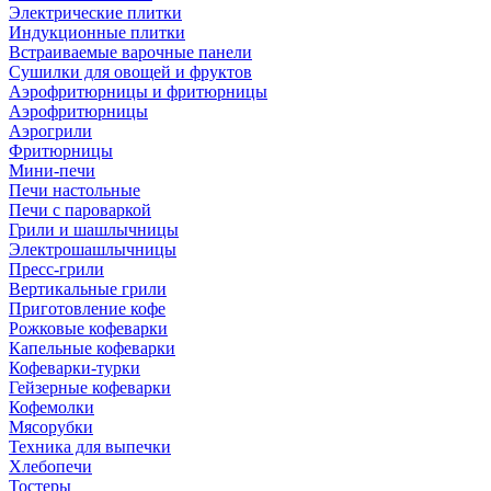
Электрические плитки
Индукционные плитки
Встраиваемые варочные панели
Сушилки для овощей и фруктов
Аэрофритюрницы и фритюрницы
Аэрофритюрницы
Аэрогрили
Фритюрницы
Мини-печи
Печи настольные
Печи с пароваркой
Грили и шашлычницы
Электрошашлычницы
Пресс-грили
Вертикальные грили
Приготовление кофе
Рожковые кофеварки
Капельные кофеварки
Кофеварки-турки
Гейзерные кофеварки
Кофемолки
Мясорубки
Техника для выпечки
Хлебопечи
Тостеры