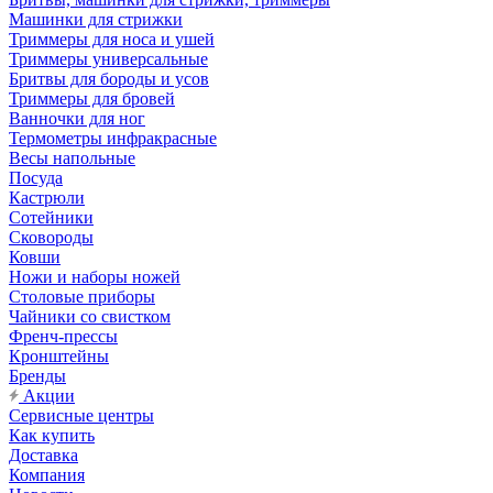
Машинки для стрижки
Триммеры для носа и ушей
Триммеры универсальные
Бритвы для бороды и усов
Триммеры для бровей
Ванночки для ног
Термометры инфракрасные
Весы напольные
Посуда
Кастрюли
Сотейники
Сковороды
Ковши
Ножи и наборы ножей
Столовые приборы
Чайники со свистком
Френч-прессы
Кронштейны
Бренды
Акции
Сервисные центры
Как купить
Доставка
Компания