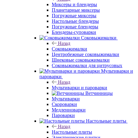
Миксеры и блендеры
Планетарные миксеры
Погружные миксеры
Настольные блендеры
Погружные блендеры
Блендеры-суповарки
Соковыжималки
Назад
Соковыжималки
Центробежные соковыжималки
Шнековые соковыжималки
Соковыжималки для цитрусовых
Мультиварки и
пароварки
Назад
Мультиварки и пароварки
Ветчинницы
Мультиварки
Скороварки
Медленноварки
Пароварки
Настольные плиты
Назад
Настольные плиты
Электрические плитки