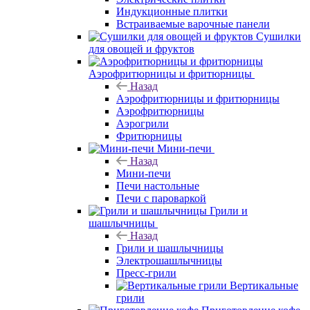
Индукционные плитки
Встраиваемые варочные панели
Сушилки
для овощей и фруктов
Аэрофритюрницы и фритюрницы
Назад
Аэрофритюрницы и фритюрницы
Аэрофритюрницы
Аэрогрили
Фритюрницы
Мини-печи
Назад
Мини-печи
Печи настольные
Печи с пароваркой
Грили и
шашлычницы
Назад
Грили и шашлычницы
Электрошашлычницы
Пресс-грили
Вертикальные
грили