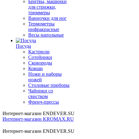
Бритвы, машинки
для стрижки,
триммеры
Ванночки для ног
Термометры
инфракрасные
Весы напольные
Посуда
Кастрюли
Сотейники
Сковороды
Ковши
Ножи и наборы
ножей
Столовые приборы
Чайники со
свистком
Френч-прессы
Интернет-магазин ENDEVER.SU
Интернет-магазин KROMAX.RU
Интернет-магазин ENDEVER.SU