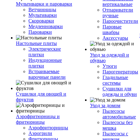
Мультиварки и пароварки
вертикальные
Ветчинницы
Отпариватели
Мультиварки
ручные
Скороварки
Пароочистители
Медленноварки
Паровые
Пароварки
швабры
Аксессуары
Настольные плиты
Электрические
плитки
Уход за одеждой и
Индукционные
обувью
плитки
Утюги
Встраиваемые
Парогенераторы
варочные панели
Гладильные
системы
Сушилки для
Сушилки для овощей и
одежды и обуви
фруктов
Уход за домом
Пылесосы
Аэрофритюрницы и
автомобильные
фритюрницы
Пылесосы без
Аэрофритюрницы
мешка
Аэрогрили
Пылесосы с
Фритюрницы
мешком