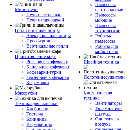
Пылесосы
Мини-печи
вертикальные
Печи настольные
Пылесосы
Печи с пароваркой
моющие
Пылесосы
Грили и шашлычницы
технические
Электрошашлычницы
Роботы-
Пресс-грили
пылесосы
Вертикальные грили
Роботы для
мойки окон
Приготовление кофе
Рожковые кофеварки
Швейная техника
Капельные кофеварки
Кофеварки-турки
Полотенцесушители
Гейзерные кофеварки
Кофемолки
Климатичекая
Мясорубки
техника
Вентиляторы
Техника для выпечки
Увлажнители
Хлебопечи
воздуха
Тостеры
Очиститель
Блинницы
воздуха
Вафельницы
Фильтры для
Сэндвичницы