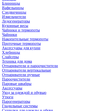
Блинницы
Вафельницы
Сэндвичницы
Измельчители
Ледогенераторы
Кухонные весы
Чайники и термопоты
Чайники
Накопительные термопоты
Проточные термопоты
Аксессуары для кухни
Хлебницы
Слайсеры
Техника для дома
Отпариватели и пароочистители
Отпариватели вертикальные
Отпариватели ручные
Пароочистители
Паровые швабры
Аксессуары
Уход за одеждой и обувью
Утюги
Парогенераторы
Гладильные системы
Сушилки для одежды и обуви