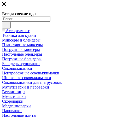
Всегда свежие идеи
Ассортимент
Техника для кухни
Миксеры и блендеры
Планетарные миксеры
Погружные миксеры
Настольные блендеры
Погружные блендеры
Блендеры-суповарки
Соковыжималки
Центробежные соковыжималки
Шнековые соковыжималки
Соковыжималки для цитрусовых
Мультиварки и пароварки
Ветчинницы
Мультиварки
Скороварки
Медленноварки
Пароварки
Настольные плиты