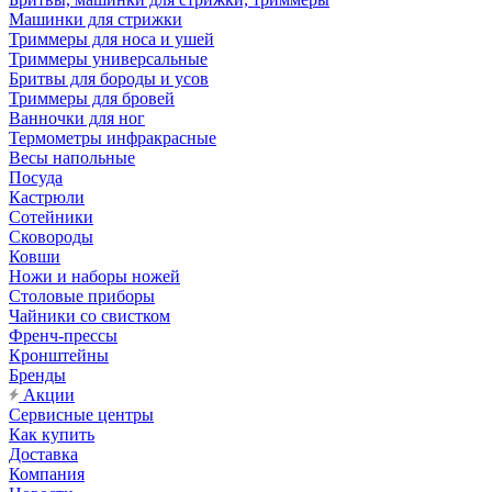
Машинки для стрижки
Триммеры для носа и ушей
Триммеры универсальные
Бритвы для бороды и усов
Триммеры для бровей
Ванночки для ног
Термометры инфракрасные
Весы напольные
Посуда
Кастрюли
Сотейники
Сковороды
Ковши
Ножи и наборы ножей
Столовые приборы
Чайники со свистком
Френч-прессы
Кронштейны
Бренды
Акции
Сервисные центры
Как купить
Доставка
Компания