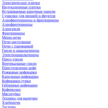
Электрические плитки
Индукционные плитки
Встраиваемые варочные панели
Сушилки для овощей и фруктов
Аэрофритюрницы и фритюрницы
Аэрофритюрницы
Аэрогрили
Фритюрницы
Мини-печи
Печи настольные
Печи с пароваркой
Грили и шашлычницы
Электрошашлычницы
Пресс-грили
Вертикальные грили
Приготовление кофе
Рожковые кофеварки
Капельные кофеварки
Кофеварки-турки
Гейзерные кофеварки
Кофемолки
Мясорубки
Техника для выпечки
Хлебопечи
Тостеры