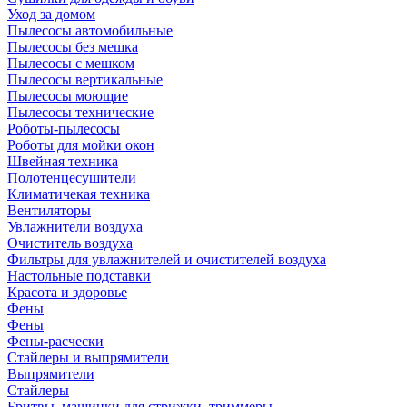
Уход за домом
Пылесосы автомобильные
Пылесосы без мешка
Пылесосы с мешком
Пылесосы вертикальные
Пылесосы моющие
Пылесосы технические
Роботы-пылесосы
Роботы для мойки окон
Швейная техника
Полотенцесушители
Климатичекая техника
Вентиляторы
Увлажнители воздуха
Очиститель воздуха
Фильтры для увлажнителей и очистителей воздуха
Настольные подставки
Красота и здоровье
Фены
Фены
Фены-расчески
Стайлеры и выпрямители
Выпрямители
Стайлеры
Бритвы, машинки для стрижки, триммеры