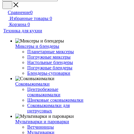
Сравнение
0
Избранные товары
0
Корзина
0
Техника для кухни
Миксеры и блендеры
Планетарные миксеры
Погружные миксеры
Настольные блендеры
Погружные блендеры
Блендеры-суповарки
Соковыжималки
Центробежные
соковыжималки
Шнековые соковыжималки
Соковыжималки для
цитрусовых
Мультиварки и пароварки
Ветчинницы
Мультиварки