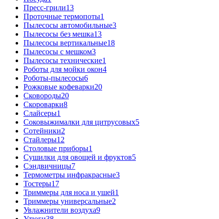
Пресс-грили
13
Проточные термопоты
1
Пылесосы автомобильные
3
Пылесосы без мешка
13
Пылесосы вертикальные
18
Пылесосы с мешком
3
Пылесосы технические
1
Роботы для мойки окон
4
Роботы-пылесосы
6
Рожковые кофеварки
20
Сковороды
20
Скороварки
8
Слайсеры
1
Соковыжималки для цитрусовых
5
Сотейники
2
Стайлеры
12
Столовые приборы
1
Сушилки для овощей и фруктов
5
Сэндвичницы
7
Термометры инфракрасные
3
Тостеры
17
Триммеры для носа и ушей
1
Триммеры универсальные
2
Увлажнители воздуха
9
Утюги
38