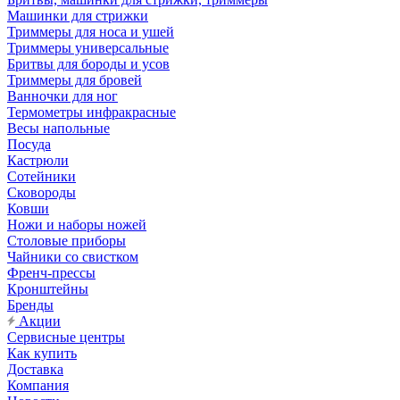
Машинки для стрижки
Триммеры для носа и ушей
Триммеры универсальные
Бритвы для бороды и усов
Триммеры для бровей
Ванночки для ног
Термометры инфракрасные
Весы напольные
Посуда
Кастрюли
Сотейники
Сковороды
Ковши
Ножи и наборы ножей
Столовые приборы
Чайники со свистком
Френч-прессы
Кронштейны
Бренды
Акции
Сервисные центры
Как купить
Доставка
Компания