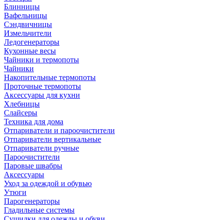
Блинницы
Вафельницы
Сэндвичницы
Измельчители
Ледогенераторы
Кухонные весы
Чайники и термопоты
Чайники
Накопительные термопоты
Проточные термопоты
Аксессуары для кухни
Хлебницы
Слайсеры
Техника для дома
Отпариватели и пароочистители
Отпариватели вертикальные
Отпариватели ручные
Пароочистители
Паровые швабры
Аксессуары
Уход за одеждой и обувью
Утюги
Парогенераторы
Гладильные системы
Сушилки для одежды и обуви