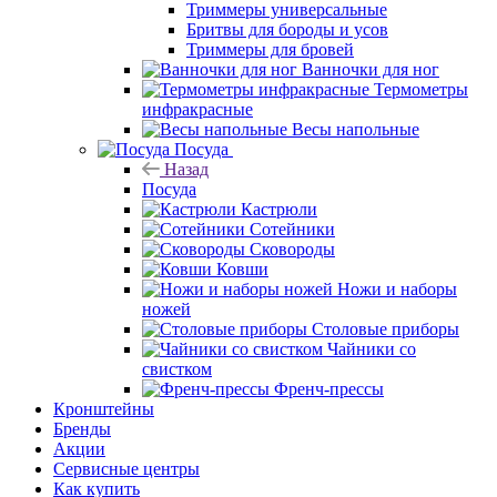
Триммеры универсальные
Бритвы для бороды и усов
Триммеры для бровей
Ванночки для ног
Термометры
инфракрасные
Весы напольные
Посуда
Назад
Посуда
Кастрюли
Сотейники
Сковороды
Ковши
Ножи и наборы
ножей
Столовые приборы
Чайники со
свистком
Френч-прессы
Кронштейны
Бренды
Акции
Сервисные центры
Как купить