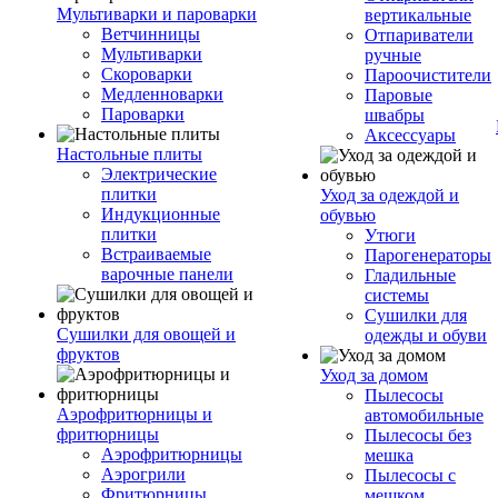
Мультиварки и пароварки
вертикальные
Ветчинницы
Отпариватели
Мультиварки
ручные
Скороварки
Пароочистители
Медленноварки
Паровые
Пароварки
швабры
Аксессуары
Настольные плиты
Электрические
плитки
Уход за одеждой и
Индукционные
обувью
плитки
Утюги
Встраиваемые
Парогенераторы
варочные панели
Гладильные
системы
Сушилки для
Сушилки для овощей и
одежды и обуви
фруктов
Уход за домом
Пылесосы
Аэрофритюрницы и
автомобильные
фритюрницы
Пылесосы без
Аэрофритюрницы
мешка
Аэрогрили
Пылесосы с
Фритюрницы
мешком