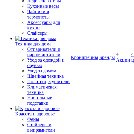
Ледогенераторы
Кухонные весы
Чайники и
термопоты
Аксессуары для
кухни
Слайсеры
Техника для дома
Отпариватели и
пароочистители
С
Кронштейны
Бренды
Уход за одеждой и
Акции
ц
обувью
Уход за домом
Швейная техника
Полотенцесушители
Климатичекая
техника
Настольные
подставки
Красота и здоровье
Фены
Стайлеры и
выпрямители