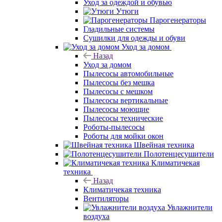
Уход за одеждой и обувью
Утюги
Парогенераторы
Гладильные системы
Сушилки для одежды и обуви
Уход за домом
Назад
Уход за домом
Пылесосы автомобильные
Пылесосы без мешка
Пылесосы с мешком
Пылесосы вертикальные
Пылесосы моющие
Пылесосы технические
Роботы-пылесосы
Роботы для мойки окон
Швейная техника
Полотенцесушители
Климатичекая
техника
Назад
Климатичекая техника
Вентиляторы
Увлажнители
воздуха