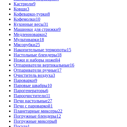
Кастрюли
9
Ковши
3
Кофеварки-турки
8
Кофемолки
10
Кухонные весы
31
Машинки для стрижки
9
Медленноварки
2
Мультиварки
18
Мясорубки
25
Накопительные термопоты
15
Настольные блендеры
18
Ножи и наборы ножей
4
Отпариватели вертикальные
16
Отпариватели ручные
17
Очиститель воздуха
3
Пароварки
9
Паровые швабры
10
Парогенераторы
6
Пароочистители
11
Печи настольные
27
Печи с пароваркой
1
Планетарные миксеры
22
Погружные блендеры
12
Погружные миксеры
8
Посуда
1