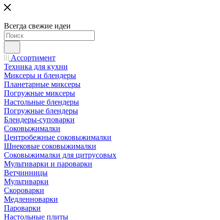
Всегда свежие идеи
Ассортимент
Техника для кухни
Миксеры и блендеры
Планетарные миксеры
Погружные миксеры
Настольные блендеры
Погружные блендеры
Блендеры-суповарки
Соковыжималки
Центробежные соковыжималки
Шнековые соковыжималки
Соковыжималки для цитрусовых
Мультиварки и пароварки
Ветчинницы
Мультиварки
Скороварки
Медленноварки
Пароварки
Настольные плиты