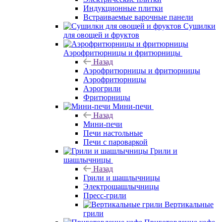
Индукционные плитки
Встраиваемые варочные панели
Сушилки
для овощей и фруктов
Аэрофритюрницы и фритюрницы
Назад
Аэрофритюрницы и фритюрницы
Аэрофритюрницы
Аэрогрили
Фритюрницы
Мини-печи
Назад
Мини-печи
Печи настольные
Печи с пароваркой
Грили и
шашлычницы
Назад
Грили и шашлычницы
Электрошашлычницы
Пресс-грили
Вертикальные
грили