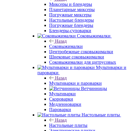
Миксеры и блендеры
Планетарные миксеры
Погружные миксеры
Настольные блендеры
Погружные блендеры
Блендеры-суповарки
Соковыжималки
Назад
Соковыжималки
Центробежные соковыжималки
Шнековые соковыжималки
Соковыжималки для цитрусовых
Мультиварки и
пароварки
Назад
Мультиварки и пароварки
Ветчинницы
Мультиварки
Скороварки
Медленноварки
Пароварки
Настольные плиты
Назад
Настольные плиты
Электрические плитки