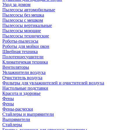
Уход за домом
Пылесосы автомобильные
Пылесосы без мешка
Пылесосы с мешком
Пылесосы вертикальные
Пылесосы моющие
Пылесосы технические
Роботы-пылесосы
Роботы для мойки окон
Швейная техника
Полотенцесушители
Климатичекая техника
Вентиляторы
Увлажнители воздуха
Очиститель воздуха
Фильтры для увлажнителей и очистителей воздуха
Настольные подставки
Красота и здоровье
Фены
Фены
Фены-расчески
Стайлеры и выпрямители
Выпрямители
Стайлеры
Бритвы, машинки для стрижки, триммеры