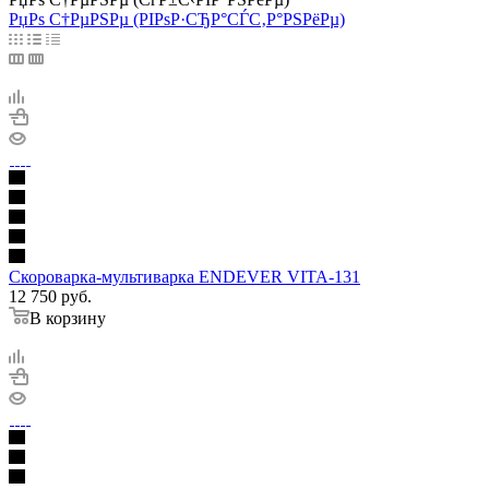
РџРѕ С†РµРЅРµ (РІРѕР·СЂР°СЃС‚Р°РЅРёРµ)
Скороварка-мультиварка ENDEVER VITA-131
12 750
руб.
В корзину