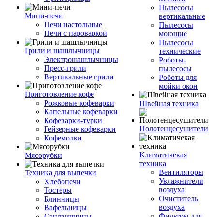
Пылесосы
Мини-печи
вертикальные
Печи настольные
Пылесосы
Печи с пароваркой
моющие
Пылесосы
Грили и шашлычницы
технические
Электрошашлычницы
Роботы-
Пресс-грили
пылесосы
Вертикальные грили
Роботы для
мойки окон
Приготовление кофе
Рожковые кофеварки
Швейная техника
Капельные кофеварки
Кофеварки-турки
Полотенцесушители
Гейзерные кофеварки
Кофемолки
Климатичекая
Мясорубки
техника
Вентиляторы
Техника для выпечки
Увлажнители
Хлебопечи
воздуха
Тостеры
Очиститель
Блинницы
воздуха
Вафельницы
Фильтры для
Сэндвичницы