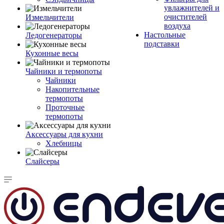
увлажнителей и
очистителей
Измельчители
воздуха
Настольные
Ледогенераторы
подставки
Кухонные весы
Чайники и термопоты
Чайники
Накопительные
термопоты
Проточные
термопоты
Аксессуары для кухни
Хлебницы
Слайсеры