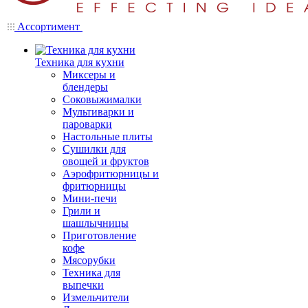
Ассортимент
Техника для кухни
Миксеры и
блендеры
Соковыжималки
Мультиварки и
пароварки
Настольные плиты
Сушилки для
овощей и фруктов
Аэрофритюрницы и
фритюрницы
Мини-печи
Грили и
шашлычницы
Приготовление
кофе
Мясорубки
Техника для
выпечки
Измельчители