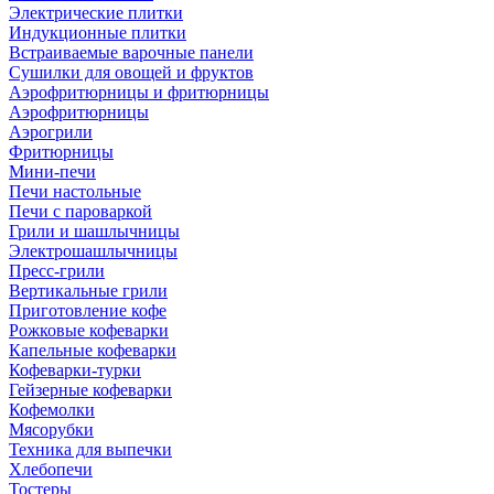
Электрические плитки
Индукционные плитки
Встраиваемые варочные панели
Сушилки для овощей и фруктов
Аэрофритюрницы и фритюрницы
Аэрофритюрницы
Аэрогрили
Фритюрницы
Мини-печи
Печи настольные
Печи с пароваркой
Грили и шашлычницы
Электрошашлычницы
Пресс-грили
Вертикальные грили
Приготовление кофе
Рожковые кофеварки
Капельные кофеварки
Кофеварки-турки
Гейзерные кофеварки
Кофемолки
Мясорубки
Техника для выпечки
Хлебопечи
Тостеры