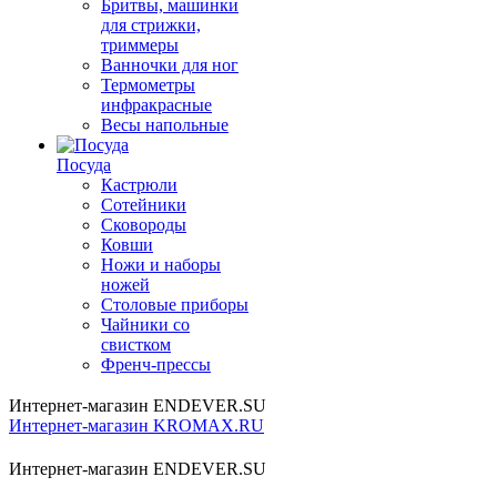
Бритвы, машинки
для стрижки,
триммеры
Ванночки для ног
Термометры
инфракрасные
Весы напольные
Посуда
Кастрюли
Сотейники
Сковороды
Ковши
Ножи и наборы
ножей
Столовые приборы
Чайники со
свистком
Френч-прессы
Интернет-магазин ENDEVER.SU
Интернет-магазин KROMAX.RU
Интернет-магазин ENDEVER.SU