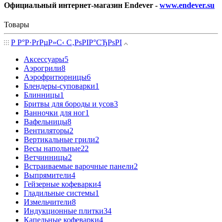
Официальный интернет-магазин Endever -
www.endever.su
Товары
Р Р°Р·РґРµР»С‹ С‚РѕРІР°СЂРѕРІ
Аксессуары
5
Аэрогрили
8
Аэрофритюрницы
6
Блендеры-суповарки
1
Блинницы
1
Бритвы для бороды и усов
3
Ванночки для ног
1
Вафельницы
8
Вентиляторы
2
Вертикальные грили
2
Весы напольные
22
Ветчинницы
2
Встраиваемые варочные панели
2
Выпрямители
4
Гейзерные кофеварки
4
Гладильные системы
1
Измельчители
8
Индукционные плитки
34
Капельные кофеварки
4