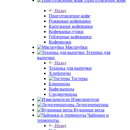
Приготовление кофе
Назад
Приготовление кофе
Рожковые кофеварки
Капельные кофеварки
Кофеварки-турки
Гейзерные кофеварки
Кофемолки
Мясорубки
Техника для
выпечки
Назад
Техника для выпечки
Хлебопечи
Тостеры
Блинницы
Вафельницы
Сэндвичницы
Измельчители
Ледогенераторы
Кухонные весы
Чайники и
термопоты
Назад