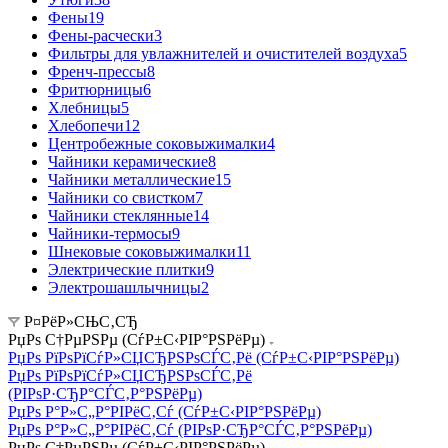
Фены
19
Фены-расчески
3
Фильтры для увлажнителей и очистителей воздуха
5
Френч-прессы
8
Фритюрницы
6
Хлебницы
5
Хлебопечи
12
Центробежные соковыжималки
4
Чайники керамические
8
Чайники металлические
15
Чайники со свистком
7
Чайники стеклянные
14
Чайники-термосы
9
Шнековые соковыжималки
11
Электрические плитки
9
Электрошашлычницы
2
Р¤РёР»СЊС‚СЂ
РџРѕ С†РµРЅРµ (СѓР±С‹РІР°РЅРёРµ)
РџРѕ РїРѕРїСѓР»СЏСЂРЅРѕСЃС‚Рё (СѓР±С‹РІР°РЅРёРµ)
РџРѕ РїРѕРїСѓР»СЏСЂРЅРѕСЃС‚Рё
(РІРѕР·СЂР°СЃС‚Р°РЅРёРµ)
РџРѕ Р°Р»С„Р°РІРёС‚Сѓ (СѓР±С‹РІР°РЅРёРµ)
РџРѕ Р°Р»С„Р°РІРёС‚Сѓ (РІРѕР·СЂР°СЃС‚Р°РЅРёРµ)
РџРѕ С†РµРЅРµ (СѓР±С‹РІР°РЅРёРµ)