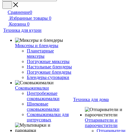
Сравнение
0
Избранные товары
0
Корзина
0
Техника для кухни
Миксеры и блендеры
Планетарные
миксеры
Погружные миксеры
Настольные блендеры
Погружные блендеры
Блендеры-суповарки
Соковыжималки
Центробежные
соковыжималки
Техника для дома
Шнековые
соковыжималки
Соковыжималки для
цитрусовых
Отпариватели и
пароочистители
Отпариватели