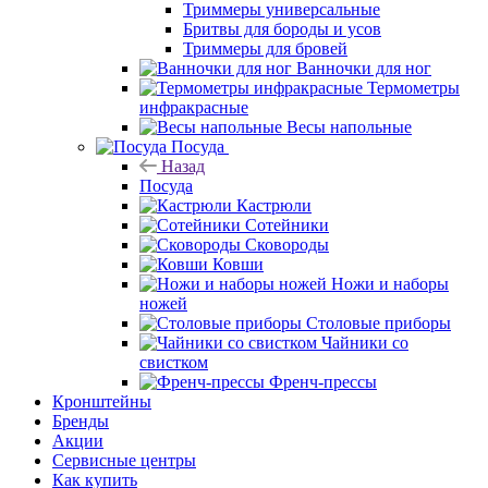
Триммеры универсальные
Бритвы для бороды и усов
Триммеры для бровей
Ванночки для ног
Термометры
инфракрасные
Весы напольные
Посуда
Назад
Посуда
Кастрюли
Сотейники
Сковороды
Ковши
Ножи и наборы
ножей
Столовые приборы
Чайники со
свистком
Френч-прессы
Кронштейны
Бренды
Акции
Сервисные центры
Как купить