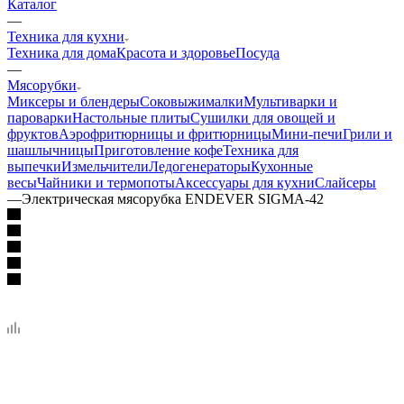
Каталог
—
Техника для кухни
Техника для дома
Красота и здоровье
Посуда
—
Мясорубки
Миксеры и блендеры
Соковыжималки
Мультиварки и
пароварки
Настольные плиты
Сушилки для овощей и
фруктов
Аэрофритюрницы и фритюрницы
Мини-печи
Грили и
шашлычницы
Приготовление кофе
Техника для
выпечки
Измельчители
Ледогенераторы
Кухонные
весы
Чайники и термопоты
Аксессуары для кухни
Слайсеры
—
Электрическая мясорубка ENDEVER SIGMA-42