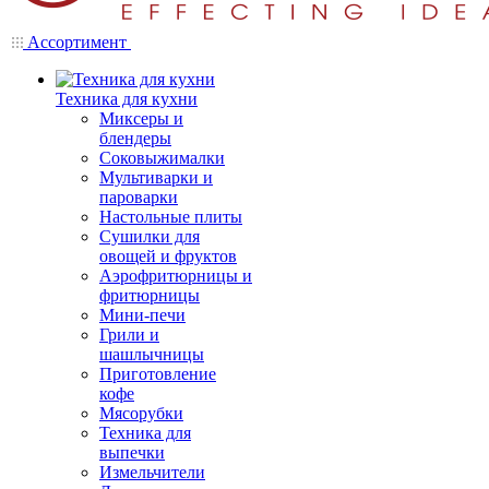
Ассортимент
Техника для кухни
Миксеры и
блендеры
Соковыжималки
Мультиварки и
пароварки
Настольные плиты
Сушилки для
овощей и фруктов
Аэрофритюрницы и
фритюрницы
Мини-печи
Грили и
шашлычницы
Приготовление
кофе
Мясорубки
Техника для
выпечки
Измельчители