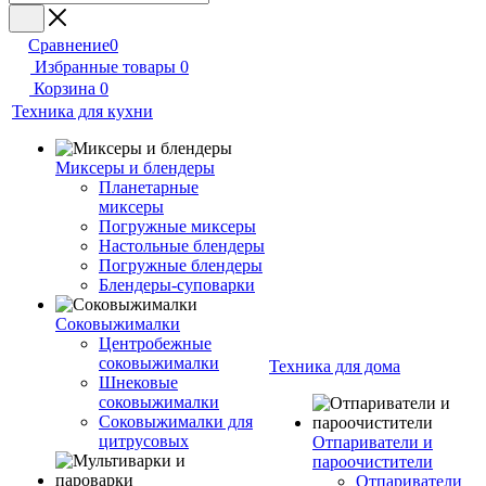
Сравнение
0
Избранные товары
0
Корзина
0
Техника для кухни
Миксеры и блендеры
Планетарные
миксеры
Погружные миксеры
Настольные блендеры
Погружные блендеры
Блендеры-суповарки
Соковыжималки
Центробежные
соковыжималки
Техника для дома
Шнековые
соковыжималки
Соковыжималки для
цитрусовых
Отпариватели и
пароочистители
Отпариватели