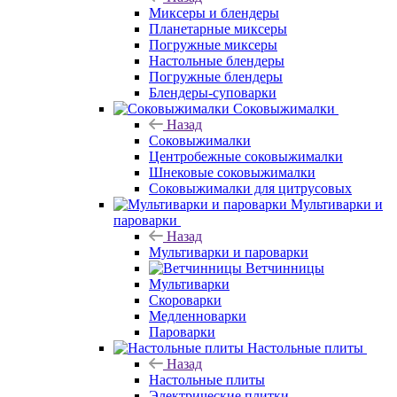
Миксеры и блендеры
Планетарные миксеры
Погружные миксеры
Настольные блендеры
Погружные блендеры
Блендеры-суповарки
Соковыжималки
Назад
Соковыжималки
Центробежные соковыжималки
Шнековые соковыжималки
Соковыжималки для цитрусовых
Мультиварки и
пароварки
Назад
Мультиварки и пароварки
Ветчинницы
Мультиварки
Скороварки
Медленноварки
Пароварки
Настольные плиты
Назад
Настольные плиты
Электрические плитки