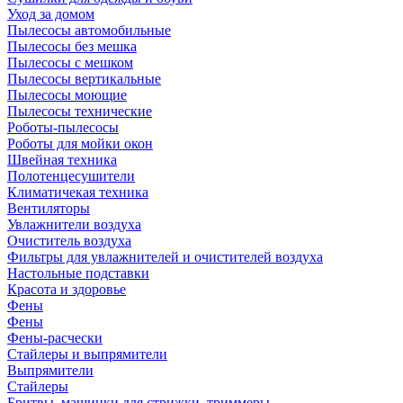
Уход за домом
Пылесосы автомобильные
Пылесосы без мешка
Пылесосы с мешком
Пылесосы вертикальные
Пылесосы моющие
Пылесосы технические
Роботы-пылесосы
Роботы для мойки окон
Швейная техника
Полотенцесушители
Климатичекая техника
Вентиляторы
Увлажнители воздуха
Очиститель воздуха
Фильтры для увлажнителей и очистителей воздуха
Настольные подставки
Красота и здоровье
Фены
Фены
Фены-расчески
Стайлеры и выпрямители
Выпрямители
Стайлеры
Бритвы, машинки для стрижки, триммеры