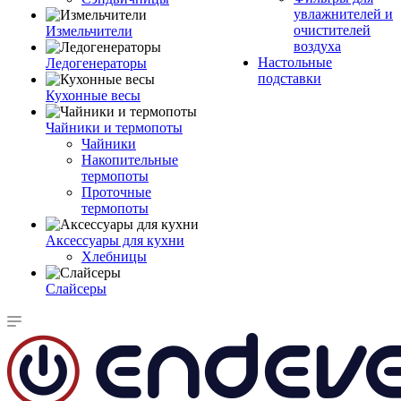
увлажнителей и
очистителей
Измельчители
воздуха
Настольные
Ледогенераторы
подставки
Кухонные весы
Чайники и термопоты
Чайники
Накопительные
термопоты
Проточные
термопоты
Аксессуары для кухни
Хлебницы
Слайсеры