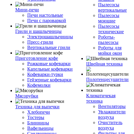
Пылесосы
Мини-печи
вертикальные
Печи настольные
Пылесосы
Печи с пароваркой
моющие
Пылесосы
Грили и шашлычницы
технические
Электрошашлычницы
Роботы-
Пресс-грили
пылесосы
Вертикальные грили
Роботы для
мойки окон
Приготовление кофе
Рожковые кофеварки
Швейная техника
Капельные кофеварки
Кофеварки-турки
Полотенцесушители
Гейзерные кофеварки
Кофемолки
Климатичекая
Мясорубки
техника
Вентиляторы
Техника для выпечки
Увлажнители
Хлебопечи
воздуха
Тостеры
Очиститель
Блинницы
воздуха
Вафельницы
Фильтры для
Сэндвичницы