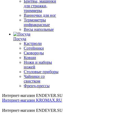
Бритвы, машинки
для стрижки,
триммеры
Ванночки для ног
Термометры
инфракрасные
Весы напольные
Посуда
Кастрюли
Сотейники
Сковороды
Ковши
Ножи и наборы
ножей
Столовые приборы
Чайники со
свистком
Френч-прессы
Интернет-магазин ENDEVER.SU
Интернет-магазин KROMAX.RU
Интернет-магазин ENDEVER.SU