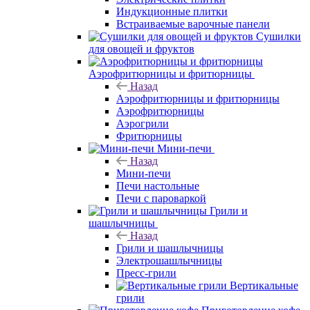
Индукционные плитки
Встраиваемые варочные панели
Сушилки
для овощей и фруктов
Аэрофритюрницы и фритюрницы
Назад
Аэрофритюрницы и фритюрницы
Аэрофритюрницы
Аэрогрили
Фритюрницы
Мини-печи
Назад
Мини-печи
Печи настольные
Печи с пароваркой
Грили и
шашлычницы
Назад
Грили и шашлычницы
Электрошашлычницы
Пресс-грили
Вертикальные
грили