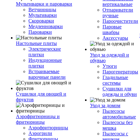
Мультиварки и пароварки
вертикальные
Ветчинницы
Отпариватели
Мультиварки
ручные
Скороварки
Пароочистители
Медленноварки
Паровые
Пароварки
швабры
Аксессуары
Настольные плиты
Электрические
плитки
Уход за одеждой и
Индукционные
обувью
плитки
Утюги
Встраиваемые
Парогенераторы
варочные панели
Гладильные
системы
Сушилки для
Сушилки для овощей и
одежды и обуви
фруктов
Уход за домом
Пылесосы
Аэрофритюрницы и
автомобильные
фритюрницы
Пылесосы без
Аэрофритюрницы
мешка
Аэрогрили
Пылесосы с
Фритюрницы
мешком