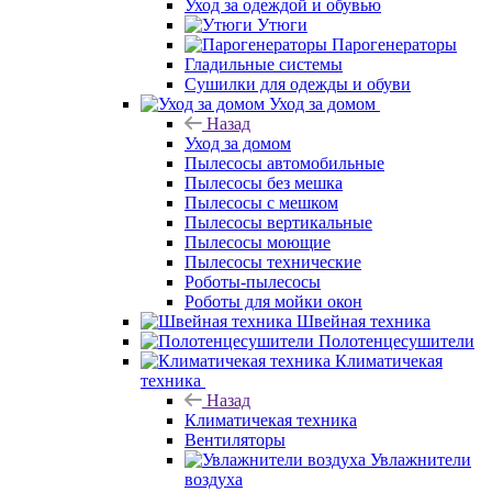
Уход за одеждой и обувью
Утюги
Парогенераторы
Гладильные системы
Сушилки для одежды и обуви
Уход за домом
Назад
Уход за домом
Пылесосы автомобильные
Пылесосы без мешка
Пылесосы с мешком
Пылесосы вертикальные
Пылесосы моющие
Пылесосы технические
Роботы-пылесосы
Роботы для мойки окон
Швейная техника
Полотенцесушители
Климатичекая
техника
Назад
Климатичекая техника
Вентиляторы
Увлажнители
воздуха