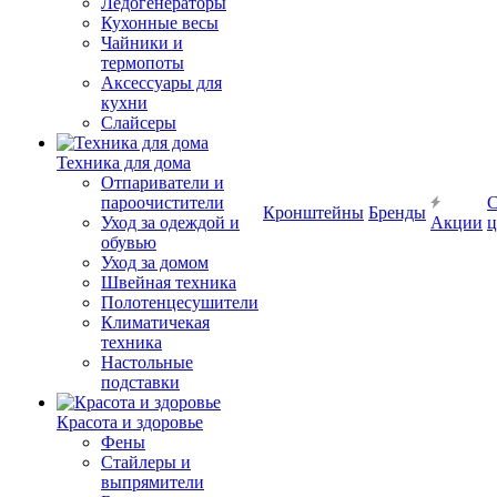
Ледогенераторы
Кухонные весы
Чайники и
термопоты
Аксессуары для
кухни
Слайсеры
Техника для дома
Отпариватели и
пароочистители
С
Кронштейны
Бренды
Уход за одеждой и
Акции
ц
обувью
Уход за домом
Швейная техника
Полотенцесушители
Климатичекая
техника
Настольные
подставки
Красота и здоровье
Фены
Стайлеры и
выпрямители