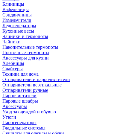
Блинницы
Вафельницы
Сэндвичницы
Измельчители
Ледогенераторы
Кухонные весы
Чайники и термопоты
Чайники
Накопительные термопоты
Проточные термопоты
Аксессуары для кухни
Хлебницы
Слайсеры
Техника для дома
Отпариватели и пароочистители
Отпариватели вертикальные
Отпариватели ручные
Пароочистители
Паровые швабры
Аксессуары
Уход за одеждой и обувью
Утюги
Парогенераторы
Гладильные системы
Сушилки для одежды и обуви