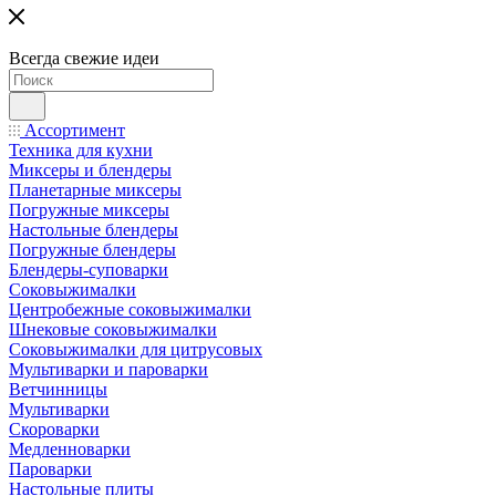
Всегда свежие идеи
Ассортимент
Техника для кухни
Миксеры и блендеры
Планетарные миксеры
Погружные миксеры
Настольные блендеры
Погружные блендеры
Блендеры-суповарки
Соковыжималки
Центробежные соковыжималки
Шнековые соковыжималки
Соковыжималки для цитрусовых
Мультиварки и пароварки
Ветчинницы
Мультиварки
Скороварки
Медленноварки
Пароварки
Настольные плиты