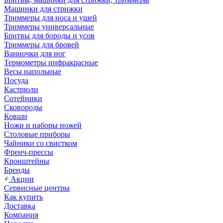
Машинки для стрижки
Триммеры для носа и ушей
Триммеры универсальные
Бритвы для бороды и усов
Триммеры для бровей
Ванночки для ног
Термометры инфракрасные
Весы напольные
Посуда
Кастрюли
Сотейники
Сковороды
Ковши
Ножи и наборы ножей
Столовые приборы
Чайники со свистком
Френч-прессы
Кронштейны
Бренды
Акции
Сервисные центры
Как купить
Доставка
Компания