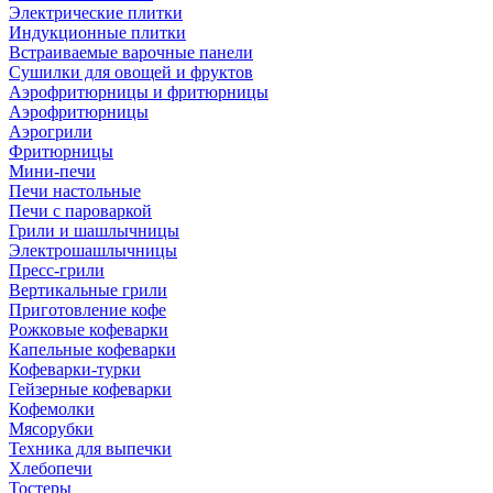
Электрические плитки
Индукционные плитки
Встраиваемые варочные панели
Сушилки для овощей и фруктов
Аэрофритюрницы и фритюрницы
Аэрофритюрницы
Аэрогрили
Фритюрницы
Мини-печи
Печи настольные
Печи с пароваркой
Грили и шашлычницы
Электрошашлычницы
Пресс-грили
Вертикальные грили
Приготовление кофе
Рожковые кофеварки
Капельные кофеварки
Кофеварки-турки
Гейзерные кофеварки
Кофемолки
Мясорубки
Техника для выпечки
Хлебопечи
Тостеры