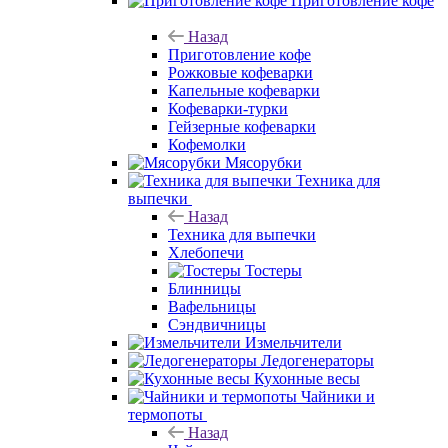
Приготовление кофе
Назад
Приготовление кофе
Рожковые кофеварки
Капельные кофеварки
Кофеварки-турки
Гейзерные кофеварки
Кофемолки
Мясорубки
Техника для
выпечки
Назад
Техника для выпечки
Хлебопечи
Тостеры
Блинницы
Вафельницы
Сэндвичницы
Измельчители
Ледогенераторы
Кухонные весы
Чайники и
термопоты
Назад