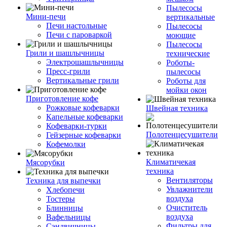
Пылесосы
Мини-печи
вертикальные
Печи настольные
Пылесосы
Печи с пароваркой
моющие
Пылесосы
Грили и шашлычницы
технические
Электрошашлычницы
Роботы-
Пресс-грили
пылесосы
Вертикальные грили
Роботы для
мойки окон
Приготовление кофе
Рожковые кофеварки
Швейная техника
Капельные кофеварки
Кофеварки-турки
Полотенцесушители
Гейзерные кофеварки
Кофемолки
Климатичекая
Мясорубки
техника
Вентиляторы
Техника для выпечки
Увлажнители
Хлебопечи
воздуха
Тостеры
Очиститель
Блинницы
воздуха
Вафельницы
Фильтры для
Сэндвичницы