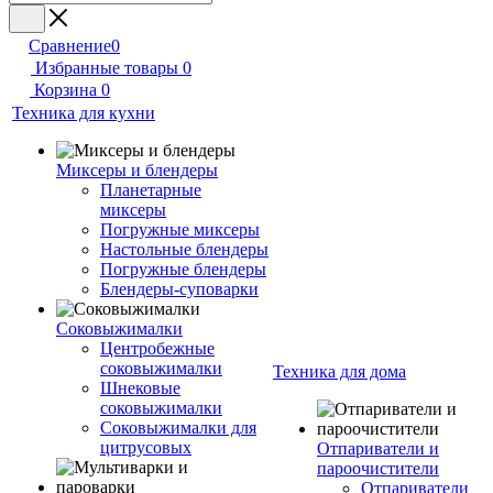
Сравнение
0
Избранные товары
0
Корзина
0
Техника для кухни
Миксеры и блендеры
Планетарные
миксеры
Погружные миксеры
Настольные блендеры
Погружные блендеры
Блендеры-суповарки
Соковыжималки
Центробежные
соковыжималки
Техника для дома
Шнековые
соковыжималки
Соковыжималки для
цитрусовых
Отпариватели и
пароочистители
Отпариватели