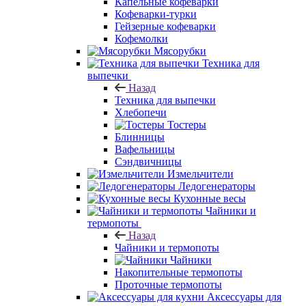
Капельные кофеварки
Кофеварки-турки
Гейзерные кофеварки
Кофемолки
Мясорубки
Техника для
выпечки
Назад
Техника для выпечки
Хлебопечи
Тостеры
Блинницы
Вафельницы
Сэндвичницы
Измельчители
Ледогенераторы
Кухонные весы
Чайники и
термопоты
Назад
Чайники и термопоты
Чайники
Накопительные термопоты
Проточные термопоты
Аксессуары для