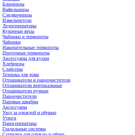
Блинницы
Вафельницы
Сэндвичницы
Измельчители
Ледогенераторы
Кухонные весы
Чайники и термопоты
Чайники
Накопительные термопоты
Проточные термопоты
Аксессуары для кухни
Хлебницы
Слайсеры
Техника для дома
Отпариватели и пароочистители
Отпариватели вертикальные
Отпариватели ручные
Пароочистители
Паровые швабры
Аксессуары
Уход за одеждой и обувью
Утюги
Парогенераторы
Гладильные системы
Сушилки для одежды и обуви