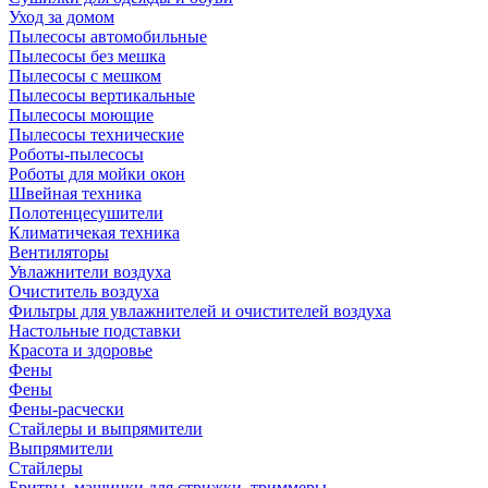
Уход за домом
Пылесосы автомобильные
Пылесосы без мешка
Пылесосы с мешком
Пылесосы вертикальные
Пылесосы моющие
Пылесосы технические
Роботы-пылесосы
Роботы для мойки окон
Швейная техника
Полотенцесушители
Климатичекая техника
Вентиляторы
Увлажнители воздуха
Очиститель воздуха
Фильтры для увлажнителей и очистителей воздуха
Настольные подставки
Красота и здоровье
Фены
Фены
Фены-расчески
Стайлеры и выпрямители
Выпрямители
Стайлеры
Бритвы, машинки для стрижки, триммеры