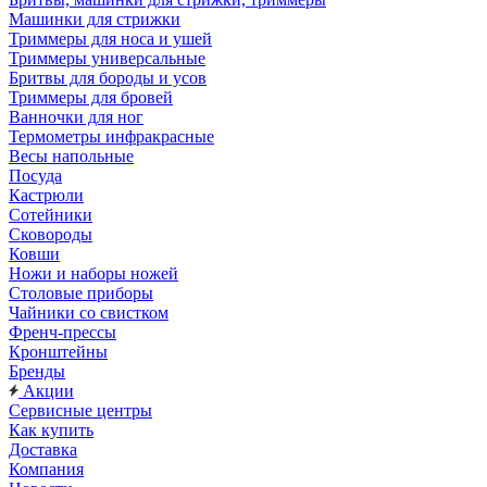
Машинки для стрижки
Триммеры для носа и ушей
Триммеры универсальные
Бритвы для бороды и усов
Триммеры для бровей
Ванночки для ног
Термометры инфракрасные
Весы напольные
Посуда
Кастрюли
Сотейники
Сковороды
Ковши
Ножи и наборы ножей
Столовые приборы
Чайники со свистком
Френч-прессы
Кронштейны
Бренды
Акции
Сервисные центры
Как купить
Доставка
Компания