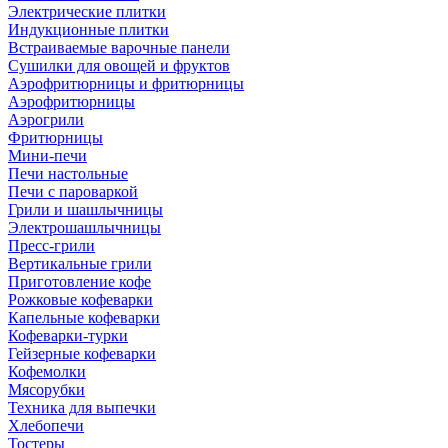
Электрические плитки
Индукционные плитки
Встраиваемые варочные панели
Сушилки для овощей и фруктов
Аэрофритюрницы и фритюрницы
Аэрофритюрницы
Аэрогрили
Фритюрницы
Мини-печи
Печи настольные
Печи с пароваркой
Грили и шашлычницы
Электрошашлычницы
Пресс-грили
Вертикальные грили
Приготовление кофе
Рожковые кофеварки
Капельные кофеварки
Кофеварки-турки
Гейзерные кофеварки
Кофемолки
Мясорубки
Техника для выпечки
Хлебопечи
Тостеры