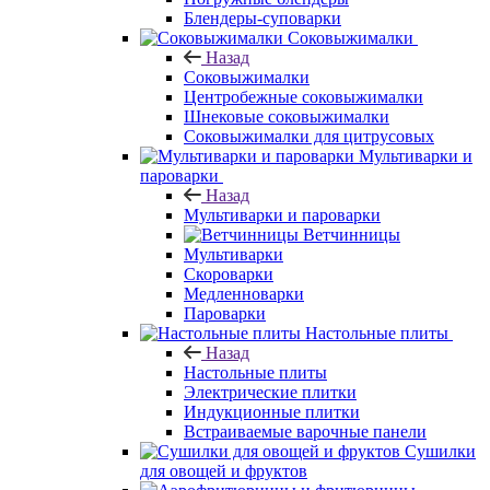
Блендеры-суповарки
Соковыжималки
Назад
Соковыжималки
Центробежные соковыжималки
Шнековые соковыжималки
Соковыжималки для цитрусовых
Мультиварки и
пароварки
Назад
Мультиварки и пароварки
Ветчинницы
Мультиварки
Скороварки
Медленноварки
Пароварки
Настольные плиты
Назад
Настольные плиты
Электрические плитки
Индукционные плитки
Встраиваемые варочные панели
Сушилки
для овощей и фруктов