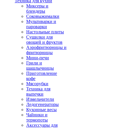
Техника для кухни
Миксеры и
блендеры
Соковыжималки
Мультиварки и
пароварки
Настольные плиты
Сушилки для
овощей и фруктов
Аэрофритюрницы и
фритюрницы
Мини-печи
Грили и
шашлычницы
Приготовление
кофе
Мясорубки
Техника для
выпечки
Измельчители
Ледогенераторы
Кухонные весы
Чайники и
термопоты
Аксессуары для