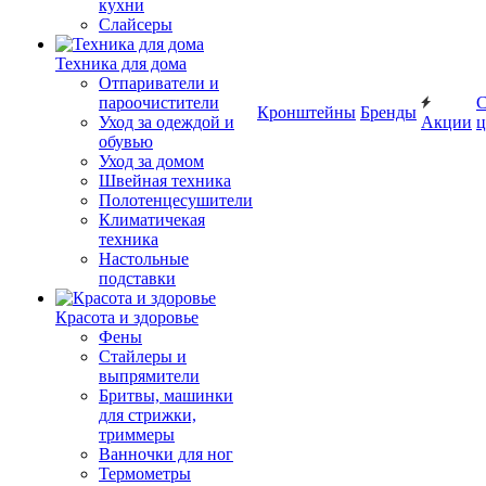
кухни
Слайсеры
Техника для дома
Отпариватели и
пароочистители
С
Кронштейны
Бренды
Уход за одеждой и
Акции
ц
обувью
Уход за домом
Швейная техника
Полотенцесушители
Климатичекая
техника
Настольные
подставки
Красота и здоровье
Фены
Стайлеры и
выпрямители
Бритвы, машинки
для стрижки,
триммеры
Ванночки для ног
Термометры