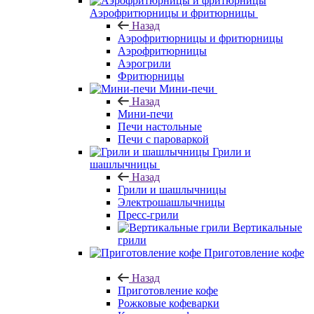
Аэрофритюрницы и фритюрницы
Назад
Аэрофритюрницы и фритюрницы
Аэрофритюрницы
Аэрогрили
Фритюрницы
Мини-печи
Назад
Мини-печи
Печи настольные
Печи с пароваркой
Грили и
шашлычницы
Назад
Грили и шашлычницы
Электрошашлычницы
Пресс-грили
Вертикальные
грили
Приготовление кофе
Назад
Приготовление кофе
Рожковые кофеварки