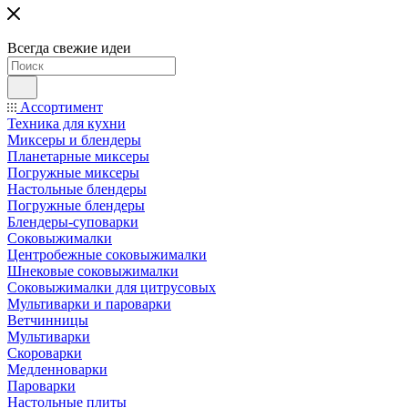
Всегда свежие идеи
Ассортимент
Техника для кухни
Миксеры и блендеры
Планетарные миксеры
Погружные миксеры
Настольные блендеры
Погружные блендеры
Блендеры-суповарки
Соковыжималки
Центробежные соковыжималки
Шнековые соковыжималки
Соковыжималки для цитрусовых
Мультиварки и пароварки
Ветчинницы
Мультиварки
Скороварки
Медленноварки
Пароварки
Настольные плиты