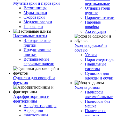
Мультиварки и пароварки
вертикальные
Ветчинницы
Отпариватели
Мультиварки
ручные
Скороварки
Пароочистители
Медленноварки
Паровые
Пароварки
швабры
Аксессуары
Настольные плиты
Электрические
плитки
Уход за одеждой и
Индукционные
обувью
плитки
Утюги
Встраиваемые
Парогенераторы
варочные панели
Гладильные
системы
Сушилки для
Сушилки для овощей и
одежды и обуви
фруктов
Уход за домом
Пылесосы
Аэрофритюрницы и
автомобильные
фритюрницы
Пылесосы без
Аэрофритюрницы
мешка
Аэрогрили
Пылесосы с
Фритюрницы
мешком