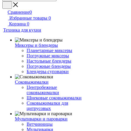
Сравнение
0
Избранные товары
0
Корзина
0
Техника для кухни
Миксеры и блендеры
Планетарные миксеры
Погружные миксеры
Настольные блендеры
Погружные блендеры
Блендеры-суповарки
Соковыжималки
Центробежные
соковыжималки
Шнековые соковыжималки
Соковыжималки для
цитрусовых
Мультиварки и пароварки
Ветчинницы
Мультиварки