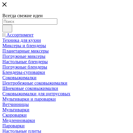
Всегда свежие идеи
Ассортимент
Техника для кухни
Миксеры и блендеры
Планетарные миксеры
Погружные миксеры
Настольные блендеры
Погружные блендеры
Блендеры-суповарки
Соковыжималки
Центробежные соковыжималки
Шнековые соковыжималки
Соковыжималки для цитрусовых
Мультиварки и пароварки
Ветчинницы
Мультиварки
Скороварки
Медленноварки
Пароварки
Настольные плиты