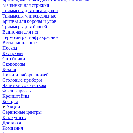
Машинки для стрижки
Триммеры для носа и ушей
Триммеры универсальные
Бритвы для бороды и усов
Триммеры для бровей
Ванночки для ног
Термометры инфракрасные
Весы напольные
Посуда
Кастрюли
Сотейники
Сковороды
Ковши
Ножи и наборы ножей
Столовые приборы
Чайники со свистком
Френч-прессы
Кронштейны
Бренды
Акции
Сервисные центры
Как купить
Доставка
Компания