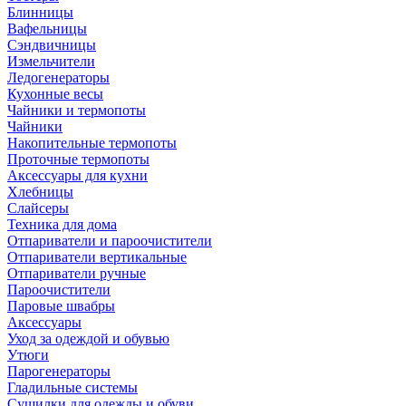
Блинницы
Вафельницы
Сэндвичницы
Измельчители
Ледогенераторы
Кухонные весы
Чайники и термопоты
Чайники
Накопительные термопоты
Проточные термопоты
Аксессуары для кухни
Хлебницы
Слайсеры
Техника для дома
Отпариватели и пароочистители
Отпариватели вертикальные
Отпариватели ручные
Пароочистители
Паровые швабры
Аксессуары
Уход за одеждой и обувью
Утюги
Парогенераторы
Гладильные системы
Сушилки для одежды и обуви