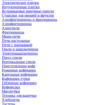
Электрические плитки
Индукционные плитки
Встраиваемые варочные панели
Сушилки для овощей и фруктов
Аэрофритюрницы и фритюрницы
Аэрофритюрницы
Аэрогрили
Фритюрницы
Мини-печи
Печи настольные
Печи с пароваркой
Грили и шашлычницы
Электрошашлычницы
Пресс-грили
Вертикальные грили
Приготовление кофе
Рожковые кофеварки
Капельные кофеварки
Кофеварки-турки
Гейзерные кофеварки
Кофемолки
Мясорубки
Техника для выпечки
Хлебопечи
Тостеры