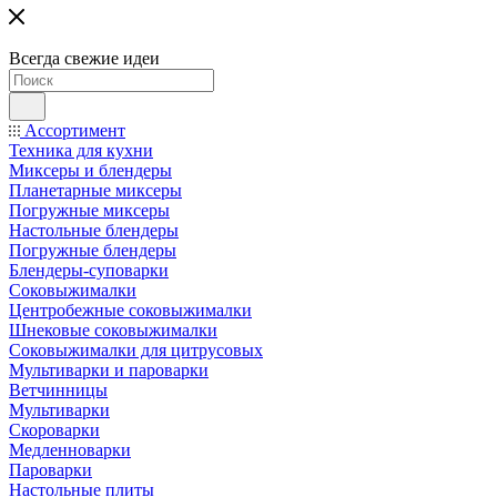
Всегда свежие идеи
Ассортимент
Техника для кухни
Миксеры и блендеры
Планетарные миксеры
Погружные миксеры
Настольные блендеры
Погружные блендеры
Блендеры-суповарки
Соковыжималки
Центробежные соковыжималки
Шнековые соковыжималки
Соковыжималки для цитрусовых
Мультиварки и пароварки
Ветчинницы
Мультиварки
Скороварки
Медленноварки
Пароварки
Настольные плиты