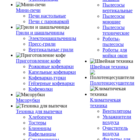
Пылесосы
Мини-печи
вертикальные
Печи настольные
Пылесосы
Печи с пароваркой
моющие
Пылесосы
Грили и шашлычницы
технические
Электрошашлычницы
Роботы-
Пресс-грили
пылесосы
Вертикальные грили
Роботы для
мойки окон
Приготовление кофе
Рожковые кофеварки
Швейная техника
Капельные кофеварки
Кофеварки-турки
Полотенцесушители
Гейзерные кофеварки
Кофемолки
Климатичекая
Мясорубки
техника
Вентиляторы
Техника для выпечки
Увлажнители
Хлебопечи
воздуха
Тостеры
Очиститель
Блинницы
воздуха
Вафельницы
Фильтры для
Сэндвичницы