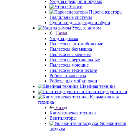
Уход за одеждой и обувью
Утюги
Парогенераторы
Гладильные системы
Сушилки для одежды и обуви
Уход за домом
Назад
Уход за домом
Пылесосы автомобильные
Пылесосы без мешка
Пылесосы с мешком
Пылесосы вертикальные
Пылесосы моющие
Пылесосы технические
Роботы-пылесосы
Роботы для мойки окон
Швейная техника
Полотенцесушители
Климатичекая
техника
Назад
Климатичекая техника
Вентиляторы
Увлажнители
воздуха