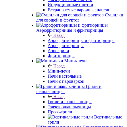
Индукционные плитки
Встраиваемые варочные панели
Сушилки
для овощей и фруктов
Аэрофритюрницы и фритюрницы
Назад
Аэрофритюрницы и фритюрницы
Аэрофритюрницы
Аэрогрили
Фритюрницы
Мини-печи
Назад
Мини-печи
Печи настольные
Печи с пароваркой
Грили и
шашлычницы
Назад
Грили и шашлычницы
Электрошашлычницы
Пресс-грили
Вертикальные
грили