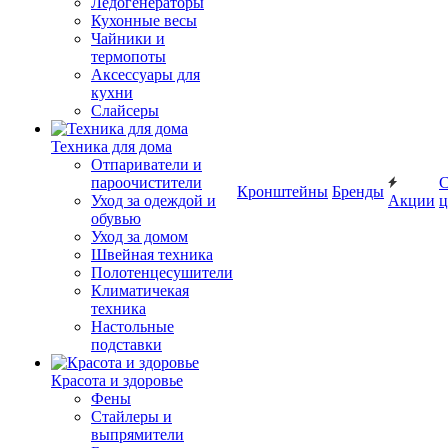
Ледогенераторы
Кухонные весы
Чайники и
термопоты
Аксессуары для
кухни
Слайсеры
Техника для дома
Отпариватели и
пароочистители
С
Кронштейны
Бренды
Уход за одеждой и
Акции
ц
обувью
Уход за домом
Швейная техника
Полотенцесушители
Климатичекая
техника
Настольные
подставки
Красота и здоровье
Фены
Стайлеры и
выпрямители