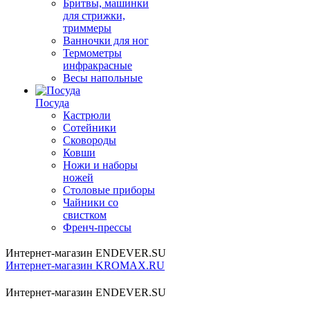
Бритвы, машинки
для стрижки,
триммеры
Ванночки для ног
Термометры
инфракрасные
Весы напольные
Посуда
Кастрюли
Сотейники
Сковороды
Ковши
Ножи и наборы
ножей
Столовые приборы
Чайники со
свистком
Френч-прессы
Интернет-магазин ENDEVER.SU
Интернет-магазин KROMAX.RU
Интернет-магазин ENDEVER.SU