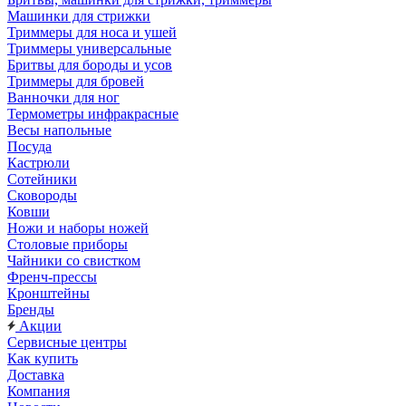
Машинки для стрижки
Триммеры для носа и ушей
Триммеры универсальные
Бритвы для бороды и усов
Триммеры для бровей
Ванночки для ног
Термометры инфракрасные
Весы напольные
Посуда
Кастрюли
Сотейники
Сковороды
Ковши
Ножи и наборы ножей
Столовые приборы
Чайники со свистком
Френч-прессы
Кронштейны
Бренды
Акции
Сервисные центры
Как купить
Доставка
Компания