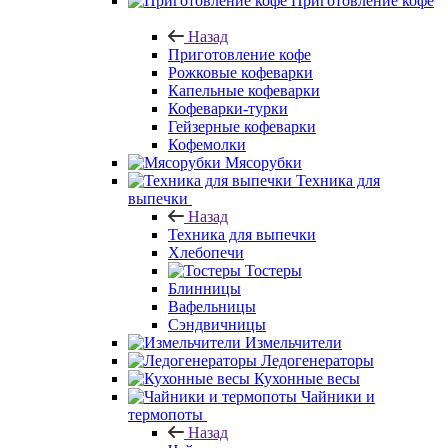
Приготовление кофе
Назад
Приготовление кофе
Рожковые кофеварки
Капельные кофеварки
Кофеварки-турки
Гейзерные кофеварки
Кофемолки
Мясорубки
Техника для
выпечки
Назад
Техника для выпечки
Хлебопечи
Тостеры
Блинницы
Вафельницы
Сэндвичницы
Измельчители
Ледогенераторы
Кухонные весы
Чайники и
термопоты
Назад