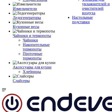
увлажнителей и
очистителей
Измельчители
воздуха
Настольные
Ледогенераторы
подставки
Кухонные весы
Чайники и термопоты
Чайники
Накопительные
термопоты
Проточные
термопоты
Аксессуары для кухни
Хлебницы
Слайсеры