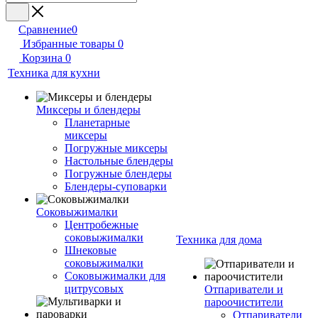
Сравнение
0
Избранные товары
0
Корзина
0
Техника для кухни
Миксеры и блендеры
Планетарные
миксеры
Погружные миксеры
Настольные блендеры
Погружные блендеры
Блендеры-суповарки
Соковыжималки
Центробежные
соковыжималки
Техника для дома
Шнековые
соковыжималки
Соковыжималки для
цитрусовых
Отпариватели и
пароочистители
Отпариватели