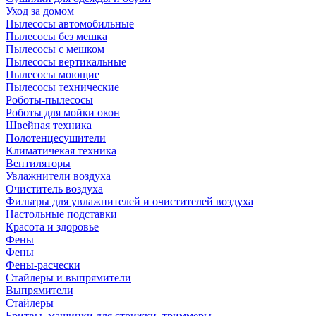
Уход за домом
Пылесосы автомобильные
Пылесосы без мешка
Пылесосы с мешком
Пылесосы вертикальные
Пылесосы моющие
Пылесосы технические
Роботы-пылесосы
Роботы для мойки окон
Швейная техника
Полотенцесушители
Климатичекая техника
Вентиляторы
Увлажнители воздуха
Очиститель воздуха
Фильтры для увлажнителей и очистителей воздуха
Настольные подставки
Красота и здоровье
Фены
Фены
Фены-расчески
Стайлеры и выпрямители
Выпрямители
Стайлеры
Бритвы, машинки для стрижки, триммеры