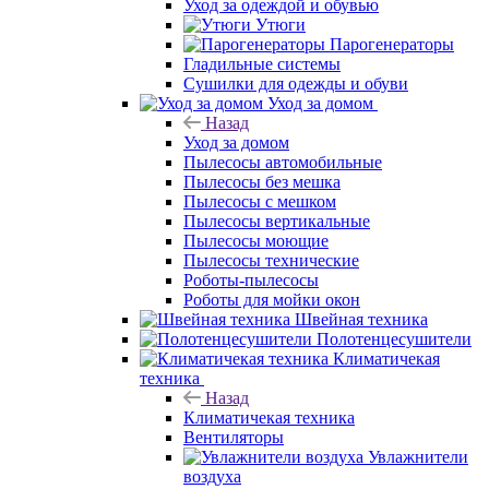
Уход за одеждой и обувью
Утюги
Парогенераторы
Гладильные системы
Сушилки для одежды и обуви
Уход за домом
Назад
Уход за домом
Пылесосы автомобильные
Пылесосы без мешка
Пылесосы с мешком
Пылесосы вертикальные
Пылесосы моющие
Пылесосы технические
Роботы-пылесосы
Роботы для мойки окон
Швейная техника
Полотенцесушители
Климатичекая
техника
Назад
Климатичекая техника
Вентиляторы
Увлажнители
воздуха