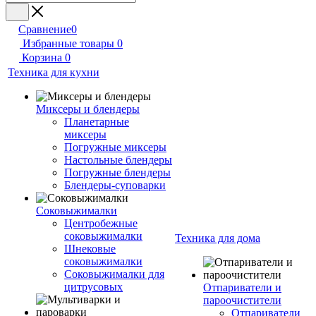
Сравнение
0
Избранные товары
0
Корзина
0
Техника для кухни
Миксеры и блендеры
Планетарные
миксеры
Погружные миксеры
Настольные блендеры
Погружные блендеры
Блендеры-суповарки
Соковыжималки
Центробежные
соковыжималки
Техника для дома
Шнековые
соковыжималки
Соковыжималки для
цитрусовых
Отпариватели и
пароочистители
Отпариватели