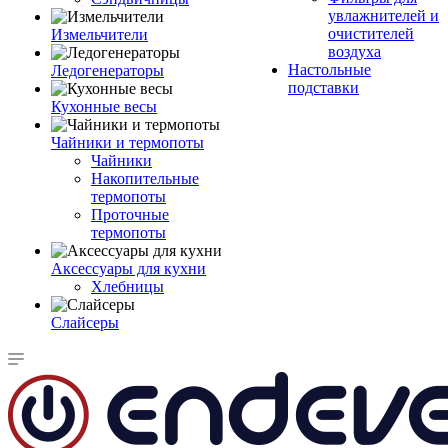
увлажнителей и
очистителей
Измельчители
воздуха
Настольные
Ледогенераторы
подставки
Кухонные весы
Чайники и термопоты
Чайники
Накопительные
термопоты
Проточные
термопоты
Аксессуары для кухни
Хлебницы
Слайсеры