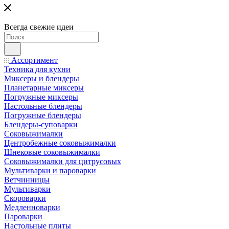
Всегда свежие идеи
Ассортимент
Техника для кухни
Миксеры и блендеры
Планетарные миксеры
Погружные миксеры
Настольные блендеры
Погружные блендеры
Блендеры-суповарки
Соковыжималки
Центробежные соковыжималки
Шнековые соковыжималки
Соковыжималки для цитрусовых
Мультиварки и пароварки
Ветчинницы
Мультиварки
Скороварки
Медленноварки
Пароварки
Настольные плиты