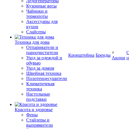
Ледогенераторы
Кухонные весы
Чайники и
термопоты
Аксессуары для
кухни
Слайсеры
Техника для дома
Отпариватели и
пароочистители
С
Кронштейны
Бренды
Уход за одеждой и
Акции
ц
обувью
Уход за домом
Швейная техника
Полотенцесушители
Климатичекая
техника
Настольные
подставки
Красота и здоровье
Фены
Стайлеры и
выпрямители