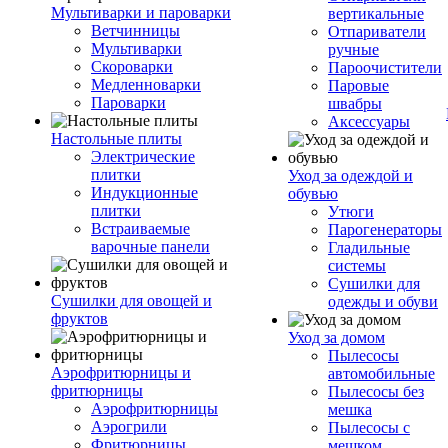
Мультиварки и пароварки
вертикальные
Ветчинницы
Отпариватели
Мультиварки
ручные
Скороварки
Пароочистители
Медленноварки
Паровые
Пароварки
швабры
Аксессуары
Настольные плиты
Электрические
плитки
Уход за одеждой и
Индукционные
обувью
плитки
Утюги
Встраиваемые
Парогенераторы
варочные панели
Гладильные
системы
Сушилки для
Сушилки для овощей и
одежды и обуви
фруктов
Уход за домом
Пылесосы
Аэрофритюрницы и
автомобильные
фритюрницы
Пылесосы без
Аэрофритюрницы
мешка
Аэрогрили
Пылесосы с
Фритюрницы
мешком