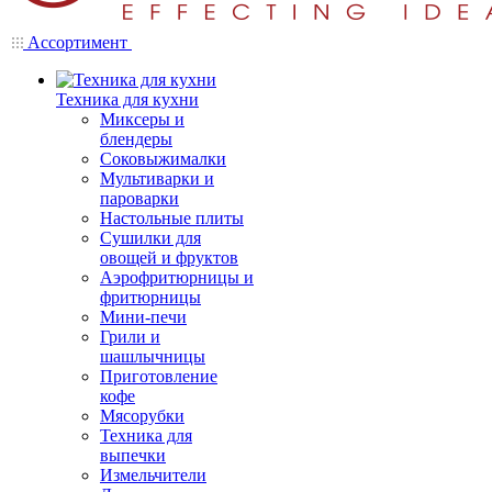
Ассортимент
Техника для кухни
Миксеры и
блендеры
Соковыжималки
Мультиварки и
пароварки
Настольные плиты
Сушилки для
овощей и фруктов
Аэрофритюрницы и
фритюрницы
Мини-печи
Грили и
шашлычницы
Приготовление
кофе
Мясорубки
Техника для
выпечки
Измельчители