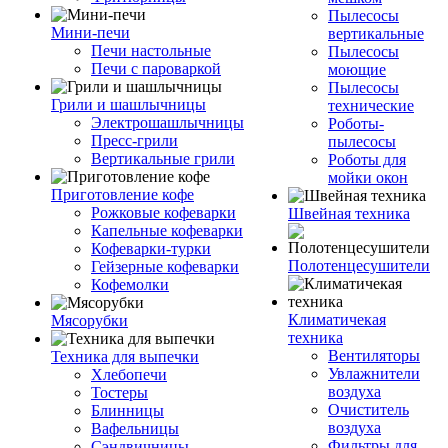
Пылесосы
Мини-печи
вертикальные
Печи настольные
Пылесосы
Печи с пароваркой
моющие
Пылесосы
Грили и шашлычницы
технические
Электрошашлычницы
Роботы-
Пресс-грили
пылесосы
Вертикальные грили
Роботы для
мойки окон
Приготовление кофе
Рожковые кофеварки
Швейная техника
Капельные кофеварки
Кофеварки-турки
Полотенцесушители
Гейзерные кофеварки
Кофемолки
Климатичекая
Мясорубки
техника
Вентиляторы
Техника для выпечки
Увлажнители
Хлебопечи
воздуха
Тостеры
Очиститель
Блинницы
воздуха
Вафельницы
Фильтры для
Сэндвичницы