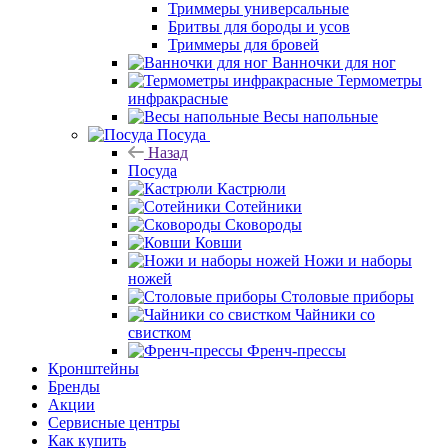
Триммеры универсальные
Бритвы для бороды и усов
Триммеры для бровей
Ванночки для ног
Термометры
инфракрасные
Весы напольные
Посуда
Назад
Посуда
Кастрюли
Сотейники
Сковороды
Ковши
Ножи и наборы
ножей
Столовые приборы
Чайники со
свистком
Френч-прессы
Кронштейны
Бренды
Акции
Сервисные центры
Как купить