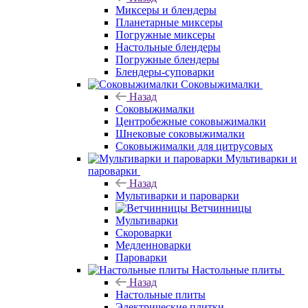
Миксеры и блендеры
Планетарные миксеры
Погружные миксеры
Настольные блендеры
Погружные блендеры
Блендеры-суповарки
Соковыжималки
Назад
Соковыжималки
Центробежные соковыжималки
Шнековые соковыжималки
Соковыжималки для цитрусовых
Мультиварки и
пароварки
Назад
Мультиварки и пароварки
Ветчинницы
Мультиварки
Скороварки
Медленноварки
Пароварки
Настольные плиты
Назад
Настольные плиты
Электрические плитки