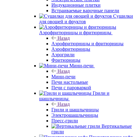
Индукционные плитки
Встраиваемые варочные панели
Сушилки
для овощей и фруктов
Аэрофритюрницы и фритюрницы
Назад
Аэрофритюрницы и фритюрницы
Аэрофритюрницы
Аэрогрили
Фритюрницы
Мини-печи
Назад
Мини-печи
Печи настольные
Печи с пароваркой
Грили и
шашлычницы
Назад
Грили и шашлычницы
Электрошашлычницы
Пресс-грили
Вертикальные
грили