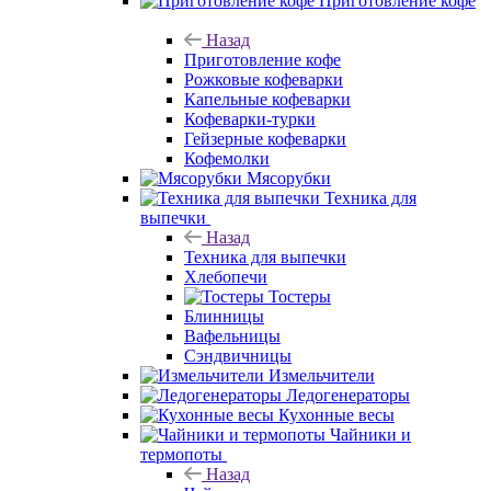
Приготовление кофе
Назад
Приготовление кофе
Рожковые кофеварки
Капельные кофеварки
Кофеварки-турки
Гейзерные кофеварки
Кофемолки
Мясорубки
Техника для
выпечки
Назад
Техника для выпечки
Хлебопечи
Тостеры
Блинницы
Вафельницы
Сэндвичницы
Измельчители
Ледогенераторы
Кухонные весы
Чайники и
термопоты
Назад