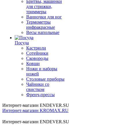
Бритвы, машинки
для стрижки,
триммеры
Ванночки для ног
Термометры
инфракрасные
Весы напольные
Посуда
Кастрюли
Сотейники
Сковороды
Ковши
Ножи и наборы
ножей
Столовые приборы
Чайники со
свистком
Френч-прессы
Интернет-магазин ENDEVER.SU
Интернет-магазин KROMAX.RU
Интернет-магазин ENDEVER.SU