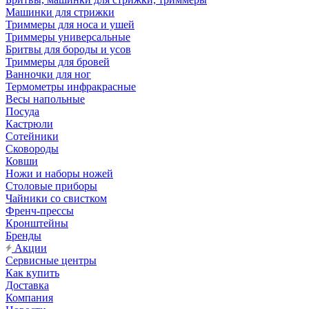
Машинки для стрижки
Триммеры для носа и ушей
Триммеры универсальные
Бритвы для бороды и усов
Триммеры для бровей
Ванночки для ног
Термометры инфракрасные
Весы напольные
Посуда
Кастрюли
Сотейники
Сковороды
Ковши
Ножи и наборы ножей
Столовые приборы
Чайники со свистком
Френч-прессы
Кронштейны
Бренды
Акции
Сервисные центры
Как купить
Доставка
Компания