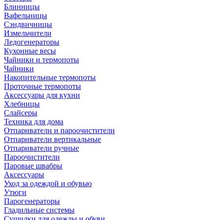
Блинницы
Вафельницы
Сэндвичницы
Измельчители
Ледогенераторы
Кухонные весы
Чайники и термопоты
Чайники
Накопительные термопоты
Проточные термопоты
Аксессуары для кухни
Хлебницы
Слайсеры
Техника для дома
Отпариватели и пароочистители
Отпариватели вертикальные
Отпариватели ручные
Пароочистители
Паровые швабры
Аксессуары
Уход за одеждой и обувью
Утюги
Парогенераторы
Гладильные системы
Сушилки для одежды и обуви