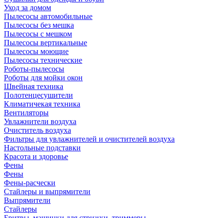
Уход за домом
Пылесосы автомобильные
Пылесосы без мешка
Пылесосы с мешком
Пылесосы вертикальные
Пылесосы моющие
Пылесосы технические
Роботы-пылесосы
Роботы для мойки окон
Швейная техника
Полотенцесушители
Климатичекая техника
Вентиляторы
Увлажнители воздуха
Очиститель воздуха
Фильтры для увлажнителей и очистителей воздуха
Настольные подставки
Красота и здоровье
Фены
Фены
Фены-расчески
Стайлеры и выпрямители
Выпрямители
Стайлеры
Бритвы, машинки для стрижки, триммеры