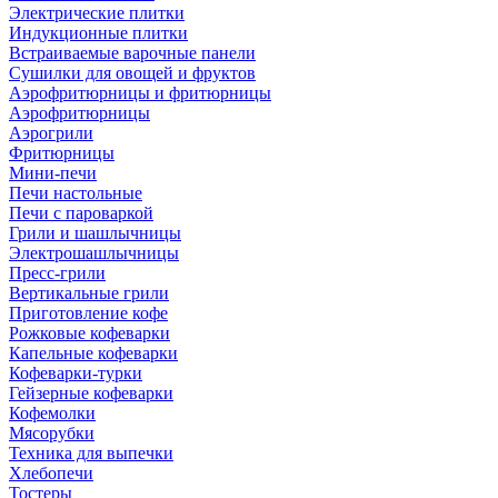
Электрические плитки
Индукционные плитки
Встраиваемые варочные панели
Сушилки для овощей и фруктов
Аэрофритюрницы и фритюрницы
Аэрофритюрницы
Аэрогрили
Фритюрницы
Мини-печи
Печи настольные
Печи с пароваркой
Грили и шашлычницы
Электрошашлычницы
Пресс-грили
Вертикальные грили
Приготовление кофе
Рожковые кофеварки
Капельные кофеварки
Кофеварки-турки
Гейзерные кофеварки
Кофемолки
Мясорубки
Техника для выпечки
Хлебопечи
Тостеры