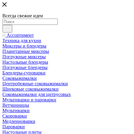
Всегда свежие идеи
Ассортимент
Техника для кухни
Миксеры и блендеры
Планетарные миксеры
Погружные миксеры
Настольные блендеры
Погружные блендеры
Блендеры-суповарки
Соковыжималки
Центробежные соковыжималки
Шнековые соковыжималки
Соковыжималки для цитрусовых
Мультиварки и пароварки
Ветчинницы
Мультиварки
Скороварки
Медленноварки
Пароварки
Настольные плиты