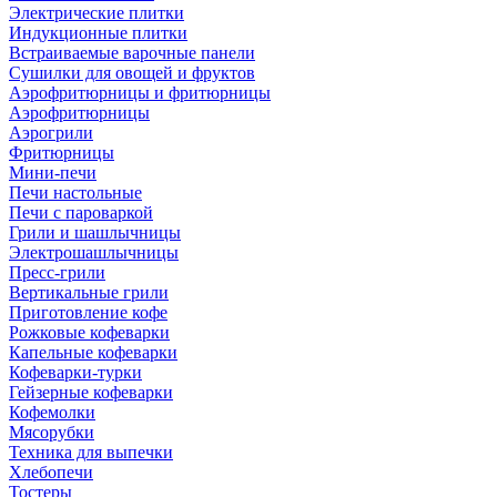
Электрические плитки
Индукционные плитки
Встраиваемые варочные панели
Сушилки для овощей и фруктов
Аэрофритюрницы и фритюрницы
Аэрофритюрницы
Аэрогрили
Фритюрницы
Мини-печи
Печи настольные
Печи с пароваркой
Грили и шашлычницы
Электрошашлычницы
Пресс-грили
Вертикальные грили
Приготовление кофе
Рожковые кофеварки
Капельные кофеварки
Кофеварки-турки
Гейзерные кофеварки
Кофемолки
Мясорубки
Техника для выпечки
Хлебопечи
Тостеры