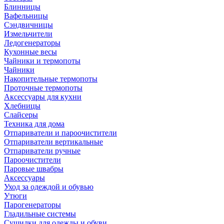
Блинницы
Вафельницы
Сэндвичницы
Измельчители
Ледогенераторы
Кухонные весы
Чайники и термопоты
Чайники
Накопительные термопоты
Проточные термопоты
Аксессуары для кухни
Хлебницы
Слайсеры
Техника для дома
Отпариватели и пароочистители
Отпариватели вертикальные
Отпариватели ручные
Пароочистители
Паровые швабры
Аксессуары
Уход за одеждой и обувью
Утюги
Парогенераторы
Гладильные системы
Сушилки для одежды и обуви