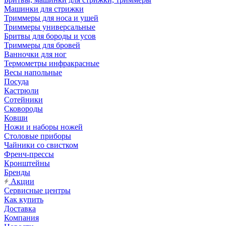
Машинки для стрижки
Триммеры для носа и ушей
Триммеры универсальные
Бритвы для бороды и усов
Триммеры для бровей
Ванночки для ног
Термометры инфракрасные
Весы напольные
Посуда
Кастрюли
Сотейники
Сковороды
Ковши
Ножи и наборы ножей
Столовые приборы
Чайники со свистком
Френч-прессы
Кронштейны
Бренды
Акции
Сервисные центры
Как купить
Доставка
Компания