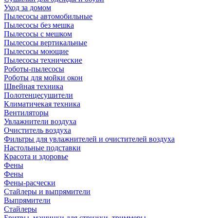
Уход за домом
Пылесосы автомобильные
Пылесосы без мешка
Пылесосы с мешком
Пылесосы вертикальные
Пылесосы моющие
Пылесосы технические
Роботы-пылесосы
Роботы для мойки окон
Швейная техника
Полотенцесушители
Климатичекая техника
Вентиляторы
Увлажнители воздуха
Очиститель воздуха
Фильтры для увлажнителей и очистителей воздуха
Настольные подставки
Красота и здоровье
Фены
Фены
Фены-расчески
Стайлеры и выпрямители
Выпрямители
Стайлеры
Бритвы, машинки для стрижки, триммеры