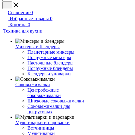
Сравнение
0
Избранные товары
0
Корзина
0
Техника для кухни
Миксеры и блендеры
Планетарные миксеры
Погружные миксеры
Настольные блендеры
Погружные блендеры
Блендеры-суповарки
Соковыжималки
Центробежные
соковыжималки
Шнековые соковыжималки
Соковыжималки для
цитрусовых
Мультиварки и пароварки
Ветчинницы
Мультиварки