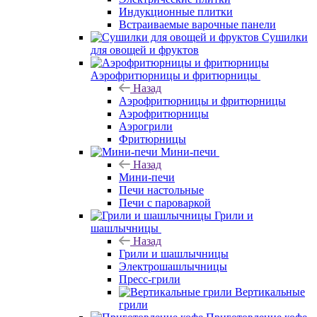
Индукционные плитки
Встраиваемые варочные панели
Сушилки
для овощей и фруктов
Аэрофритюрницы и фритюрницы
Назад
Аэрофритюрницы и фритюрницы
Аэрофритюрницы
Аэрогрили
Фритюрницы
Мини-печи
Назад
Мини-печи
Печи настольные
Печи с пароваркой
Грили и
шашлычницы
Назад
Грили и шашлычницы
Электрошашлычницы
Пресс-грили
Вертикальные
грили