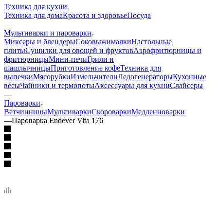
Техника для кухни
Техника для дома
Красота и здоровье
Посуда
—
Мультиварки и пароварки
Миксеры и блендеры
Соковыжималки
Настольные
плиты
Сушилки для овощей и фруктов
Аэрофритюрницы и
фритюрницы
Мини-печи
Грили и
шашлычницы
Приготовление кофе
Техника для
выпечки
Мясорубки
Измельчители
Ледогенераторы
Кухонные
весы
Чайники и термопоты
Аксессуары для кухни
Слайсеры
—
Пароварки
Ветчинницы
Мультиварки
Скороварки
Медленноварки
—
Пароварка Endever Vita 176