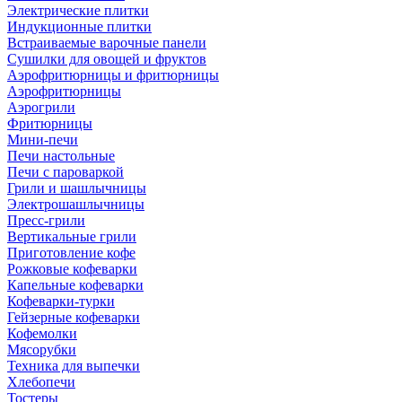
Электрические плитки
Индукционные плитки
Встраиваемые варочные панели
Сушилки для овощей и фруктов
Аэрофритюрницы и фритюрницы
Аэрофритюрницы
Аэрогрили
Фритюрницы
Мини-печи
Печи настольные
Печи с пароваркой
Грили и шашлычницы
Электрошашлычницы
Пресс-грили
Вертикальные грили
Приготовление кофе
Рожковые кофеварки
Капельные кофеварки
Кофеварки-турки
Гейзерные кофеварки
Кофемолки
Мясорубки
Техника для выпечки
Хлебопечи
Тостеры