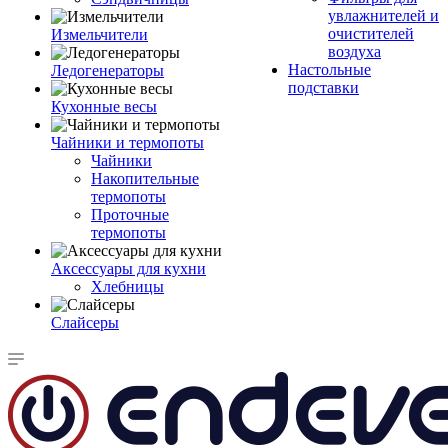
увлажнителей и
очистителей
Измельчители
воздуха
Настольные
Ледогенераторы
подставки
Кухонные весы
Чайники и термопоты
Чайники
Накопительные
термопоты
Проточные
термопоты
Аксессуары для кухни
Хлебницы
Слайсеры