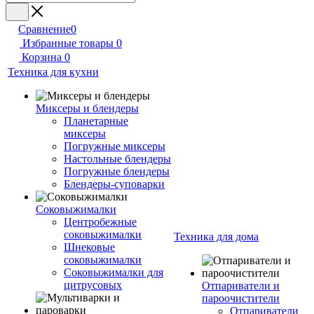
Сравнение
0
Избранные товары
0
Корзина
0
Техника для кухни
Миксеры и блендеры
Планетарные
миксеры
Погружные миксеры
Настольные блендеры
Погружные блендеры
Блендеры-суповарки
Соковыжималки
Центробежные
соковыжималки
Техника для дома
Шнековые
соковыжималки
Соковыжималки для
цитрусовых
Отпариватели и
пароочистители
Отпариватели