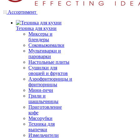
Ассортимент
Техника для кухни
Миксеры и
блендеры
Соковыжималки
Мультиварки и
пароварки
Настольные плиты
Сушилки для
овощей и фруктов
Аэрофритюрницы и
фритюрницы
Мини-печи
Грили и
шашлычницы
Приготовление
кофе
Мясорубки
Техника для
выпечки
Измельчители