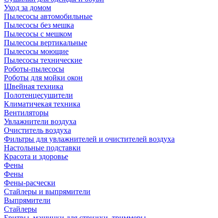
Уход за домом
Пылесосы автомобильные
Пылесосы без мешка
Пылесосы с мешком
Пылесосы вертикальные
Пылесосы моющие
Пылесосы технические
Роботы-пылесосы
Роботы для мойки окон
Швейная техника
Полотенцесушители
Климатичекая техника
Вентиляторы
Увлажнители воздуха
Очиститель воздуха
Фильтры для увлажнителей и очистителей воздуха
Настольные подставки
Красота и здоровье
Фены
Фены
Фены-расчески
Стайлеры и выпрямители
Выпрямители
Стайлеры
Бритвы, машинки для стрижки, триммеры