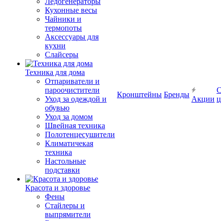
Ледогенераторы
Кухонные весы
Чайники и
термопоты
Аксессуары для
кухни
Слайсеры
Техника для дома
Отпариватели и
пароочистители
С
Кронштейны
Бренды
Уход за одеждой и
Акции
ц
обувью
Уход за домом
Швейная техника
Полотенцесушители
Климатичекая
техника
Настольные
подставки
Красота и здоровье
Фены
Стайлеры и
выпрямители