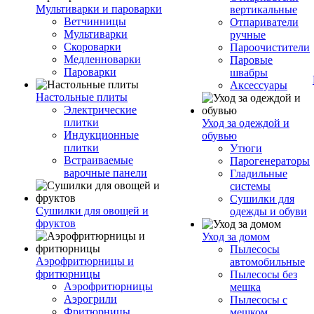
Мультиварки и пароварки
вертикальные
Ветчинницы
Отпариватели
Мультиварки
ручные
Скороварки
Пароочистители
Медленноварки
Паровые
Пароварки
швабры
Аксессуары
Настольные плиты
Электрические
плитки
Уход за одеждой и
Индукционные
обувью
плитки
Утюги
Встраиваемые
Парогенераторы
варочные панели
Гладильные
системы
Сушилки для
Сушилки для овощей и
одежды и обуви
фруктов
Уход за домом
Пылесосы
Аэрофритюрницы и
автомобильные
фритюрницы
Пылесосы без
Аэрофритюрницы
мешка
Аэрогрили
Пылесосы с
Фритюрницы
мешком