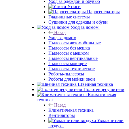
Уход за одеждой и обувью
Утюги
Парогенераторы
Гладильные системы
Сушилки для одежды и обуви
Уход за домом
Назад
Уход за домом
Пылесосы автомобильные
Пылесосы без мешка
Пылесосы с мешком
Пылесосы вертикальные
Пылесосы моющие
Пылесосы технические
Роботы-пылесосы
Роботы для мойки окон
Швейная техника
Полотенцесушители
Климатичекая
техника
Назад
Климатичекая техника
Вентиляторы
Увлажнители
воздуха