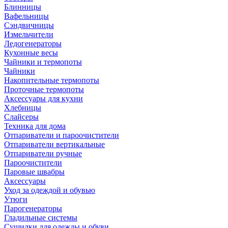
Блинницы
Вафельницы
Сэндвичницы
Измельчители
Ледогенераторы
Кухонные весы
Чайники и термопоты
Чайники
Накопительные термопоты
Проточные термопоты
Аксессуары для кухни
Хлебницы
Слайсеры
Техника для дома
Отпариватели и пароочистители
Отпариватели вертикальные
Отпариватели ручные
Пароочистители
Паровые швабры
Аксессуары
Уход за одеждой и обувью
Утюги
Парогенераторы
Гладильные системы
Сушилки для одежды и обуви