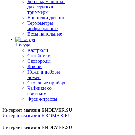
Бритвы, машинки
для стрижки,
триммеры
Ванночки для ног
Термометры
инфракрасные
Весы напольные
Посуда
Кастрюли
Сотейники
Сковороды
Ковши
Ножи и наборы
ножей
Столовые приборы
Чайники со
свистком
Френч-прессы
Интернет-магазин ENDEVER.SU
Интернет-магазин KROMAX.RU
Интернет-магазин ENDEVER.SU