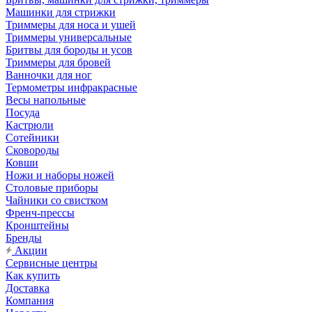
Машинки для стрижки
Триммеры для носа и ушей
Триммеры универсальные
Бритвы для бороды и усов
Триммеры для бровей
Ванночки для ног
Термометры инфракрасные
Весы напольные
Посуда
Кастрюли
Сотейники
Сковороды
Ковши
Ножи и наборы ножей
Столовые приборы
Чайники со свистком
Френч-прессы
Кронштейны
Бренды
Акции
Сервисные центры
Как купить
Доставка
Компания