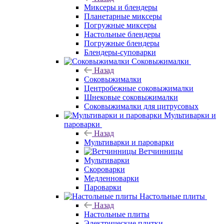
Миксеры и блендеры
Планетарные миксеры
Погружные миксеры
Настольные блендеры
Погружные блендеры
Блендеры-суповарки
Соковыжималки
Назад
Соковыжималки
Центробежные соковыжималки
Шнековые соковыжималки
Соковыжималки для цитрусовых
Мультиварки и
пароварки
Назад
Мультиварки и пароварки
Ветчинницы
Мультиварки
Скороварки
Медленноварки
Пароварки
Настольные плиты
Назад
Настольные плиты
Электрические плитки