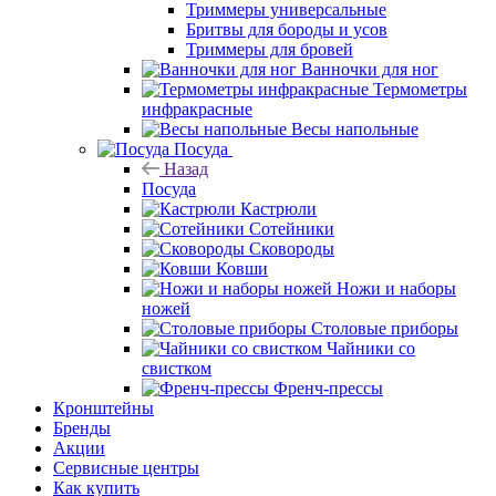
Триммеры универсальные
Бритвы для бороды и усов
Триммеры для бровей
Ванночки для ног
Термометры
инфракрасные
Весы напольные
Посуда
Назад
Посуда
Кастрюли
Сотейники
Сковороды
Ковши
Ножи и наборы
ножей
Столовые приборы
Чайники со
свистком
Френч-прессы
Кронштейны
Бренды
Акции
Сервисные центры
Как купить