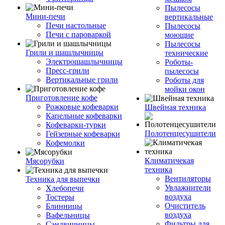
Пылесосы
Мини-печи
вертикальные
Печи настольные
Пылесосы
Печи с пароваркой
моющие
Пылесосы
Грили и шашлычницы
технические
Электрошашлычницы
Роботы-
Пресс-грили
пылесосы
Вертикальные грили
Роботы для
мойки окон
Приготовление кофе
Рожковые кофеварки
Швейная техника
Капельные кофеварки
Кофеварки-турки
Полотенцесушители
Гейзерные кофеварки
Кофемолки
Климатичекая
Мясорубки
техника
Вентиляторы
Техника для выпечки
Увлажнители
Хлебопечи
воздуха
Тостеры
Очиститель
Блинницы
воздуха
Вафельницы
Фильтры для
Сэндвичницы