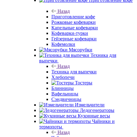
Приготовление кофе
Назад
Приготовление кофе
Рожковые кофеварки
Капельные кофеварки
Кофеварки-турки
Гейзерные кофеварки
Кофемолки
Мясорубки
Техника для
выпечки
Назад
Техника для выпечки
Хлебопечи
Тостеры
Блинницы
Вафельницы
Сэндвичницы
Измельчители
Ледогенераторы
Кухонные весы
Чайники и
термопоты
Назад