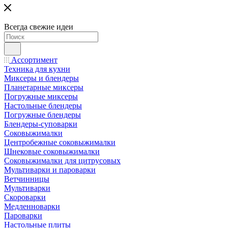
Всегда свежие идеи
Ассортимент
Техника для кухни
Миксеры и блендеры
Планетарные миксеры
Погружные миксеры
Настольные блендеры
Погружные блендеры
Блендеры-суповарки
Соковыжималки
Центробежные соковыжималки
Шнековые соковыжималки
Соковыжималки для цитрусовых
Мультиварки и пароварки
Ветчинницы
Мультиварки
Скороварки
Медленноварки
Пароварки
Настольные плиты