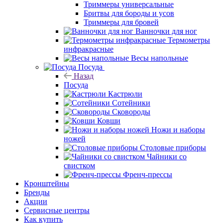
Триммеры универсальные
Бритвы для бороды и усов
Триммеры для бровей
Ванночки для ног
Термометры
инфракрасные
Весы напольные
Посуда
Назад
Посуда
Кастрюли
Сотейники
Сковороды
Ковши
Ножи и наборы
ножей
Столовые приборы
Чайники со
свистком
Френч-прессы
Кронштейны
Бренды
Акции
Сервисные центры
Как купить