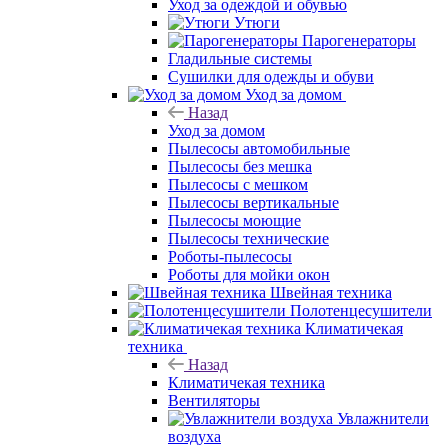
Уход за одеждой и обувью
Утюги
Парогенераторы
Гладильные системы
Сушилки для одежды и обуви
Уход за домом
Назад
Уход за домом
Пылесосы автомобильные
Пылесосы без мешка
Пылесосы с мешком
Пылесосы вертикальные
Пылесосы моющие
Пылесосы технические
Роботы-пылесосы
Роботы для мойки окон
Швейная техника
Полотенцесушители
Климатичекая
техника
Назад
Климатичекая техника
Вентиляторы
Увлажнители
воздуха