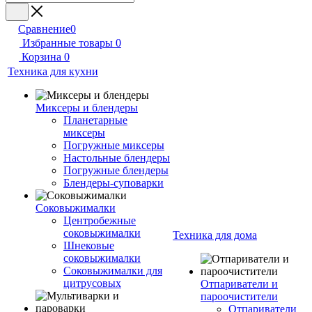
Сравнение
0
Избранные товары
0
Корзина
0
Техника для кухни
Миксеры и блендеры
Планетарные
миксеры
Погружные миксеры
Настольные блендеры
Погружные блендеры
Блендеры-суповарки
Соковыжималки
Центробежные
соковыжималки
Техника для дома
Шнековые
соковыжималки
Соковыжималки для
цитрусовых
Отпариватели и
пароочистители
Отпариватели