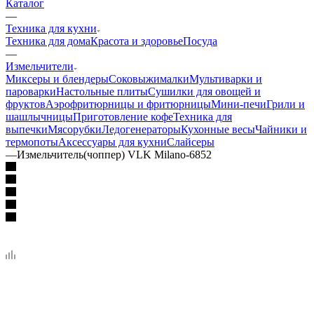
Каталог
—
Техника для кухни
Техника для дома
Красота и здоровье
Посуда
—
Измельчители
Миксеры и блендеры
Соковыжималки
Мультиварки и
пароварки
Настольные плиты
Сушилки для овощей и
фруктов
Аэрофритюрницы и фритюрницы
Мини-печи
Грили и
шашлычницы
Приготовление кофе
Техника для
выпечки
Мясорубки
Ледогенераторы
Кухонные весы
Чайники и
термопоты
Аксессуары для кухни
Слайсеры
—
Измельчитель(чоппер) VLK Milano-6852