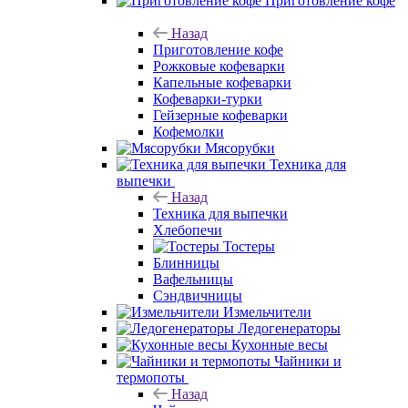
Приготовление кофе
Назад
Приготовление кофе
Рожковые кофеварки
Капельные кофеварки
Кофеварки-турки
Гейзерные кофеварки
Кофемолки
Мясорубки
Техника для
выпечки
Назад
Техника для выпечки
Хлебопечи
Тостеры
Блинницы
Вафельницы
Сэндвичницы
Измельчители
Ледогенераторы
Кухонные весы
Чайники и
термопоты
Назад