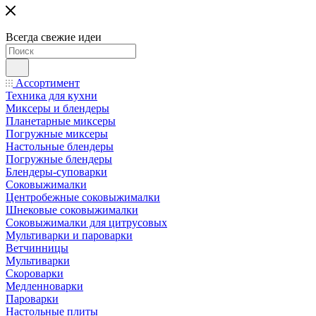
Всегда свежие идеи
Ассортимент
Техника для кухни
Миксеры и блендеры
Планетарные миксеры
Погружные миксеры
Настольные блендеры
Погружные блендеры
Блендеры-суповарки
Соковыжималки
Центробежные соковыжималки
Шнековые соковыжималки
Соковыжималки для цитрусовых
Мультиварки и пароварки
Ветчинницы
Мультиварки
Скороварки
Медленноварки
Пароварки
Настольные плиты