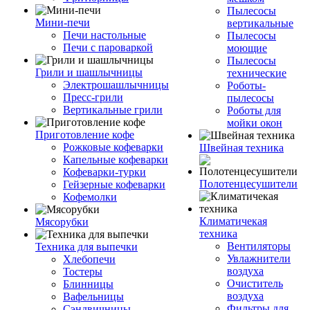
Пылесосы
Мини-печи
вертикальные
Печи настольные
Пылесосы
Печи с пароваркой
моющие
Пылесосы
Грили и шашлычницы
технические
Электрошашлычницы
Роботы-
Пресс-грили
пылесосы
Вертикальные грили
Роботы для
мойки окон
Приготовление кофе
Рожковые кофеварки
Швейная техника
Капельные кофеварки
Кофеварки-турки
Полотенцесушители
Гейзерные кофеварки
Кофемолки
Климатичекая
Мясорубки
техника
Вентиляторы
Техника для выпечки
Увлажнители
Хлебопечи
воздуха
Тостеры
Очиститель
Блинницы
воздуха
Вафельницы
Фильтры для
Сэндвичницы