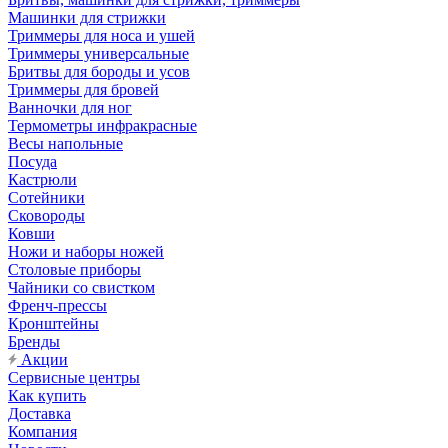
Машинки для стрижки
Триммеры для носа и ушей
Триммеры универсальные
Бритвы для бороды и усов
Триммеры для бровей
Ванночки для ног
Термометры инфракрасные
Весы напольные
Посуда
Кастрюли
Сотейники
Сковороды
Ковши
Ножи и наборы ножей
Столовые приборы
Чайники со свистком
Френч-прессы
Кронштейны
Бренды
Акции
Сервисные центры
Как купить
Доставка
Компания