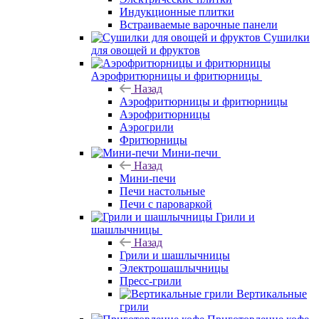
Индукционные плитки
Встраиваемые варочные панели
Сушилки
для овощей и фруктов
Аэрофритюрницы и фритюрницы
Назад
Аэрофритюрницы и фритюрницы
Аэрофритюрницы
Аэрогрили
Фритюрницы
Мини-печи
Назад
Мини-печи
Печи настольные
Печи с пароваркой
Грили и
шашлычницы
Назад
Грили и шашлычницы
Электрошашлычницы
Пресс-грили
Вертикальные
грили