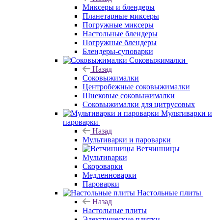
Миксеры и блендеры
Планетарные миксеры
Погружные миксеры
Настольные блендеры
Погружные блендеры
Блендеры-суповарки
Соковыжималки
Назад
Соковыжималки
Центробежные соковыжималки
Шнековые соковыжималки
Соковыжималки для цитрусовых
Мультиварки и
пароварки
Назад
Мультиварки и пароварки
Ветчинницы
Мультиварки
Скороварки
Медленноварки
Пароварки
Настольные плиты
Назад
Настольные плиты
Электрические плитки