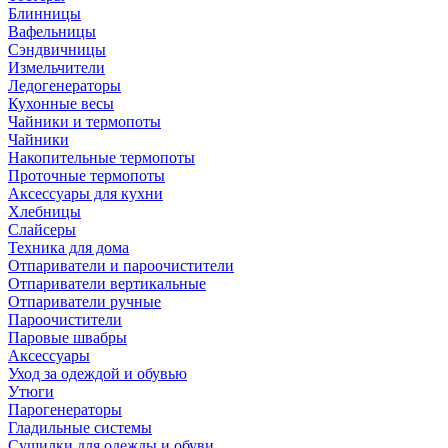
Блинницы
Вафельницы
Сэндвичницы
Измельчители
Ледогенераторы
Кухонные весы
Чайники и термопоты
Чайники
Накопительные термопоты
Проточные термопоты
Аксессуары для кухни
Хлебницы
Слайсеры
Техника для дома
Отпариватели и пароочистители
Отпариватели вертикальные
Отпариватели ручные
Пароочистители
Паровые швабры
Аксессуары
Уход за одеждой и обувью
Утюги
Парогенераторы
Гладильные системы
Сушилки для одежды и обуви