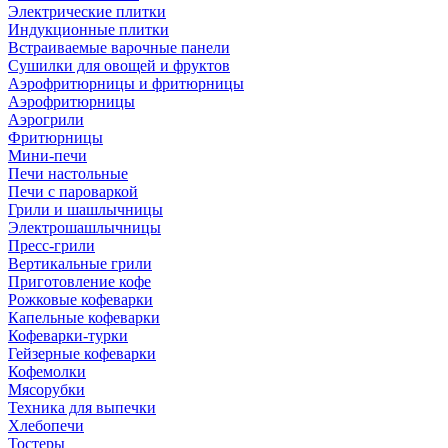
Электрические плитки
Индукционные плитки
Встраиваемые варочные панели
Сушилки для овощей и фруктов
Аэрофритюрницы и фритюрницы
Аэрофритюрницы
Аэрогрили
Фритюрницы
Мини-печи
Печи настольные
Печи с пароваркой
Грили и шашлычницы
Электрошашлычницы
Пресс-грили
Вертикальные грили
Приготовление кофе
Рожковые кофеварки
Капельные кофеварки
Кофеварки-турки
Гейзерные кофеварки
Кофемолки
Мясорубки
Техника для выпечки
Хлебопечи
Тостеры