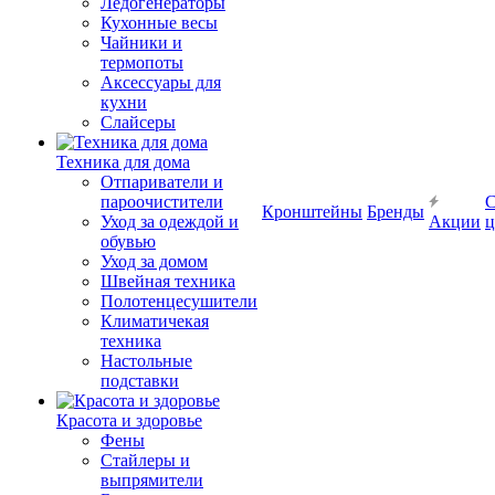
Ледогенераторы
Кухонные весы
Чайники и
термопоты
Аксессуары для
кухни
Слайсеры
Техника для дома
Отпариватели и
пароочистители
С
Кронштейны
Бренды
Уход за одеждой и
Акции
ц
обувью
Уход за домом
Швейная техника
Полотенцесушители
Климатичекая
техника
Настольные
подставки
Красота и здоровье
Фены
Стайлеры и
выпрямители