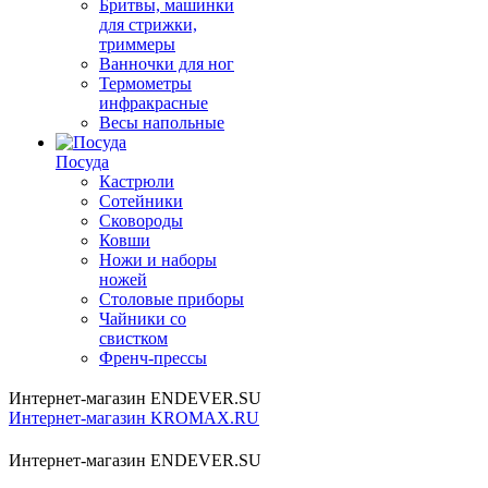
Бритвы, машинки
для стрижки,
триммеры
Ванночки для ног
Термометры
инфракрасные
Весы напольные
Посуда
Кастрюли
Сотейники
Сковороды
Ковши
Ножи и наборы
ножей
Столовые приборы
Чайники со
свистком
Френч-прессы
Интернет-магазин ENDEVER.SU
Интернет-магазин KROMAX.RU
Интернет-магазин ENDEVER.SU