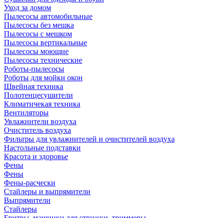
Уход за домом
Пылесосы автомобильные
Пылесосы без мешка
Пылесосы с мешком
Пылесосы вертикальные
Пылесосы моющие
Пылесосы технические
Роботы-пылесосы
Роботы для мойки окон
Швейная техника
Полотенцесушители
Климатичекая техника
Вентиляторы
Увлажнители воздуха
Очиститель воздуха
Фильтры для увлажнителей и очистителей воздуха
Настольные подставки
Красота и здоровье
Фены
Фены
Фены-расчески
Стайлеры и выпрямители
Выпрямители
Стайлеры
Бритвы, машинки для стрижки, триммеры