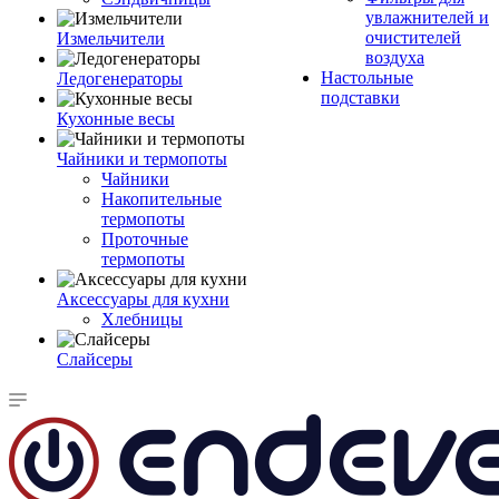
увлажнителей и
очистителей
Измельчители
воздуха
Настольные
Ледогенераторы
подставки
Кухонные весы
Чайники и термопоты
Чайники
Накопительные
термопоты
Проточные
термопоты
Аксессуары для кухни
Хлебницы
Слайсеры