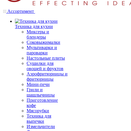
Ассортимент
Техника для кухни
Миксеры и
блендеры
Соковыжималки
Мультиварки и
пароварки
Настольные плиты
Сушилки для
овощей и фруктов
Аэрофритюрницы и
фритюрницы
Мини-печи
Грили и
шашлычницы
Приготовление
кофе
Мясорубки
Техника для
выпечки
Измельчители