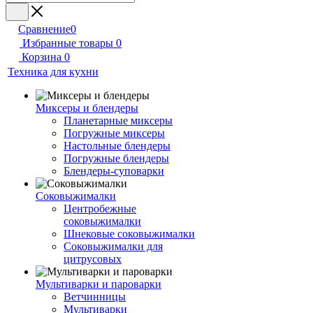
Сравнение
0
Избранные товары
0
Корзина
0
Техника для кухни
Миксеры и блендеры
Планетарные миксеры
Погружные миксеры
Настольные блендеры
Погружные блендеры
Блендеры-суповарки
Соковыжималки
Центробежные
соковыжималки
Шнековые соковыжималки
Соковыжималки для
цитрусовых
Мультиварки и пароварки
Ветчинницы
Мультиварки