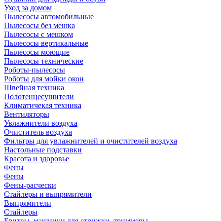
Уход за домом
Пылесосы автомобильные
Пылесосы без мешка
Пылесосы с мешком
Пылесосы вертикальные
Пылесосы моющие
Пылесосы технические
Роботы-пылесосы
Роботы для мойки окон
Швейная техника
Полотенцесушители
Климатичекая техника
Вентиляторы
Увлажнители воздуха
Очиститель воздуха
Фильтры для увлажнителей и очистителей воздуха
Настольные подставки
Красота и здоровье
Фены
Фены
Фены-расчески
Стайлеры и выпрямители
Выпрямители
Стайлеры
Бритвы, машинки для стрижки, триммеры