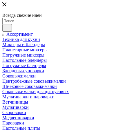
Всегда свежие идеи
Ассортимент
Техника для кухни
Миксеры и блендеры
Планетарные миксеры
Погружные миксеры
Настольные блендеры
Погружные блендеры
Блендеры-суповарки
Соковыжималки
Центробежные соковыжималки
Шнековые соковыжималки
Соковыжималки для цитрусовых
Мультиварки и пароварки
Ветчинницы
Мультиварки
Скороварки
Медленноварки
Пароварки
Настольные плиты