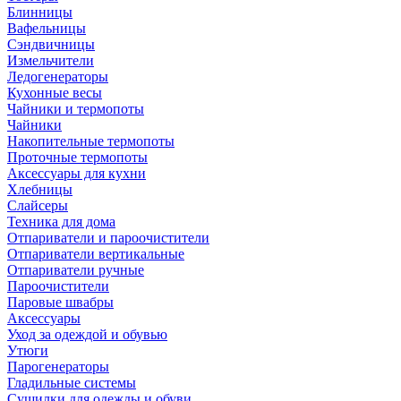
Блинницы
Вафельницы
Сэндвичницы
Измельчители
Ледогенераторы
Кухонные весы
Чайники и термопоты
Чайники
Накопительные термопоты
Проточные термопоты
Аксессуары для кухни
Хлебницы
Слайсеры
Техника для дома
Отпариватели и пароочистители
Отпариватели вертикальные
Отпариватели ручные
Пароочистители
Паровые швабры
Аксессуары
Уход за одеждой и обувью
Утюги
Парогенераторы
Гладильные системы
Сушилки для одежды и обуви