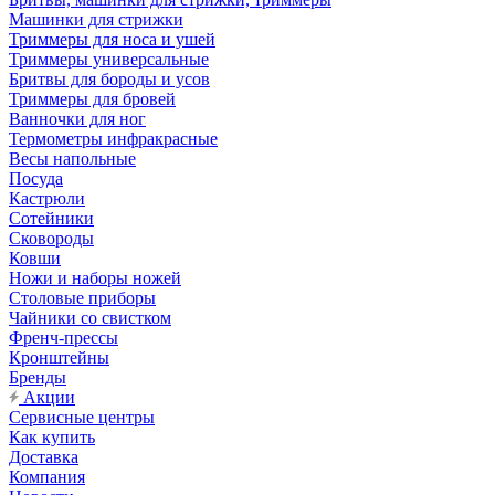
Машинки для стрижки
Триммеры для носа и ушей
Триммеры универсальные
Бритвы для бороды и усов
Триммеры для бровей
Ванночки для ног
Термометры инфракрасные
Весы напольные
Посуда
Кастрюли
Сотейники
Сковороды
Ковши
Ножи и наборы ножей
Столовые приборы
Чайники со свистком
Френч-прессы
Кронштейны
Бренды
Акции
Сервисные центры
Как купить
Доставка
Компания