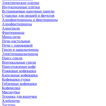
Электрические плитки
Индукционные плитки
Встраиваемые варочные панели
Сушилки для овощей и фруктов
Аэрофритюрницы и фритюрницы
Аэрофритюрницы
Аэрогрили
Фритюрницы
Мини-печи
Печи настольные
Печи с пароваркой
Грили и шашлычницы
Электрошашлычницы
Пресс-грили
Вертикальные грили
Приготовление кофе
Рожковые кофеварки
Капельные кофеварки
Кофеварки-турки
Гейзерные кофеварки
Кофемолки
Мясорубки
Техника для выпечки
Хлебопечи
Тостеры