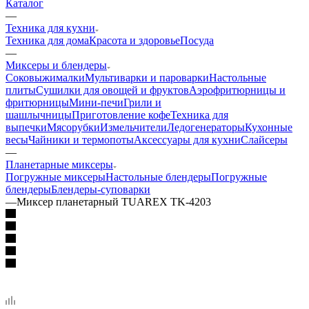
Каталог
—
Техника для кухни
Техника для дома
Красота и здоровье
Посуда
—
Миксеры и блендеры
Соковыжималки
Мультиварки и пароварки
Настольные
плиты
Сушилки для овощей и фруктов
Аэрофритюрницы и
фритюрницы
Мини-печи
Грили и
шашлычницы
Приготовление кофе
Техника для
выпечки
Мясорубки
Измельчители
Ледогенераторы
Кухонные
весы
Чайники и термопоты
Аксессуары для кухни
Слайсеры
—
Планетарные миксеры
Погружные миксеры
Настольные блендеры
Погружные
блендеры
Блендеры-суповарки
—
Миксер планетарный TUAREX TK-4203