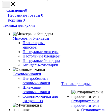
Сравнение
0
Избранные товары
0
Корзина
0
Техника для кухни
Миксеры и блендеры
Планетарные
миксеры
Погружные миксеры
Настольные блендеры
Погружные блендеры
Блендеры-суповарки
Соковыжималки
Центробежные
соковыжималки
Техника для дома
Шнековые
соковыжималки
Соковыжималки для
цитрусовых
Отпариватели и
пароочистители
Отпариватели