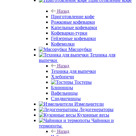
Приготовление кофе
Назад
Приготовление кофе
Рожковые кофеварки
Капельные кофеварки
Кофеварки-турки
Гейзерные кофеварки
Кофемолки
Мясорубки
Техника для
выпечки
Назад
Техника для выпечки
Хлебопечи
Тостеры
Блинницы
Вафельницы
Сэндвичницы
Измельчители
Ледогенераторы
Кухонные весы
Чайники и
термопоты
Назад