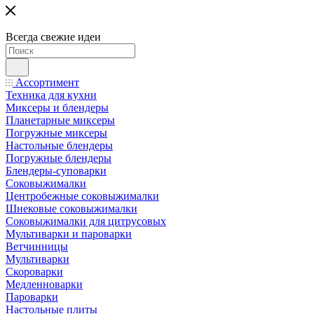
Всегда свежие идеи
Ассортимент
Техника для кухни
Миксеры и блендеры
Планетарные миксеры
Погружные миксеры
Настольные блендеры
Погружные блендеры
Блендеры-суповарки
Соковыжималки
Центробежные соковыжималки
Шнековые соковыжималки
Соковыжималки для цитрусовых
Мультиварки и пароварки
Ветчинницы
Мультиварки
Скороварки
Медленноварки
Пароварки
Настольные плиты