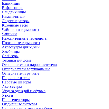
Блинницы
Вафельницы
Сэндвичницы
Измельчители
Ледогенераторы
Кухонные весы
Чайники и термопоты
Чайники
Накопительные термопоты
Проточные термопоты
Аксессуары для кухни
Хлебницы
Слайсеры
Техника для дома
Отпариватели и пароочистители
Отпариватели вертикальные
Отпариватели ручные
Пароочистители
Паровые швабры
Аксессуары
Уход за одеждой и обувью
Утюги
Парогенераторы
Гладильные системы
Сушилки для одежды и обуви