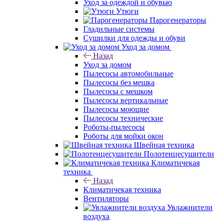
Уход за одеждой и обувью
Утюги
Парогенераторы
Гладильные системы
Сушилки для одежды и обуви
Уход за домом
Назад
Уход за домом
Пылесосы автомобильные
Пылесосы без мешка
Пылесосы с мешком
Пылесосы вертикальные
Пылесосы моющие
Пылесосы технические
Роботы-пылесосы
Роботы для мойки окон
Швейная техника
Полотенцесушители
Климатичекая
техника
Назад
Климатичекая техника
Вентиляторы
Увлажнители
воздуха