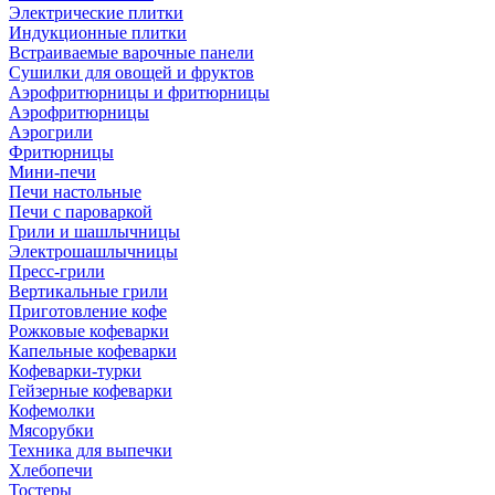
Электрические плитки
Индукционные плитки
Встраиваемые варочные панели
Сушилки для овощей и фруктов
Аэрофритюрницы и фритюрницы
Аэрофритюрницы
Аэрогрили
Фритюрницы
Мини-печи
Печи настольные
Печи с пароваркой
Грили и шашлычницы
Электрошашлычницы
Пресс-грили
Вертикальные грили
Приготовление кофе
Рожковые кофеварки
Капельные кофеварки
Кофеварки-турки
Гейзерные кофеварки
Кофемолки
Мясорубки
Техника для выпечки
Хлебопечи
Тостеры