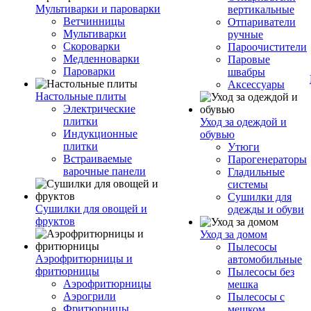
Мультиварки и пароварки
вертикальные
Ветчинницы
Отпариватели
Мультиварки
ручные
Скороварки
Пароочистители
Медленноварки
Паровые
Пароварки
швабры
Аксессуары
Настольные плиты
Электрические
плитки
Уход за одеждой и
Индукционные
обувью
плитки
Утюги
Встраиваемые
Парогенераторы
варочные панели
Гладильные
системы
Сушилки для
Сушилки для овощей и
одежды и обуви
фруктов
Уход за домом
Пылесосы
Аэрофритюрницы и
автомобильные
фритюрницы
Пылесосы без
Аэрофритюрницы
мешка
Аэрогрили
Пылесосы с
Фритюрницы
мешком