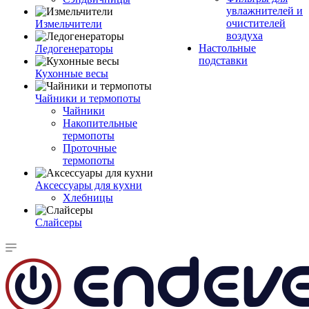
увлажнителей и
очистителей
Измельчители
воздуха
Настольные
Ледогенераторы
подставки
Кухонные весы
Чайники и термопоты
Чайники
Накопительные
термопоты
Проточные
термопоты
Аксессуары для кухни
Хлебницы
Слайсеры