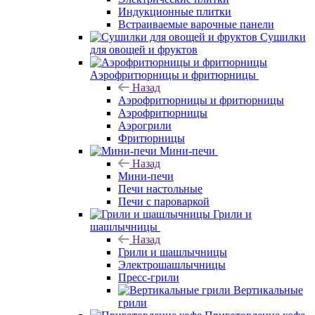
Индукционные плитки
Встраиваемые варочные панели
Сушилки
для овощей и фруктов
Аэрофритюрницы и фритюрницы
Назад
Аэрофритюрницы и фритюрницы
Аэрофритюрницы
Аэрогрили
Фритюрницы
Мини-печи
Назад
Мини-печи
Печи настольные
Печи с пароваркой
Грили и
шашлычницы
Назад
Грили и шашлычницы
Электрошашлычницы
Пресс-грили
Вертикальные
грили