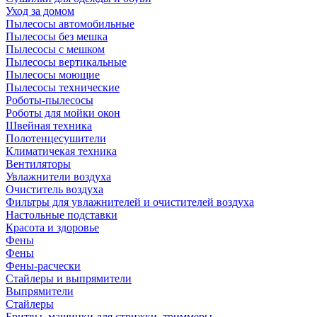
Уход за домом
Пылесосы автомобильные
Пылесосы без мешка
Пылесосы с мешком
Пылесосы вертикальные
Пылесосы моющие
Пылесосы технические
Роботы-пылесосы
Роботы для мойки окон
Швейная техника
Полотенцесушители
Климатичекая техника
Вентиляторы
Увлажнители воздуха
Очиститель воздуха
Фильтры для увлажнителей и очистителей воздуха
Настольные подставки
Красота и здоровье
Фены
Фены
Фены-расчески
Стайлеры и выпрямители
Выпрямители
Стайлеры
Бритвы, машинки для стрижки, триммеры