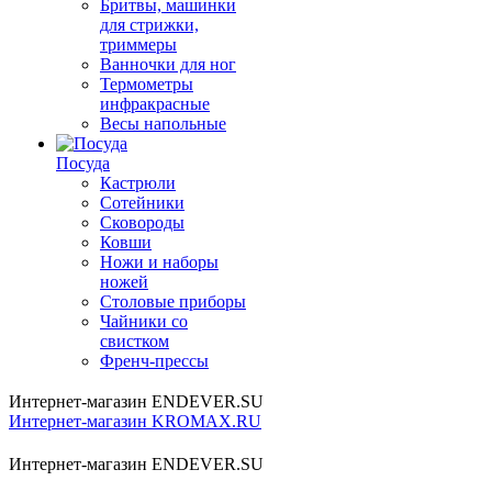
Бритвы, машинки
для стрижки,
триммеры
Ванночки для ног
Термометры
инфракрасные
Весы напольные
Посуда
Кастрюли
Сотейники
Сковороды
Ковши
Ножи и наборы
ножей
Столовые приборы
Чайники со
свистком
Френч-прессы
Интернет-магазин ENDEVER.SU
Интернет-магазин KROMAX.RU
Интернет-магазин ENDEVER.SU