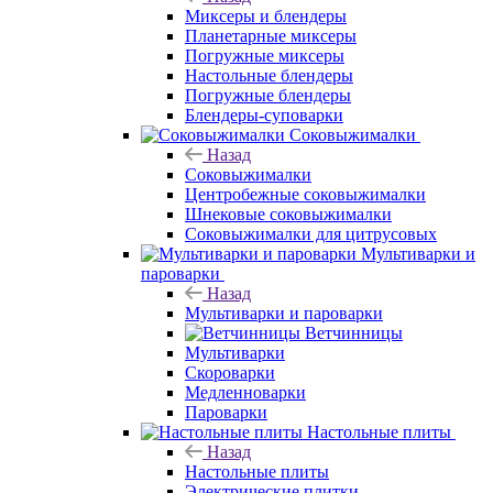
Миксеры и блендеры
Планетарные миксеры
Погружные миксеры
Настольные блендеры
Погружные блендеры
Блендеры-суповарки
Соковыжималки
Назад
Соковыжималки
Центробежные соковыжималки
Шнековые соковыжималки
Соковыжималки для цитрусовых
Мультиварки и
пароварки
Назад
Мультиварки и пароварки
Ветчинницы
Мультиварки
Скороварки
Медленноварки
Пароварки
Настольные плиты
Назад
Настольные плиты
Электрические плитки