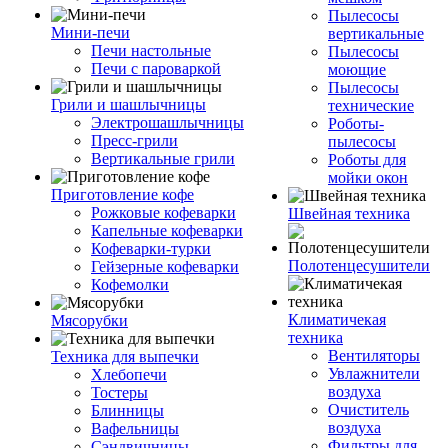
Пылесосы
Мини-печи
вертикальные
Печи настольные
Пылесосы
Печи с пароваркой
моющие
Пылесосы
Грили и шашлычницы
технические
Электрошашлычницы
Роботы-
Пресс-грили
пылесосы
Вертикальные грили
Роботы для
мойки окон
Приготовление кофе
Рожковые кофеварки
Швейная техника
Капельные кофеварки
Кофеварки-турки
Полотенцесушители
Гейзерные кофеварки
Кофемолки
Климатичекая
Мясорубки
техника
Вентиляторы
Техника для выпечки
Увлажнители
Хлебопечи
воздуха
Тостеры
Очиститель
Блинницы
воздуха
Вафельницы
Фильтры для
Сэндвичницы