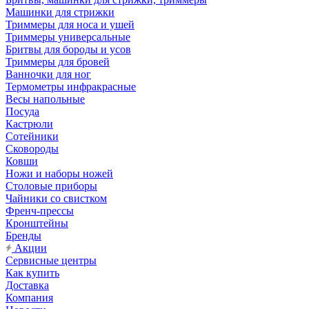
Машинки для стрижки
Триммеры для носа и ушей
Триммеры универсальные
Бритвы для бороды и усов
Триммеры для бровей
Ванночки для ног
Термометры инфракрасные
Весы напольные
Посуда
Кастрюли
Сотейники
Сковороды
Ковши
Ножи и наборы ножей
Столовые приборы
Чайники со свистком
Френч-прессы
Кронштейны
Бренды
Акции
Сервисные центры
Как купить
Доставка
Компания