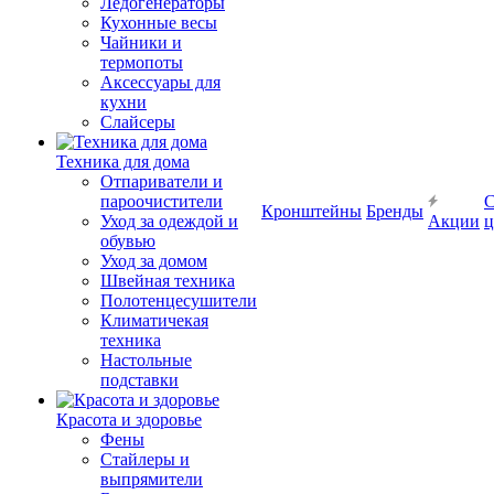
Ледогенераторы
Кухонные весы
Чайники и
термопоты
Аксессуары для
кухни
Слайсеры
Техника для дома
Отпариватели и
пароочистители
С
Кронштейны
Бренды
Уход за одеждой и
Акции
ц
обувью
Уход за домом
Швейная техника
Полотенцесушители
Климатичекая
техника
Настольные
подставки
Красота и здоровье
Фены
Стайлеры и
выпрямители