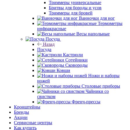
Триммеры универсальные
Бритвы для бороды и усов
Триммеры для бровей
Ванночки для ног
Термометры
инфракрасные
Весы напольные
Посуда
Назад
Посуда
Кастрюли
Сотейники
Сковороды
Ковши
Ножи и наборы
ножей
Столовые приборы
Чайники со
свистком
Френч-прессы
Кронштейны
Бренды
Акции
Сервисные центры
Как купить