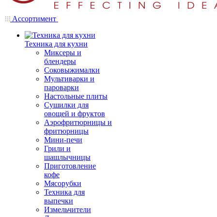
Ассортимент
Техника для кухни
Миксеры и
блендеры
Соковыжималки
Мультиварки и
пароварки
Настольные плиты
Сушилки для
овощей и фруктов
Аэрофритюрницы и
фритюрницы
Мини-печи
Грили и
шашлычницы
Приготовление
кофе
Мясорубки
Техника для
выпечки
Измельчители