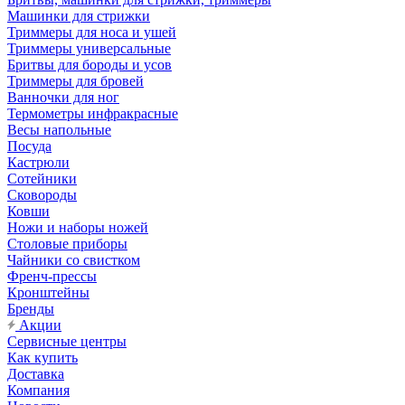
Машинки для стрижки
Триммеры для носа и ушей
Триммеры универсальные
Бритвы для бороды и усов
Триммеры для бровей
Ванночки для ног
Термометры инфракрасные
Весы напольные
Посуда
Кастрюли
Сотейники
Сковороды
Ковши
Ножи и наборы ножей
Столовые приборы
Чайники со свистком
Френч-прессы
Кронштейны
Бренды
Акции
Сервисные центры
Как купить
Доставка
Компания