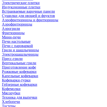
Электрические плитки
Индукционные плитки
Встраиваемые варочные панели
Сушилки для овощей и фруктов
Аэрофритюрницы и фритюрницы
Аэрофритюрницы
Аэрогрили
Фритюрницы
Мини-печи
Печи настольные
Печи с пароваркой
Грили и шашлычницы
Электрошашлычницы
Пресс-грили
Вертикальные грили
Приготовление кофе
Рожковые кофеварки
Капельные кофеварки
Кофеварки-турки
Гейзерные кофеварки
Кофемолки
Мясорубки
Техника для выпечки
Хлебопечи
Тостеры