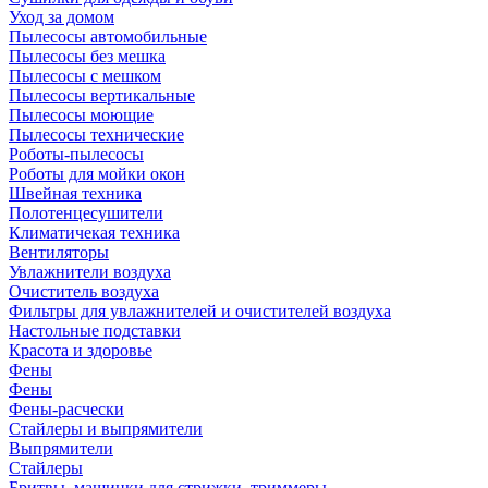
Уход за домом
Пылесосы автомобильные
Пылесосы без мешка
Пылесосы с мешком
Пылесосы вертикальные
Пылесосы моющие
Пылесосы технические
Роботы-пылесосы
Роботы для мойки окон
Швейная техника
Полотенцесушители
Климатичекая техника
Вентиляторы
Увлажнители воздуха
Очиститель воздуха
Фильтры для увлажнителей и очистителей воздуха
Настольные подставки
Красота и здоровье
Фены
Фены
Фены-расчески
Стайлеры и выпрямители
Выпрямители
Стайлеры
Бритвы, машинки для стрижки, триммеры