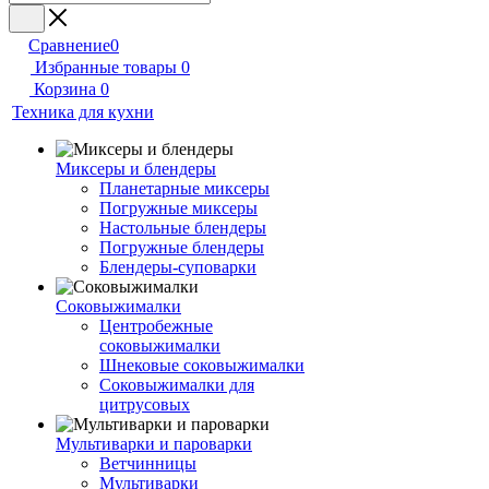
Сравнение
0
Избранные товары
0
Корзина
0
Техника для кухни
Миксеры и блендеры
Планетарные миксеры
Погружные миксеры
Настольные блендеры
Погружные блендеры
Блендеры-суповарки
Соковыжималки
Центробежные
соковыжималки
Шнековые соковыжималки
Соковыжималки для
цитрусовых
Мультиварки и пароварки
Ветчинницы
Мультиварки