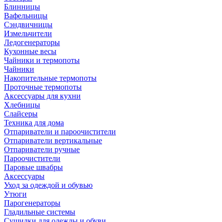
Блинницы
Вафельницы
Сэндвичницы
Измельчители
Ледогенераторы
Кухонные весы
Чайники и термопоты
Чайники
Накопительные термопоты
Проточные термопоты
Аксессуары для кухни
Хлебницы
Слайсеры
Техника для дома
Отпариватели и пароочистители
Отпариватели вертикальные
Отпариватели ручные
Пароочистители
Паровые швабры
Аксессуары
Уход за одеждой и обувью
Утюги
Парогенераторы
Гладильные системы
Сушилки для одежды и обуви