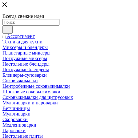
Всегда свежие идеи
Ассортимент
Техника для кухни
Миксеры и блендеры
Планетарные миксеры
Погружные миксеры
Настольные блендеры
Погружные блендеры
Блендеры-суповарки
Соковыжималки
Центробежные соковыжималки
Шнековые соковыжималки
Соковыжималки для цитрусовых
Мультиварки и пароварки
Ветчинницы
Мультиварки
Скороварки
Медленноварки
Пароварки
Настольные плиты