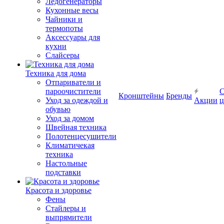
Ледогенераторы
Кухонные весы
Чайники и
термопоты
Аксессуары для
кухни
Слайсеры
Техника для дома
Отпариватели и
пароочистители
С
Кронштейны
Бренды
Уход за одеждой и
Акции
ц
обувью
Уход за домом
Швейная техника
Полотенцесушители
Климатичекая
техника
Настольные
подставки
Красота и здоровье
Фены
Стайлеры и
выпрямители