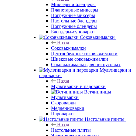
Миксеры и блендеры
Планетарные миксеры
Погружные миксеры
Настольные блендеры
Погружные блендеры
Блендеры-суповарки
Соковыжималки
Назад
Соковыжималки
Центробежные соковыжималки
Шнековые соковыжималки
Соковыжималки для цитрусовых
Мультиварки и
пароварки
Назад
Мультиварки и пароварки
Ветчинницы
Мультиварки
Скороварки
Медленноварки
Пароварки
Настольные плиты
Назад
Настольные плиты
Электрические плитки