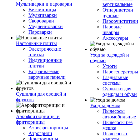
Мультиварки и пароварки
вертикальные
Ветчинницы
Отпариватели
Мультиварки
ручные
Скороварки
Пароочистители
Медленноварки
Паровые
Пароварки
швабры
Аксессуары
Настольные плиты
Электрические
плитки
Уход за одеждой и
Индукционные
обувью
плитки
Утюги
Встраиваемые
Парогенераторы
варочные панели
Гладильные
системы
Сушилки для
Сушилки для овощей и
одежды и обуви
фруктов
Уход за домом
Пылесосы
Аэрофритюрницы и
автомобильные
фритюрницы
Пылесосы без
Аэрофритюрницы
мешка
Аэрогрили
Пылесосы с
Фритюрницы
мешком