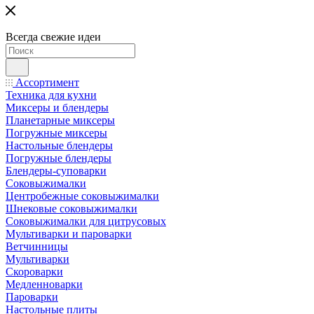
Всегда свежие идеи
Ассортимент
Техника для кухни
Миксеры и блендеры
Планетарные миксеры
Погружные миксеры
Настольные блендеры
Погружные блендеры
Блендеры-суповарки
Соковыжималки
Центробежные соковыжималки
Шнековые соковыжималки
Соковыжималки для цитрусовых
Мультиварки и пароварки
Ветчинницы
Мультиварки
Скороварки
Медленноварки
Пароварки
Настольные плиты