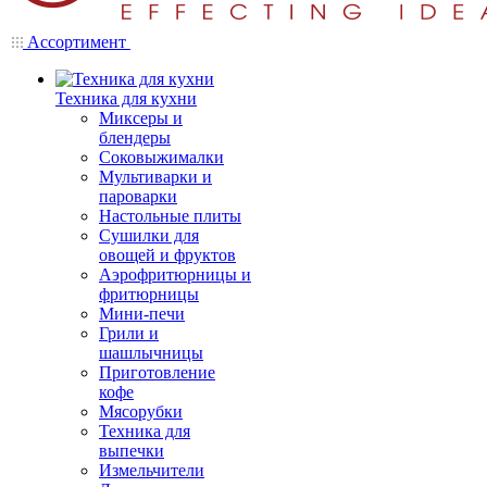
Ассортимент
Техника для кухни
Миксеры и
блендеры
Соковыжималки
Мультиварки и
пароварки
Настольные плиты
Сушилки для
овощей и фруктов
Аэрофритюрницы и
фритюрницы
Мини-печи
Грили и
шашлычницы
Приготовление
кофе
Мясорубки
Техника для
выпечки
Измельчители