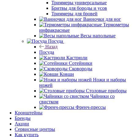
Триммеры универсальные
Бритвы для бороды и усов
Триммеры для бровей
Ванночки для ног
Термометры
инфракрасные
Весы напольные
Посуда
Назад
Посуда
Кастрюли
Сотейники
Сковороды
Ковши
Ножи и наборы
ножей
Столовые приборы
Чайники со
свистком
Френч-прессы
Кронштейны
Бренды
Акции
Сервисные центры
Как купить