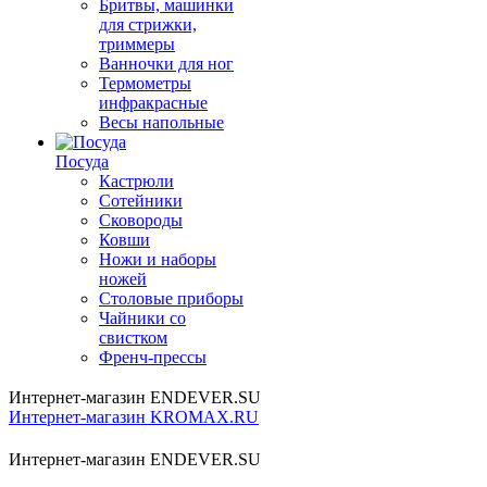
Бритвы, машинки
для стрижки,
триммеры
Ванночки для ног
Термометры
инфракрасные
Весы напольные
Посуда
Кастрюли
Сотейники
Сковороды
Ковши
Ножи и наборы
ножей
Столовые приборы
Чайники со
свистком
Френч-прессы
Интернет-магазин ENDEVER.SU
Интернет-магазин KROMAX.RU
Интернет-магазин ENDEVER.SU