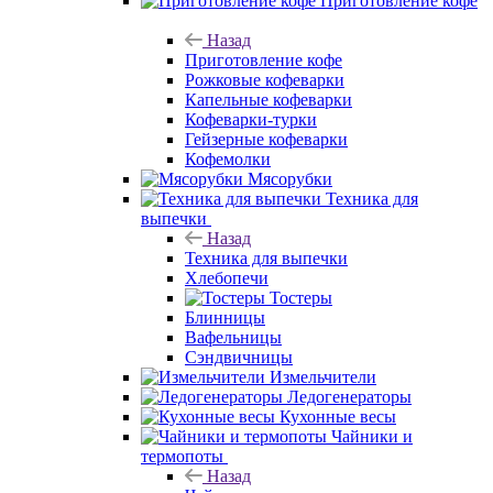
Приготовление кофе
Назад
Приготовление кофе
Рожковые кофеварки
Капельные кофеварки
Кофеварки-турки
Гейзерные кофеварки
Кофемолки
Мясорубки
Техника для
выпечки
Назад
Техника для выпечки
Хлебопечи
Тостеры
Блинницы
Вафельницы
Сэндвичницы
Измельчители
Ледогенераторы
Кухонные весы
Чайники и
термопоты
Назад