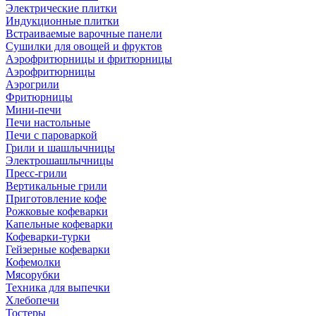
Электрические плитки
Индукционные плитки
Встраиваемые варочные панели
Сушилки для овощей и фруктов
Аэрофритюрницы и фритюрницы
Аэрофритюрницы
Аэрогрили
Фритюрницы
Мини-печи
Печи настольные
Печи с пароваркой
Грили и шашлычницы
Электрошашлычницы
Пресс-грили
Вертикальные грили
Приготовление кофе
Рожковые кофеварки
Капельные кофеварки
Кофеварки-турки
Гейзерные кофеварки
Кофемолки
Мясорубки
Техника для выпечки
Хлебопечи
Тостеры