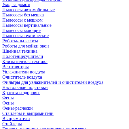
Уход за домом
Пылесосы автомобильные
Пылесосы без мешка
Пылесосы с мешком
Пылесосы вертикальные
Пылесосы моющие
Пылесосы технические
Роботы-пылесосы
Роботы для мойки окон
Швейная техника
Полотенцесушители
Климатичекая техника
Вентиляторы
Увлажнители воздуха
Очиститель воздуха
Фильтры для увлажнителей и очистителей воздуха
Настольные подставки
Красота и здоровье
Фены
Фены
Фены-расчески
Стайлеры и выпрямители
Выпрямители
Стайлеры
Бритвы, машинки для стрижки, триммеры