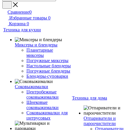
Сравнение
0
Избранные товары
0
Корзина
0
Техника для кухни
Миксеры и блендеры
Планетарные
миксеры
Погружные миксеры
Настольные блендеры
Погружные блендеры
Блендеры-суповарки
Соковыжималки
Центробежные
соковыжималки
Техника для дома
Шнековые
соковыжималки
Соковыжималки для
цитрусовых
Отпариватели и
пароочистители
Отпариватели