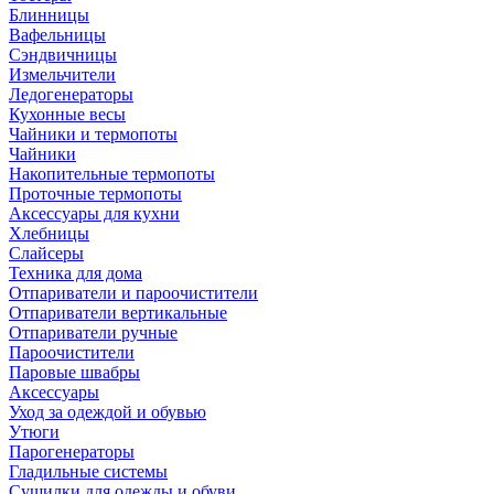
Блинницы
Вафельницы
Сэндвичницы
Измельчители
Ледогенераторы
Кухонные весы
Чайники и термопоты
Чайники
Накопительные термопоты
Проточные термопоты
Аксессуары для кухни
Хлебницы
Слайсеры
Техника для дома
Отпариватели и пароочистители
Отпариватели вертикальные
Отпариватели ручные
Пароочистители
Паровые швабры
Аксессуары
Уход за одеждой и обувью
Утюги
Парогенераторы
Гладильные системы
Сушилки для одежды и обуви