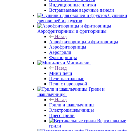
Индукционные плитки
Встраиваемые варочные панели
Сушилки
для овощей и фруктов
Аэрофритюрницы и фритюрницы
Назад
Аэрофритюрницы и фритюрницы
Аэрофритюрницы
Аэрогрили
Фритюрницы
Мини-печи
Назад
Мини-печи
Печи настольные
Печи с пароваркой
Грили и
шашлычницы
Назад
Грили и шашлычницы
Электрошашлычницы
Пресс-грили
Вертикальные
грили