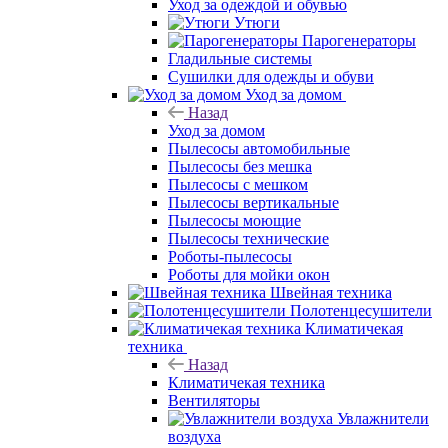
Уход за одеждой и обувью
Утюги
Парогенераторы
Гладильные системы
Сушилки для одежды и обуви
Уход за домом
Назад
Уход за домом
Пылесосы автомобильные
Пылесосы без мешка
Пылесосы с мешком
Пылесосы вертикальные
Пылесосы моющие
Пылесосы технические
Роботы-пылесосы
Роботы для мойки окон
Швейная техника
Полотенцесушители
Климатичекая
техника
Назад
Климатичекая техника
Вентиляторы
Увлажнители
воздуха