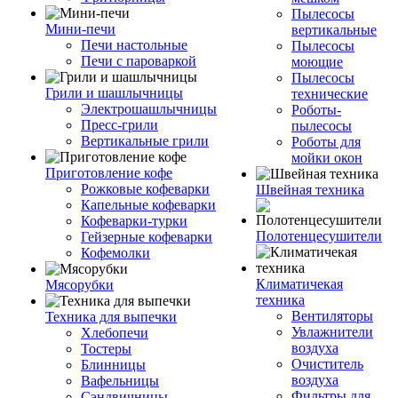
Пылесосы
Мини-печи
вертикальные
Печи настольные
Пылесосы
Печи с пароваркой
моющие
Пылесосы
Грили и шашлычницы
технические
Электрошашлычницы
Роботы-
Пресс-грили
пылесосы
Вертикальные грили
Роботы для
мойки окон
Приготовление кофе
Рожковые кофеварки
Швейная техника
Капельные кофеварки
Кофеварки-турки
Полотенцесушители
Гейзерные кофеварки
Кофемолки
Климатичекая
Мясорубки
техника
Вентиляторы
Техника для выпечки
Увлажнители
Хлебопечи
воздуха
Тостеры
Очиститель
Блинницы
воздуха
Вафельницы
Фильтры для
Сэндвичницы