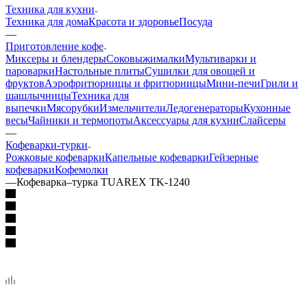
Техника для кухни
Техника для дома
Красота и здоровье
Посуда
—
Приготовление кофе
Миксеры и блендеры
Соковыжималки
Мультиварки и
пароварки
Настольные плиты
Сушилки для овощей и
фруктов
Аэрофритюрницы и фритюрницы
Мини-печи
Грили и
шашлычницы
Техника для
выпечки
Мясорубки
Измельчители
Ледогенераторы
Кухонные
весы
Чайники и термопоты
Аксессуары для кухни
Слайсеры
—
Кофеварки-турки
Рожковые кофеварки
Капельные кофеварки
Гейзерные
кофеварки
Кофемолки
—
Кофеварка–турка TUAREX TK-1240