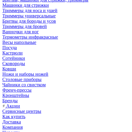
Машинки для стрижки
Триммеры для носа и ушей
Триммеры универсальные
Бритвы для бороды и усов
Триммеры для бровей
Ванночки для ног
Термометры инфракрасные
Весы напольные
Посуда
Кастрюли
Сотейники
Сковороды
Ковши
Ножи и наборы ножей
Столовые приборы
Чайники со свистком
Френч-прессы
Кронштейны
Бренды
Акции
Сервисные центры
Как купить
Доставка
Компания