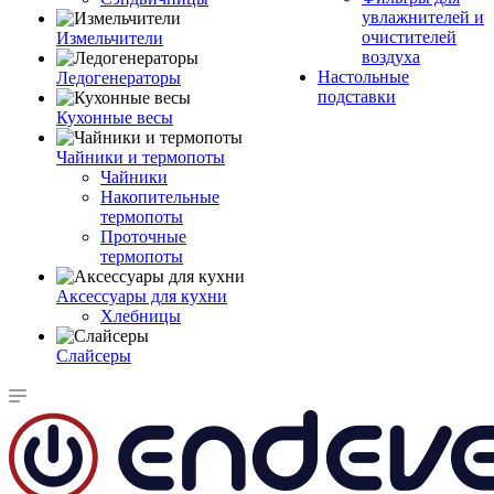
увлажнителей и
очистителей
Измельчители
воздуха
Настольные
Ледогенераторы
подставки
Кухонные весы
Чайники и термопоты
Чайники
Накопительные
термопоты
Проточные
термопоты
Аксессуары для кухни
Хлебницы
Слайсеры