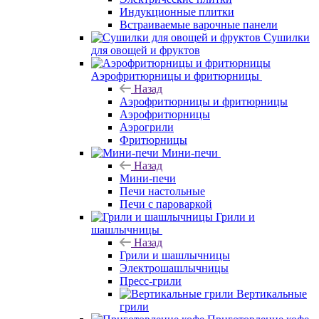
Индукционные плитки
Встраиваемые варочные панели
Сушилки
для овощей и фруктов
Аэрофритюрницы и фритюрницы
Назад
Аэрофритюрницы и фритюрницы
Аэрофритюрницы
Аэрогрили
Фритюрницы
Мини-печи
Назад
Мини-печи
Печи настольные
Печи с пароваркой
Грили и
шашлычницы
Назад
Грили и шашлычницы
Электрошашлычницы
Пресс-грили
Вертикальные
грили