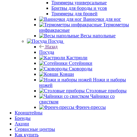
Триммеры универсальные
Бритвы для бороды и усов
Триммеры для бровей
Ванночки для ног
Термометры
инфракрасные
Весы напольные
Посуда
Назад
Посуда
Кастрюли
Сотейники
Сковороды
Ковши
Ножи и наборы
ножей
Столовые приборы
Чайники со
свистком
Френч-прессы
Кронштейны
Бренды
Акции
Сервисные центры
Как купить