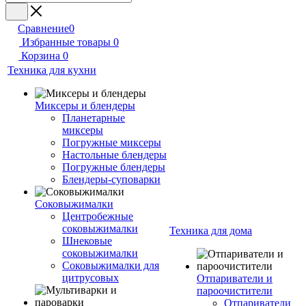
Сравнение
0
Избранные товары
0
Корзина
0
Техника для кухни
Миксеры и блендеры
Планетарные
миксеры
Погружные миксеры
Настольные блендеры
Погружные блендеры
Блендеры-суповарки
Соковыжималки
Центробежные
соковыжималки
Техника для дома
Шнековые
соковыжималки
Соковыжималки для
цитрусовых
Отпариватели и
пароочистители
Отпариватели