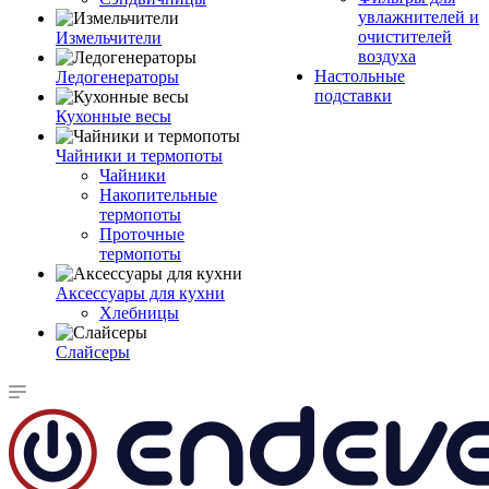
увлажнителей и
очистителей
Измельчители
воздуха
Настольные
Ледогенераторы
подставки
Кухонные весы
Чайники и термопоты
Чайники
Накопительные
термопоты
Проточные
термопоты
Аксессуары для кухни
Хлебницы
Слайсеры