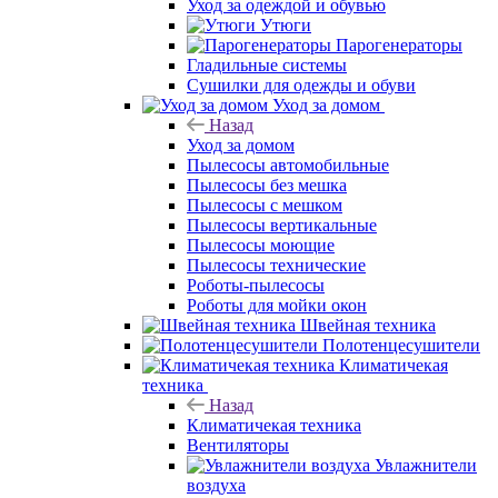
Уход за одеждой и обувью
Утюги
Парогенераторы
Гладильные системы
Сушилки для одежды и обуви
Уход за домом
Назад
Уход за домом
Пылесосы автомобильные
Пылесосы без мешка
Пылесосы с мешком
Пылесосы вертикальные
Пылесосы моющие
Пылесосы технические
Роботы-пылесосы
Роботы для мойки окон
Швейная техника
Полотенцесушители
Климатичекая
техника
Назад
Климатичекая техника
Вентиляторы
Увлажнители
воздуха