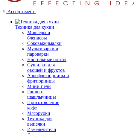
Ассортимент
Техника для кухни
Миксеры и
блендеры
Соковыжималки
Мультиварки и
пароварки
Настольные плиты
Сушилки для
овощей и фруктов
Аэрофритюрницы и
фритюрницы
Мини-печи
Грили и
шашлычницы
Приготовление
кофе
Мясорубки
Техника для
выпечки
Измельчители