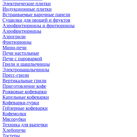
Электрические плитки
Индукционные плитки
Встраиваемые варочные панели
Сушилки для овощей и фруктов
Аэрофритюрницы и фритюрницы
Аэрофритюрницы
Аэрогрили
Фритюрницы
Мини-печи
Печи настольные
Печи с пароваркой
Грили и шашлычницы
Электрошашлычницы
Пресс-грили
Вертикальные грили
Приготовление кофе
Рожковые кофеварки
Капельные кофеварки
Кофеварки-турки
Гейзерные кофеварки
Кофемолки
Мясорубки
Техника для выпечки
Хлебопечи
Тостеры