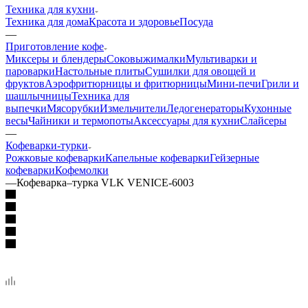
Техника для кухни
Техника для дома
Красота и здоровье
Посуда
—
Приготовление кофе
Миксеры и блендеры
Соковыжималки
Мультиварки и
пароварки
Настольные плиты
Сушилки для овощей и
фруктов
Аэрофритюрницы и фритюрницы
Мини-печи
Грили и
шашлычницы
Техника для
выпечки
Мясорубки
Измельчители
Ледогенераторы
Кухонные
весы
Чайники и термопоты
Аксессуары для кухни
Слайсеры
—
Кофеварки-турки
Рожковые кофеварки
Капельные кофеварки
Гейзерные
кофеварки
Кофемолки
—
Кофеварка–турка VLK VENICE-6003