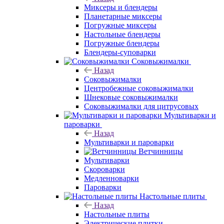
Миксеры и блендеры
Планетарные миксеры
Погружные миксеры
Настольные блендеры
Погружные блендеры
Блендеры-суповарки
Соковыжималки
Назад
Соковыжималки
Центробежные соковыжималки
Шнековые соковыжималки
Соковыжималки для цитрусовых
Мультиварки и
пароварки
Назад
Мультиварки и пароварки
Ветчинницы
Мультиварки
Скороварки
Медленноварки
Пароварки
Настольные плиты
Назад
Настольные плиты
Электрические плитки