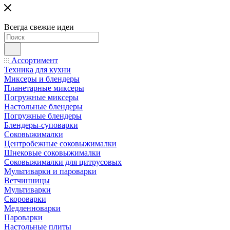
Всегда свежие идеи
Ассортимент
Техника для кухни
Миксеры и блендеры
Планетарные миксеры
Погружные миксеры
Настольные блендеры
Погружные блендеры
Блендеры-суповарки
Соковыжималки
Центробежные соковыжималки
Шнековые соковыжималки
Соковыжималки для цитрусовых
Мультиварки и пароварки
Ветчинницы
Мультиварки
Скороварки
Медленноварки
Пароварки
Настольные плиты