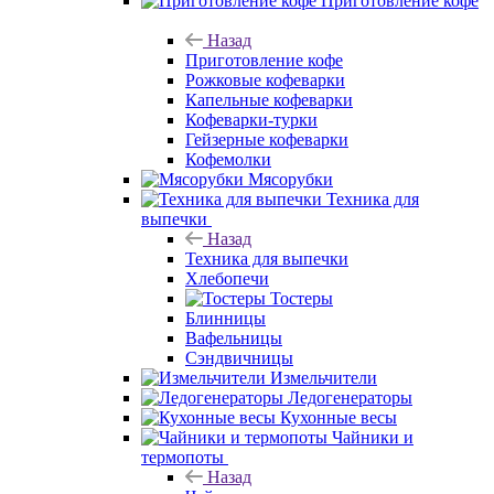
Приготовление кофе
Назад
Приготовление кофе
Рожковые кофеварки
Капельные кофеварки
Кофеварки-турки
Гейзерные кофеварки
Кофемолки
Мясорубки
Техника для
выпечки
Назад
Техника для выпечки
Хлебопечи
Тостеры
Блинницы
Вафельницы
Сэндвичницы
Измельчители
Ледогенераторы
Кухонные весы
Чайники и
термопоты
Назад