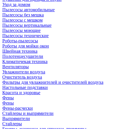
Уход за домом
Пылесосы автомобильные
Пылесосы без мешка
Пылесосы с мешком
Пылесосы вертикальные
Пылесосы моющие
Пылесосы технические
Роботы-пылесосы
Роботы для мойки окон
Швейная техника
Полотенцесушители
Климатичекая техника
Вентиляторы
Увлажнители воздуха
Очиститель воздуха
Фильтры для увлажнителей и очистителей воздуха
Настольные подставки
Красота и здоровье
Фены
Фены
Фены-расчески
Стайлеры и выпрямители
Выпрямители
Стайлеры
Бритвы, машинки для стрижки, триммеры