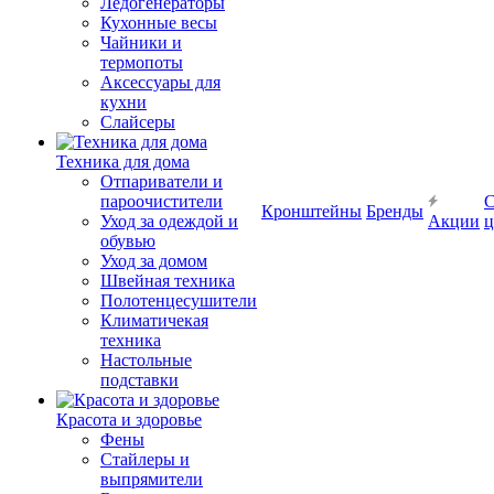
Ледогенераторы
Кухонные весы
Чайники и
термопоты
Аксессуары для
кухни
Слайсеры
Техника для дома
Отпариватели и
пароочистители
С
Кронштейны
Бренды
Уход за одеждой и
Акции
ц
обувью
Уход за домом
Швейная техника
Полотенцесушители
Климатичекая
техника
Настольные
подставки
Красота и здоровье
Фены
Стайлеры и
выпрямители