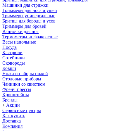
Машинки для стрижки
Триммеры для носа и ушей
Триммеры универсальные
Бритвы для бороды и усов
Триммеры для бровей
Ванночки для ног
Термометры инфракрасные
Весы напольные
Посуда
Кастрюли
Сотейники
Сковороды
Ковши
Ножи и наборы ножей
Столовые приборы
Чайники со свистком
Френч-прессы
Кронштейны
Бренды
Акции
Сервисные центры
Как купить
Доставка
Компания