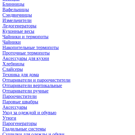
Блинницы
Вафельницы
Сэндвичницы
Измельчители
Ледогенераторы
Кухонные весы
Чайники и термопоты
Чайники
Накопительные термопоты
Проточные термопоты
Аксессуары для кухни
Хлебницы
Слайсеры
Техника для дома
Отпариватели и пароочистители
Отпариватели вертикальные
Отпариватели ручные
Пароочистители
Паровые швабры
Аксессуары
Уход за одеждой и обувью
Утюги
Парогенераторы
Гладильные системы
Сушилки для одежды и обуви