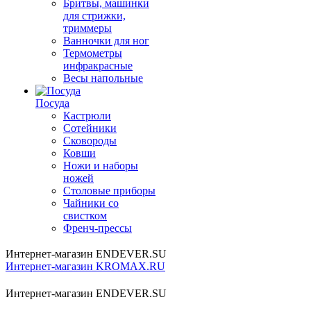
Бритвы, машинки
для стрижки,
триммеры
Ванночки для ног
Термометры
инфракрасные
Весы напольные
Посуда
Кастрюли
Сотейники
Сковороды
Ковши
Ножи и наборы
ножей
Столовые приборы
Чайники со
свистком
Френч-прессы
Интернет-магазин ENDEVER.SU
Интернет-магазин KROMAX.RU
Интернет-магазин ENDEVER.SU