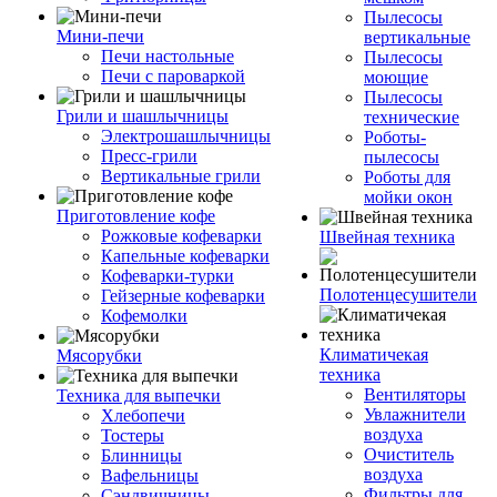
Пылесосы
Мини-печи
вертикальные
Печи настольные
Пылесосы
Печи с пароваркой
моющие
Пылесосы
Грили и шашлычницы
технические
Электрошашлычницы
Роботы-
Пресс-грили
пылесосы
Вертикальные грили
Роботы для
мойки окон
Приготовление кофе
Рожковые кофеварки
Швейная техника
Капельные кофеварки
Кофеварки-турки
Полотенцесушители
Гейзерные кофеварки
Кофемолки
Климатичекая
Мясорубки
техника
Вентиляторы
Техника для выпечки
Увлажнители
Хлебопечи
воздуха
Тостеры
Очиститель
Блинницы
воздуха
Вафельницы
Фильтры для
Сэндвичницы