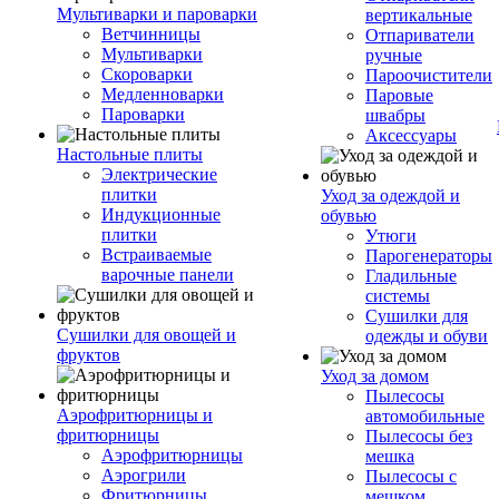
Мультиварки и пароварки
вертикальные
Ветчинницы
Отпариватели
Мультиварки
ручные
Скороварки
Пароочистители
Медленноварки
Паровые
Пароварки
швабры
Аксессуары
Настольные плиты
Электрические
плитки
Уход за одеждой и
Индукционные
обувью
плитки
Утюги
Встраиваемые
Парогенераторы
варочные панели
Гладильные
системы
Сушилки для
Сушилки для овощей и
одежды и обуви
фруктов
Уход за домом
Пылесосы
Аэрофритюрницы и
автомобильные
фритюрницы
Пылесосы без
Аэрофритюрницы
мешка
Аэрогрили
Пылесосы с
Фритюрницы
мешком