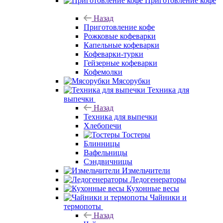
Приготовление кофе
Назад
Приготовление кофе
Рожковые кофеварки
Капельные кофеварки
Кофеварки-турки
Гейзерные кофеварки
Кофемолки
Мясорубки
Техника для
выпечки
Назад
Техника для выпечки
Хлебопечи
Тостеры
Блинницы
Вафельницы
Сэндвичницы
Измельчители
Ледогенераторы
Кухонные весы
Чайники и
термопоты
Назад