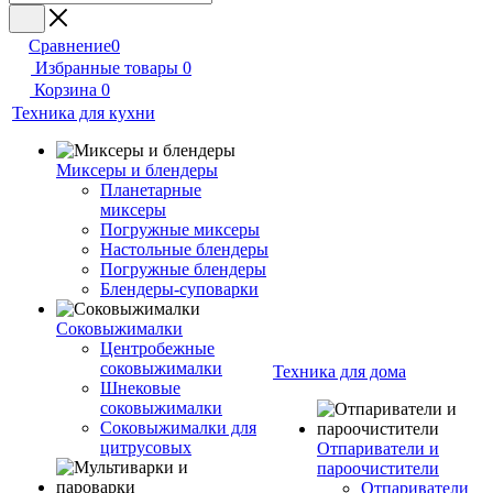
Сравнение
0
Избранные товары
0
Корзина
0
Техника для кухни
Миксеры и блендеры
Планетарные
миксеры
Погружные миксеры
Настольные блендеры
Погружные блендеры
Блендеры-суповарки
Соковыжималки
Центробежные
соковыжималки
Техника для дома
Шнековые
соковыжималки
Соковыжималки для
цитрусовых
Отпариватели и
пароочистители
Отпариватели