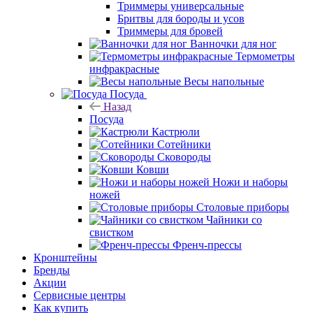
Триммеры универсальные
Бритвы для бороды и усов
Триммеры для бровей
Ванночки для ног
Термометры
инфракрасные
Весы напольные
Посуда
Назад
Посуда
Кастрюли
Сотейники
Сковороды
Ковши
Ножи и наборы
ножей
Столовые приборы
Чайники со
свистком
Френч-прессы
Кронштейны
Бренды
Акции
Сервисные центры
Как купить