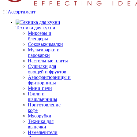
Ассортимент
Техника для кухни
Миксеры и
блендеры
Соковыжималки
Мультиварки и
пароварки
Настольные плиты
Сушилки для
овощей и фруктов
Аэрофритюрницы и
фритюрницы
Мини-печи
Грили и
шашлычницы
Приготовление
кофе
Мясорубки
Техника для
выпечки
Измельчители