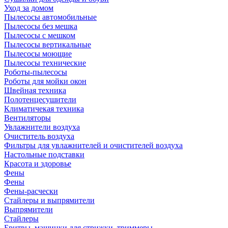
Уход за домом
Пылесосы автомобильные
Пылесосы без мешка
Пылесосы с мешком
Пылесосы вертикальные
Пылесосы моющие
Пылесосы технические
Роботы-пылесосы
Роботы для мойки окон
Швейная техника
Полотенцесушители
Климатичекая техника
Вентиляторы
Увлажнители воздуха
Очиститель воздуха
Фильтры для увлажнителей и очистителей воздуха
Настольные подставки
Красота и здоровье
Фены
Фены
Фены-расчески
Стайлеры и выпрямители
Выпрямители
Стайлеры
Бритвы, машинки для стрижки, триммеры