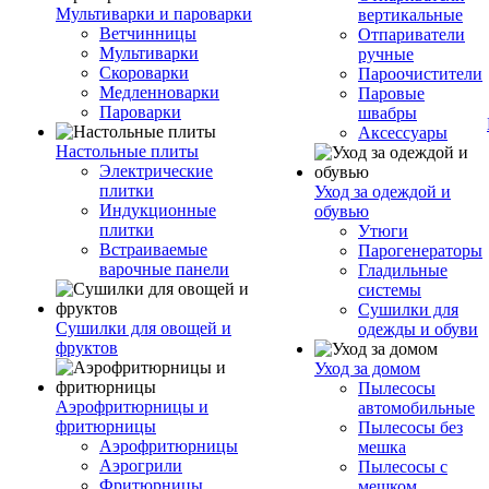
Мультиварки и пароварки
вертикальные
Ветчинницы
Отпариватели
Мультиварки
ручные
Скороварки
Пароочистители
Медленноварки
Паровые
Пароварки
швабры
Аксессуары
Настольные плиты
Электрические
плитки
Уход за одеждой и
Индукционные
обувью
плитки
Утюги
Встраиваемые
Парогенераторы
варочные панели
Гладильные
системы
Сушилки для
Сушилки для овощей и
одежды и обуви
фруктов
Уход за домом
Пылесосы
Аэрофритюрницы и
автомобильные
фритюрницы
Пылесосы без
Аэрофритюрницы
мешка
Аэрогрили
Пылесосы с
Фритюрницы
мешком