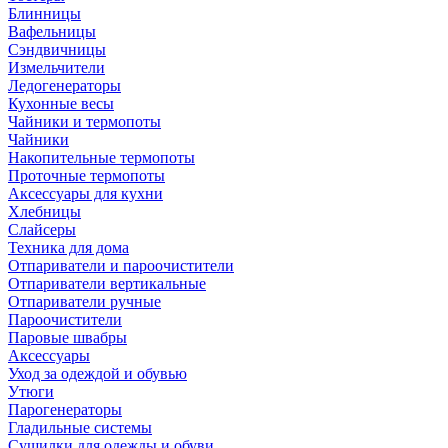
Блинницы
Вафельницы
Сэндвичницы
Измельчители
Ледогенераторы
Кухонные весы
Чайники и термопоты
Чайники
Накопительные термопоты
Проточные термопоты
Аксессуары для кухни
Хлебницы
Слайсеры
Техника для дома
Отпариватели и пароочистители
Отпариватели вертикальные
Отпариватели ручные
Пароочистители
Паровые швабры
Аксессуары
Уход за одеждой и обувью
Утюги
Парогенераторы
Гладильные системы
Сушилки для одежды и обуви