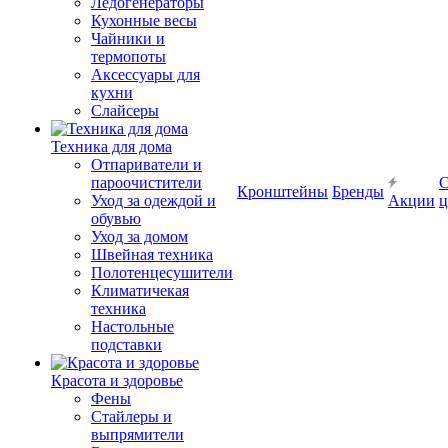
Ледогенераторы
Кухонные весы
Чайники и
термопоты
Аксессуары для
кухни
Слайсеры
Техника для дома
Отпариватели и
пароочистители
С
Кронштейны
Бренды
Уход за одеждой и
Акции
ц
обувью
Уход за домом
Швейная техника
Полотенцесушители
Климатичекая
техника
Настольные
подставки
Красота и здоровье
Фены
Стайлеры и
выпрямители