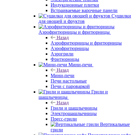
Индукционные плитки
Встраиваемые варочные панели
Сушилки
для овощей и фруктов
Аэрофритюрницы и фритюрницы
Назад
Аэрофритюрницы и фритюрницы
Аэрофритюрницы
Аэрогрили
Фритюрницы
Мини-печи
Назад
Мини-печи
Печи настольные
Печи с пароваркой
Грили и
шашлычницы
Назад
Грили и шашлычницы
Электрошашлычницы
Пресс-грили
Вертикальные
грили