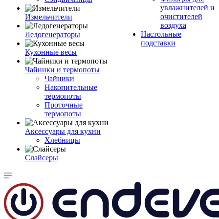
увлажнителей и
очистителей
Измельчители
воздуха
Настольные
Ледогенераторы
подставки
Кухонные весы
Чайники и термопоты
Чайники
Накопительные
термопоты
Проточные
термопоты
Аксессуары для кухни
Хлебницы
Слайсеры