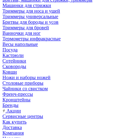
Машинки для стрижки
Триммеры для носа и ушей
Триммеры универсальные
Бритвы для бороды и усов
Триммеры для бровей
Ванночки для ног
Термометры инфракрасные
Весы напольные
Посуда
Кастрюли
Сотейники
Сковороды
Ковши
Ножи и наборы ножей
Столовые приборы
Чайники со свистком
Френч-прессы
Кронштейны
Бренды
Акции
Сервисные центры
Как купить
Доставка
Компания