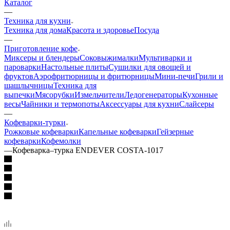
Каталог
—
Техника для кухни
Техника для дома
Красота и здоровье
Посуда
—
Приготовление кофе
Миксеры и блендеры
Соковыжималки
Мультиварки и
пароварки
Настольные плиты
Сушилки для овощей и
фруктов
Аэрофритюрницы и фритюрницы
Мини-печи
Грили и
шашлычницы
Техника для
выпечки
Мясорубки
Измельчители
Ледогенераторы
Кухонные
весы
Чайники и термопоты
Аксессуары для кухни
Слайсеры
—
Кофеварки-турки
Рожковые кофеварки
Капельные кофеварки
Гейзерные
кофеварки
Кофемолки
—
Кофеварка–турка ENDEVER COSTA-1017