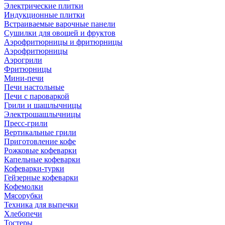
Электрические плитки
Индукционные плитки
Встраиваемые варочные панели
Сушилки для овощей и фруктов
Аэрофритюрницы и фритюрницы
Аэрофритюрницы
Аэрогрили
Фритюрницы
Мини-печи
Печи настольные
Печи с пароваркой
Грили и шашлычницы
Электрошашлычницы
Пресс-грили
Вертикальные грили
Приготовление кофе
Рожковые кофеварки
Капельные кофеварки
Кофеварки-турки
Гейзерные кофеварки
Кофемолки
Мясорубки
Техника для выпечки
Хлебопечи
Тостеры