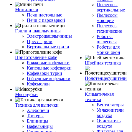
Пылесосы
Мини-печи
вертикальные
Печи настольные
Пылесосы
Печи с пароваркой
моющие
Пылесосы
Грили и шашлычницы
технические
Электрошашлычницы
Роботы-
Пресс-грили
пылесосы
Вертикальные грили
Роботы для
мойки окон
Приготовление кофе
Рожковые кофеварки
Швейная техника
Капельные кофеварки
Кофеварки-турки
Полотенцесушители
Гейзерные кофеварки
Кофемолки
Климатичекая
Мясорубки
техника
Вентиляторы
Техника для выпечки
Увлажнители
Хлебопечи
воздуха
Тостеры
Очиститель
Блинницы
воздуха
Вафельницы
Фильтры для
Сэндвичницы