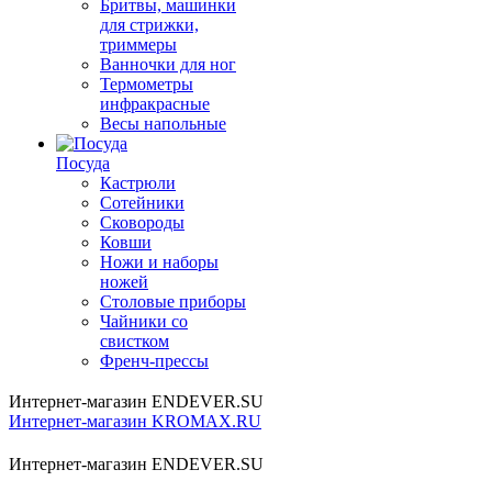
Бритвы, машинки
для стрижки,
триммеры
Ванночки для ног
Термометры
инфракрасные
Весы напольные
Посуда
Кастрюли
Сотейники
Сковороды
Ковши
Ножи и наборы
ножей
Столовые приборы
Чайники со
свистком
Френч-прессы
Интернет-магазин ENDEVER.SU
Интернет-магазин KROMAX.RU
Интернет-магазин ENDEVER.SU