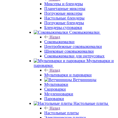
Миксеры и блендеры
Планетарные миксеры
Погружные миксеры
Настольные блендеры
Погружные блендеры
Блендеры-суповарки
Соковыжималки
Назад
Соковыжималки
Центробежные соковыжималки
Шнековые соковыжималки
Соковыжималки для цитрусовых
Мультиварки и
пароварки
Назад
Мультиварки и пароварки
Ветчинницы
Мультиварки
Скороварки
Медленноварки
Пароварки
Настольные плиты
Назад
Настольные плиты
Электрические плитки