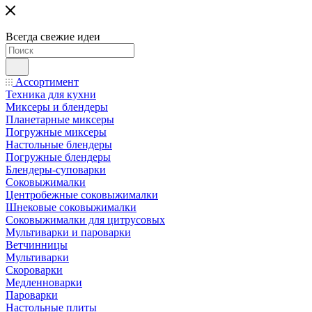
Всегда свежие идеи
Ассортимент
Техника для кухни
Миксеры и блендеры
Планетарные миксеры
Погружные миксеры
Настольные блендеры
Погружные блендеры
Блендеры-суповарки
Соковыжималки
Центробежные соковыжималки
Шнековые соковыжималки
Соковыжималки для цитрусовых
Мультиварки и пароварки
Ветчинницы
Мультиварки
Скороварки
Медленноварки
Пароварки
Настольные плиты