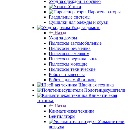
Уход за одеждой и обувью
Утюги
Парогенераторы
Гладильные системы
Сушилки для одежды и обуви
Уход за домом
Назад
Уход за домом
Пылесосы автомобильные
Пылесосы без мешка
Пылесосы с мешком
Пылесосы вертикальные
Пылесосы моющие
Пылесосы технические
Роботы-пылесосы
Роботы для мойки окон
Швейная техника
Полотенцесушители
Климатичекая
техника
Назад
Климатичекая техника
Вентиляторы
Увлажнители
воздуха