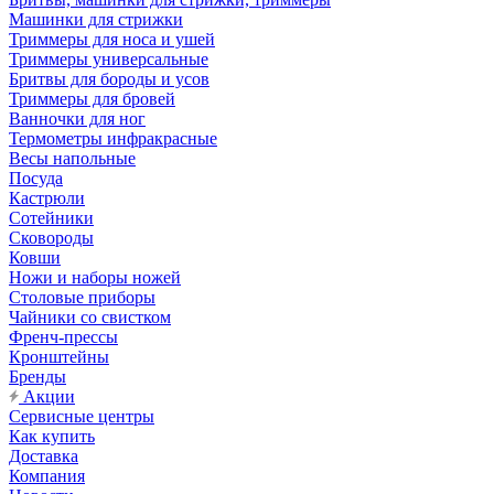
Машинки для стрижки
Триммеры для носа и ушей
Триммеры универсальные
Бритвы для бороды и усов
Триммеры для бровей
Ванночки для ног
Термометры инфракрасные
Весы напольные
Посуда
Кастрюли
Сотейники
Сковороды
Ковши
Ножи и наборы ножей
Столовые приборы
Чайники со свистком
Френч-прессы
Кронштейны
Бренды
Акции
Сервисные центры
Как купить
Доставка
Компания