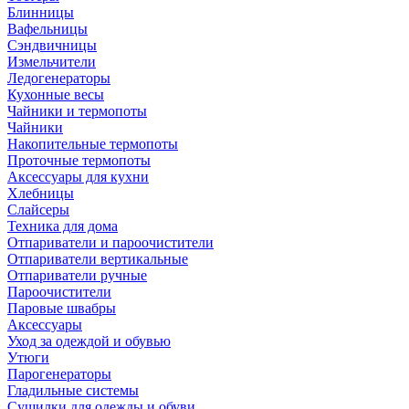
Блинницы
Вафельницы
Сэндвичницы
Измельчители
Ледогенераторы
Кухонные весы
Чайники и термопоты
Чайники
Накопительные термопоты
Проточные термопоты
Аксессуары для кухни
Хлебницы
Слайсеры
Техника для дома
Отпариватели и пароочистители
Отпариватели вертикальные
Отпариватели ручные
Пароочистители
Паровые швабры
Аксессуары
Уход за одеждой и обувью
Утюги
Парогенераторы
Гладильные системы
Сушилки для одежды и обуви