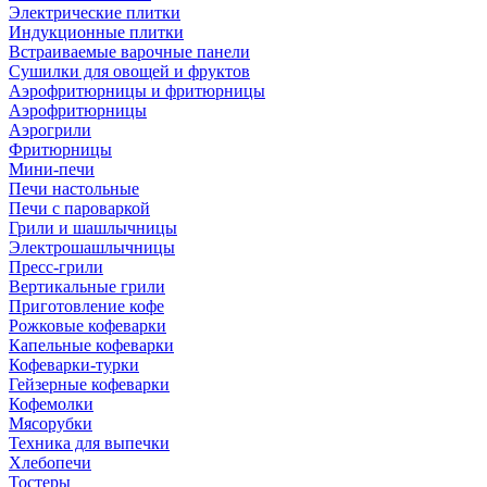
Электрические плитки
Индукционные плитки
Встраиваемые варочные панели
Сушилки для овощей и фруктов
Аэрофритюрницы и фритюрницы
Аэрофритюрницы
Аэрогрили
Фритюрницы
Мини-печи
Печи настольные
Печи с пароваркой
Грили и шашлычницы
Электрошашлычницы
Пресс-грили
Вертикальные грили
Приготовление кофе
Рожковые кофеварки
Капельные кофеварки
Кофеварки-турки
Гейзерные кофеварки
Кофемолки
Мясорубки
Техника для выпечки
Хлебопечи
Тостеры