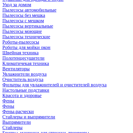
Уход за домом
Пылесосы автомобильные
Пылесосы без мешка
Пылесосы с мешком
Пылесосы вертикальные
Пылесосы моющие
Пылесосы технические
Роботы-пылесосы
Роботы для мойки окон
Швейная техника
Полотенцесушители
Климатичекая техника
Вентиляторы
Увлажнители воздуха
Очиститель воздуха
Фильтры для увлажнителей и очистителей воздуха
Настольные подставки
Красота и здоровье
Фены
Фены
Фены-расчески
Стайлеры и выпрямители
Выпрямители
Стайлеры
Бритвы, машинки для стрижки, триммеры