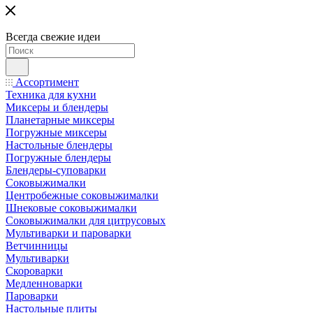
Всегда свежие идеи
Ассортимент
Техника для кухни
Миксеры и блендеры
Планетарные миксеры
Погружные миксеры
Настольные блендеры
Погружные блендеры
Блендеры-суповарки
Соковыжималки
Центробежные соковыжималки
Шнековые соковыжималки
Соковыжималки для цитрусовых
Мультиварки и пароварки
Ветчинницы
Мультиварки
Скороварки
Медленноварки
Пароварки
Настольные плиты