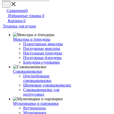
Сравнение
0
Избранные товары
0
Корзина
0
Техника для кухни
Миксеры и блендеры
Планетарные миксеры
Погружные миксеры
Настольные блендеры
Погружные блендеры
Блендеры-суповарки
Соковыжималки
Центробежные
соковыжималки
Шнековые соковыжималки
Соковыжималки для
цитрусовых
Мультиварки и пароварки
Ветчинницы
Мультиварки