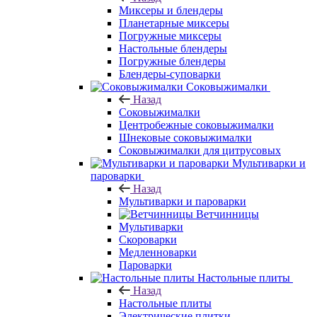
Миксеры и блендеры
Планетарные миксеры
Погружные миксеры
Настольные блендеры
Погружные блендеры
Блендеры-суповарки
Соковыжималки
Назад
Соковыжималки
Центробежные соковыжималки
Шнековые соковыжималки
Соковыжималки для цитрусовых
Мультиварки и
пароварки
Назад
Мультиварки и пароварки
Ветчинницы
Мультиварки
Скороварки
Медленноварки
Пароварки
Настольные плиты
Назад
Настольные плиты
Электрические плитки