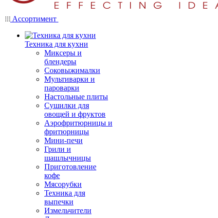
Ассортимент
Техника для кухни
Миксеры и
блендеры
Соковыжималки
Мультиварки и
пароварки
Настольные плиты
Сушилки для
овощей и фруктов
Аэрофритюрницы и
фритюрницы
Мини-печи
Грили и
шашлычницы
Приготовление
кофе
Мясорубки
Техника для
выпечки
Измельчители