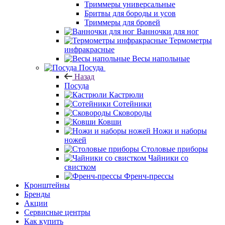
Триммеры универсальные
Бритвы для бороды и усов
Триммеры для бровей
Ванночки для ног
Термометры
инфракрасные
Весы напольные
Посуда
Назад
Посуда
Кастрюли
Сотейники
Сковороды
Ковши
Ножи и наборы
ножей
Столовые приборы
Чайники со
свистком
Френч-прессы
Кронштейны
Бренды
Акции
Сервисные центры
Как купить