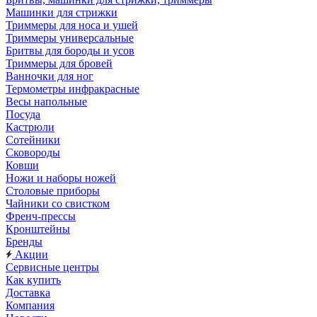
Машинки для стрижки
Триммеры для носа и ушей
Триммеры универсальные
Бритвы для бороды и усов
Триммеры для бровей
Ванночки для ног
Термометры инфракрасные
Весы напольные
Посуда
Кастрюли
Сотейники
Сковороды
Ковши
Ножи и наборы ножей
Столовые приборы
Чайники со свистком
Френч-прессы
Кронштейны
Бренды
Акции
Сервисные центры
Как купить
Доставка
Компания