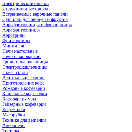
Электрические плитки
Индукционные плитки
Встраиваемые варочные панели
Сушилки для овощей и фруктов
Аэрофритюрницы и фритюрницы
Аэрофритюрницы
Аэрогрили
Фритюрницы
Мини-печи
Печи настольные
Печи с пароваркой
Грили и шашлычницы
Электрошашлычницы
Пресс-грили
Вертикальные грили
Приготовление кофе
Рожковые кофеварки
Капельные кофеварки
Кофеварки-турки
Гейзерные кофеварки
Кофемолки
Мясорубки
Техника для выпечки
Хлебопечи
Тостеры