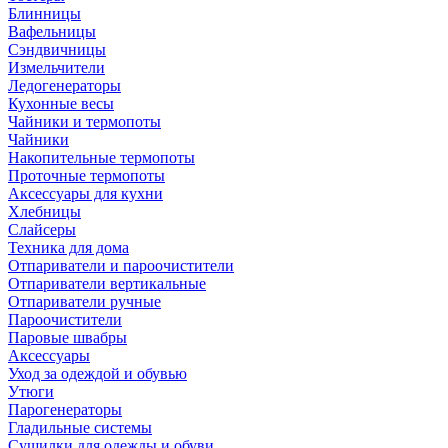
Блинницы
Вафельницы
Сэндвичницы
Измельчители
Ледогенераторы
Кухонные весы
Чайники и термопоты
Чайники
Накопительные термопоты
Проточные термопоты
Аксессуары для кухни
Хлебницы
Слайсеры
Техника для дома
Отпариватели и пароочистители
Отпариватели вертикальные
Отпариватели ручные
Пароочистители
Паровые швабры
Аксессуары
Уход за одеждой и обувью
Утюги
Парогенераторы
Гладильные системы
Сушилки для одежды и обуви