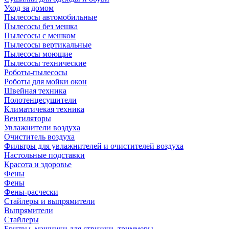
Уход за домом
Пылесосы автомобильные
Пылесосы без мешка
Пылесосы с мешком
Пылесосы вертикальные
Пылесосы моющие
Пылесосы технические
Роботы-пылесосы
Роботы для мойки окон
Швейная техника
Полотенцесушители
Климатичекая техника
Вентиляторы
Увлажнители воздуха
Очиститель воздуха
Фильтры для увлажнителей и очистителей воздуха
Настольные подставки
Красота и здоровье
Фены
Фены
Фены-расчески
Стайлеры и выпрямители
Выпрямители
Стайлеры
Бритвы, машинки для стрижки, триммеры