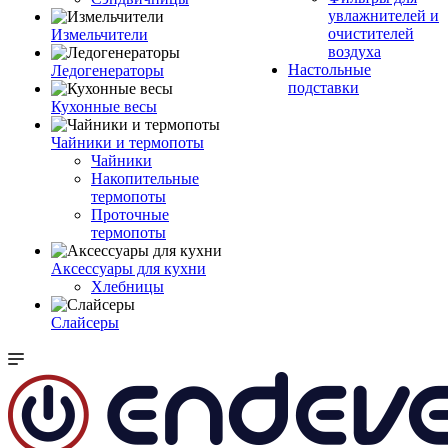
увлажнителей и
очистителей
Измельчители
воздуха
Настольные
Ледогенераторы
подставки
Кухонные весы
Чайники и термопоты
Чайники
Накопительные
термопоты
Проточные
термопоты
Аксессуары для кухни
Хлебницы
Слайсеры