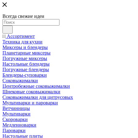
Всегда свежие идеи
Ассортимент
Техника для кухни
Миксеры и блендеры
Планетарные миксеры
Погружные миксеры
Настольные блендеры
Погружные блендеры
Блендеры-суповарки
Соковыжималки
Центробежные соковыжималки
Шнековые соковыжималки
Соковыжималки для цитрусовых
Мультиварки и пароварки
Ветчинницы
Мультиварки
Скороварки
Медленноварки
Пароварки
Настольные плиты