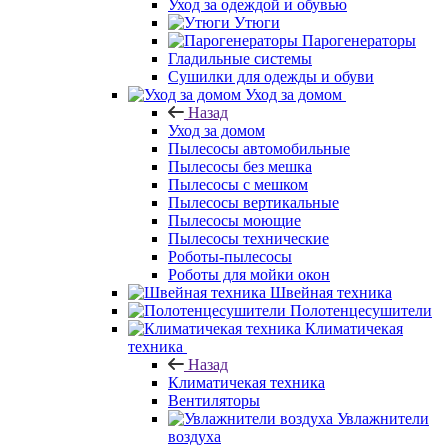
Уход за одеждой и обувью
Утюги
Парогенераторы
Гладильные системы
Сушилки для одежды и обуви
Уход за домом
Назад
Уход за домом
Пылесосы автомобильные
Пылесосы без мешка
Пылесосы с мешком
Пылесосы вертикальные
Пылесосы моющие
Пылесосы технические
Роботы-пылесосы
Роботы для мойки окон
Швейная техника
Полотенцесушители
Климатичекая
техника
Назад
Климатичекая техника
Вентиляторы
Увлажнители
воздуха