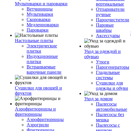
Мультиварки и пароварки
вертикальные
Ветчинницы
Отпариватели
Мультиварки
ручные
Скороварки
Пароочистители
Медленноварки
Паровые
Пароварки
швабры
Аксессуары
Настольные плиты
Электрические
плитки
Уход за одеждой и
Индукционные
обувью
плитки
Утюги
Встраиваемые
Парогенераторы
варочные панели
Гладильные
системы
Сушилки для
Сушилки для овощей и
одежды и обуви
фруктов
Уход за домом
Пылесосы
Аэрофритюрницы и
автомобильные
фритюрницы
Пылесосы без
Аэрофритюрницы
мешка
Аэрогрили
Пылесосы с
Фритюрницы
мешком