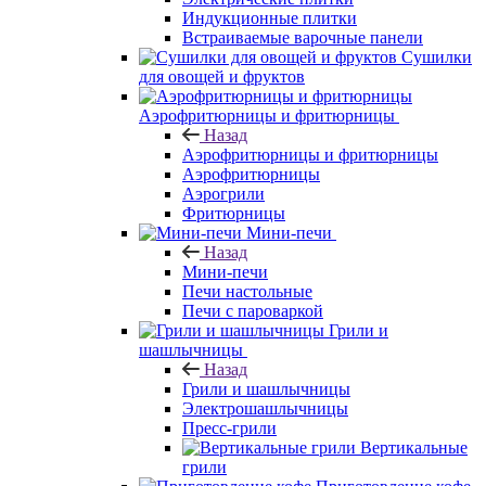
Индукционные плитки
Встраиваемые варочные панели
Сушилки
для овощей и фруктов
Аэрофритюрницы и фритюрницы
Назад
Аэрофритюрницы и фритюрницы
Аэрофритюрницы
Аэрогрили
Фритюрницы
Мини-печи
Назад
Мини-печи
Печи настольные
Печи с пароваркой
Грили и
шашлычницы
Назад
Грили и шашлычницы
Электрошашлычницы
Пресс-грили
Вертикальные
грили