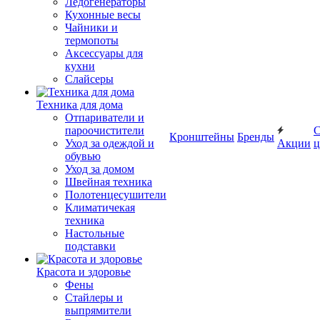
Ледогенераторы
Кухонные весы
Чайники и
термопоты
Аксессуары для
кухни
Слайсеры
Техника для дома
Отпариватели и
пароочистители
С
Кронштейны
Бренды
Уход за одеждой и
Акции
ц
обувью
Уход за домом
Швейная техника
Полотенцесушители
Климатичекая
техника
Настольные
подставки
Красота и здоровье
Фены
Стайлеры и
выпрямители