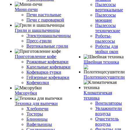
Пылесосы
Мини-печи
вертикальные
Печи настольные
Пылесосы
Печи с пароваркой
моющие
Пылесосы
Грили и шашлычницы
технические
Электрошашлычницы
Роботы-
Пресс-грили
пылесосы
Вертикальные грили
Роботы для
мойки окон
Приготовление кофе
Рожковые кофеварки
Швейная техника
Капельные кофеварки
Кофеварки-турки
Полотенцесушители
Гейзерные кофеварки
Кофемолки
Климатичекая
Мясорубки
техника
Вентиляторы
Техника для выпечки
Увлажнители
Хлебопечи
воздуха
Тостеры
Очиститель
Блинницы
воздуха
Вафельницы
Фильтры для
Сэндвичницы