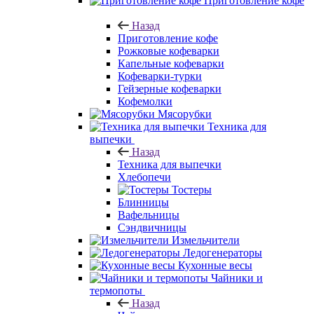
Приготовление кофе
Назад
Приготовление кофе
Рожковые кофеварки
Капельные кофеварки
Кофеварки-турки
Гейзерные кофеварки
Кофемолки
Мясорубки
Техника для
выпечки
Назад
Техника для выпечки
Хлебопечи
Тостеры
Блинницы
Вафельницы
Сэндвичницы
Измельчители
Ледогенераторы
Кухонные весы
Чайники и
термопоты
Назад