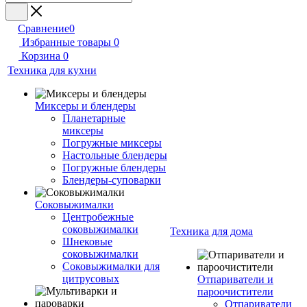
Сравнение
0
Избранные товары
0
Корзина
0
Техника для кухни
Миксеры и блендеры
Планетарные
миксеры
Погружные миксеры
Настольные блендеры
Погружные блендеры
Блендеры-суповарки
Соковыжималки
Центробежные
соковыжималки
Техника для дома
Шнековые
соковыжималки
Соковыжималки для
цитрусовых
Отпариватели и
пароочистители
Отпариватели