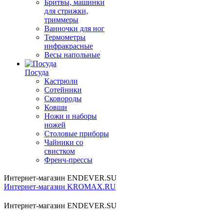
Бритвы, машинки
для стрижки,
триммеры
Ванночки для ног
Термометры
инфракрасные
Весы напольные
Посуда
Кастрюли
Сотейники
Сковороды
Ковши
Ножи и наборы
ножей
Столовые приборы
Чайники со
свистком
Френч-прессы
Интернет-магазин ENDEVER.SU
Интернет-магазин KROMAX.RU
Интернет-магазин ENDEVER.SU