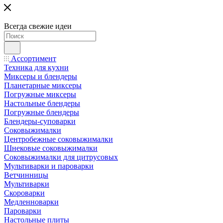
Всегда свежие идеи
Ассортимент
Техника для кухни
Миксеры и блендеры
Планетарные миксеры
Погружные миксеры
Настольные блендеры
Погружные блендеры
Блендеры-суповарки
Соковыжималки
Центробежные соковыжималки
Шнековые соковыжималки
Соковыжималки для цитрусовых
Мультиварки и пароварки
Ветчинницы
Мультиварки
Скороварки
Медленноварки
Пароварки
Настольные плиты