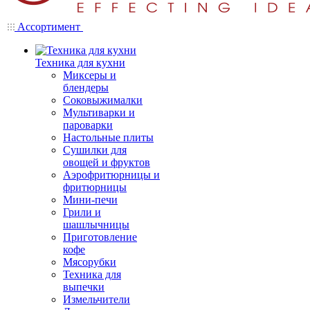
Ассортимент
Техника для кухни
Миксеры и
блендеры
Соковыжималки
Мультиварки и
пароварки
Настольные плиты
Сушилки для
овощей и фруктов
Аэрофритюрницы и
фритюрницы
Мини-печи
Грили и
шашлычницы
Приготовление
кофе
Мясорубки
Техника для
выпечки
Измельчители