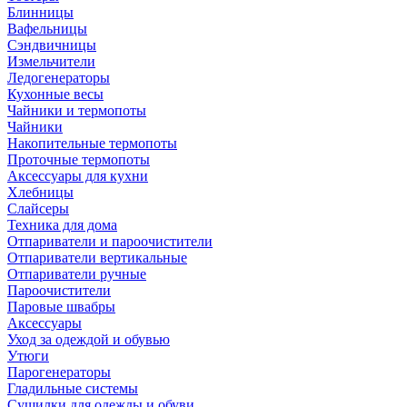
Блинницы
Вафельницы
Сэндвичницы
Измельчители
Ледогенераторы
Кухонные весы
Чайники и термопоты
Чайники
Накопительные термопоты
Проточные термопоты
Аксессуары для кухни
Хлебницы
Слайсеры
Техника для дома
Отпариватели и пароочистители
Отпариватели вертикальные
Отпариватели ручные
Пароочистители
Паровые швабры
Аксессуары
Уход за одеждой и обувью
Утюги
Парогенераторы
Гладильные системы
Сушилки для одежды и обуви