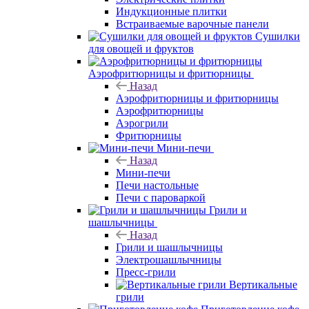
Индукционные плитки
Встраиваемые варочные панели
Сушилки
для овощей и фруктов
Аэрофритюрницы и фритюрницы
Назад
Аэрофритюрницы и фритюрницы
Аэрофритюрницы
Аэрогрили
Фритюрницы
Мини-печи
Назад
Мини-печи
Печи настольные
Печи с пароваркой
Грили и
шашлычницы
Назад
Грили и шашлычницы
Электрошашлычницы
Пресс-грили
Вертикальные
грили