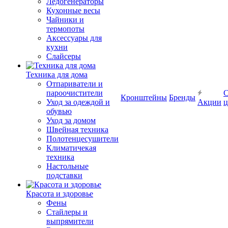
Ледогенераторы
Кухонные весы
Чайники и
термопоты
Аксессуары для
кухни
Слайсеры
Техника для дома
Отпариватели и
пароочистители
С
Кронштейны
Бренды
Уход за одеждой и
Акции
ц
обувью
Уход за домом
Швейная техника
Полотенцесушители
Климатичекая
техника
Настольные
подставки
Красота и здоровье
Фены
Стайлеры и
выпрямители