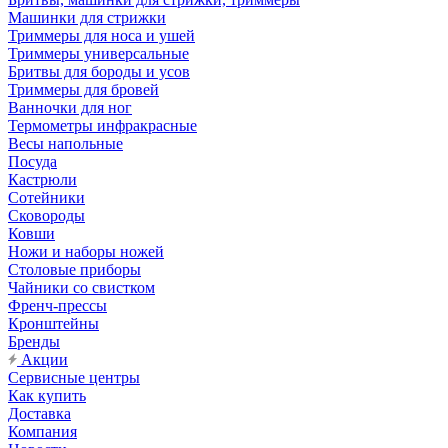
Машинки для стрижки
Триммеры для носа и ушей
Триммеры универсальные
Бритвы для бороды и усов
Триммеры для бровей
Ванночки для ног
Термометры инфракрасные
Весы напольные
Посуда
Кастрюли
Сотейники
Сковороды
Ковши
Ножи и наборы ножей
Столовые приборы
Чайники со свистком
Френч-прессы
Кронштейны
Бренды
Акции
Сервисные центры
Как купить
Доставка
Компания