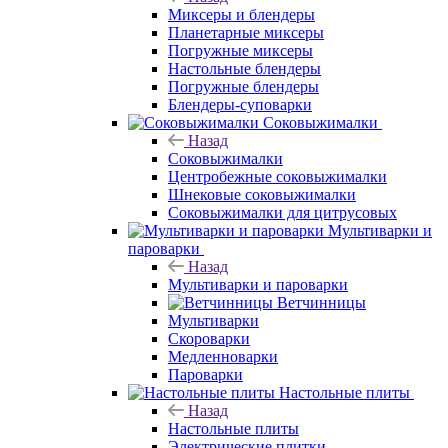
Миксеры и блендеры
Планетарные миксеры
Погружные миксеры
Настольные блендеры
Погружные блендеры
Блендеры-суповарки
Соковыжималки
Назад
Соковыжималки
Центробежные соковыжималки
Шнековые соковыжималки
Соковыжималки для цитрусовых
Мультиварки и
пароварки
Назад
Мультиварки и пароварки
Ветчинницы
Мультиварки
Скороварки
Медленноварки
Пароварки
Настольные плиты
Назад
Настольные плиты
Электрические плитки