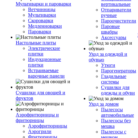
Мультиварки и пароварки
вертикальные
Ветчинницы
Отпариватели
Мультиварки
ручные
Скороварки
Пароочистители
Медленноварки
Паровые
Пароварки
швабры
Аксессуары
Настольные плиты
Электрические
плитки
Уход за одеждой и
Индукционные
обувью
плитки
Утюги
Встраиваемые
Парогенераторы
варочные панели
Гладильные
системы
Сушилки для
Сушилки для овощей и
одежды и обуви
фруктов
Уход за домом
Пылесосы
Аэрофритюрницы и
автомобильные
фритюрницы
Пылесосы без
Аэрофритюрницы
мешка
Аэрогрили
Пылесосы с
Фритюрницы
мешком