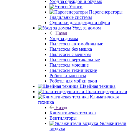
Уход за одеждой и обувью
Утюги
Парогенераторы
Гладильные системы
Сушилки для одежды и обуви
Уход за домом
Назад
Уход за домом
Пылесосы автомобильные
Пылесосы без мешка
Пылесосы с мешком
Пылесосы вертикальные
Пылесосы моющие
Пылесосы технические
Роботы-пылесосы
Роботы для мойки окон
Швейная техника
Полотенцесушители
Климатичекая
техника
Назад
Климатичекая техника
Вентиляторы
Увлажнители
воздуха