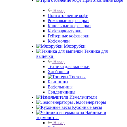
Приготовление кофе
Назад
Приготовление кофе
Рожковые кофеварки
Капельные кофеварки
Кофеварки-турки
Гейзерные кофеварки
Кофемолки
Мясорубки
Техника для
выпечки
Назад
Техника для выпечки
Хлебопечи
Тостеры
Блинницы
Вафельницы
Сэндвичницы
Измельчители
Ледогенераторы
Кухонные весы
Чайники и
термопоты
Назад