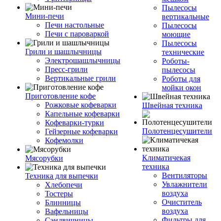
Пылесосы
Мини-печи
вертикальные
Печи настольные
Пылесосы
Печи с пароваркой
моющие
Пылесосы
Грили и шашлычницы
технические
Электрошашлычницы
Роботы-
Пресс-грили
пылесосы
Вертикальные грили
Роботы для
мойки окон
Приготовление кофе
Рожковые кофеварки
Швейная техника
Капельные кофеварки
Кофеварки-турки
Полотенцесушители
Гейзерные кофеварки
Кофемолки
Климатичекая
Мясорубки
техника
Вентиляторы
Техника для выпечки
Увлажнители
Хлебопечи
воздуха
Тостеры
Очиститель
Блинницы
воздуха
Вафельницы
Фильтры для
Сэндвичницы