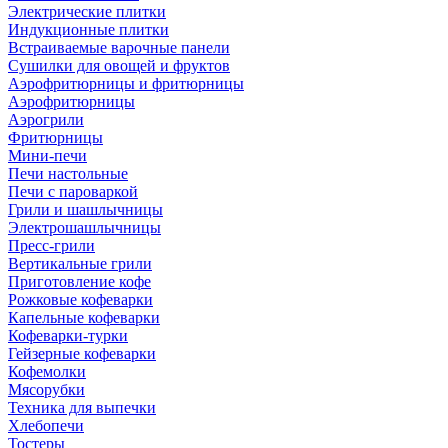
Электрические плитки
Индукционные плитки
Встраиваемые варочные панели
Сушилки для овощей и фруктов
Аэрофритюрницы и фритюрницы
Аэрофритюрницы
Аэрогрили
Фритюрницы
Мини-печи
Печи настольные
Печи с пароваркой
Грили и шашлычницы
Электрошашлычницы
Пресс-грили
Вертикальные грили
Приготовление кофе
Рожковые кофеварки
Капельные кофеварки
Кофеварки-турки
Гейзерные кофеварки
Кофемолки
Мясорубки
Техника для выпечки
Хлебопечи
Тостеры