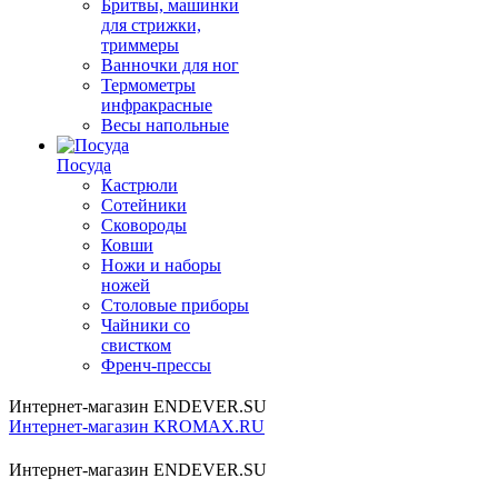
Бритвы, машинки
для стрижки,
триммеры
Ванночки для ног
Термометры
инфракрасные
Весы напольные
Посуда
Кастрюли
Сотейники
Сковороды
Ковши
Ножи и наборы
ножей
Столовые приборы
Чайники со
свистком
Френч-прессы
Интернет-магазин ENDEVER.SU
Интернет-магазин KROMAX.RU
Интернет-магазин ENDEVER.SU