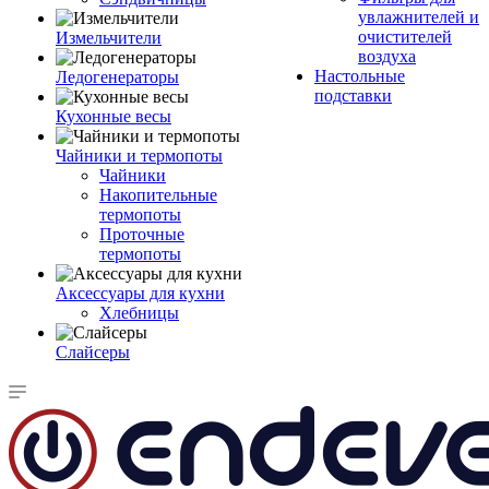
увлажнителей и
очистителей
Измельчители
воздуха
Настольные
Ледогенераторы
подставки
Кухонные весы
Чайники и термопоты
Чайники
Накопительные
термопоты
Проточные
термопоты
Аксессуары для кухни
Хлебницы
Слайсеры