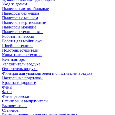
Уход за домом
Пылесосы автомобильные
Пылесосы без мешка
Пылесосы с мешком
Пылесосы вертикальные
Пылесосы моющие
Пылесосы технические
Роботы-пылесосы
Роботы для мойки окон
Швейная техника
Полотенцесушители
Климатичекая техника
Вентиляторы
Увлажнители воздуха
Очиститель воздуха
Фильтры для увлажнителей и очистителей воздуха
Настольные подставки
Красота и здоровье
Фены
Фены
Фены-расчески
Стайлеры и выпрямители
Выпрямители
Стайлеры
Бритвы, машинки для стрижки, триммеры