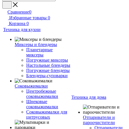
Сравнение
0
Избранные товары
0
Корзина
0
Техника для кухни
Миксеры и блендеры
Планетарные
миксеры
Погружные миксеры
Настольные блендеры
Погружные блендеры
Блендеры-суповарки
Соковыжималки
Центробежные
соковыжималки
Техника для дома
Шнековые
соковыжималки
Соковыжималки для
цитрусовых
Отпариватели и
пароочистители
Отпариватели