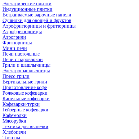
Электрические плитки
Индукционные плитки
Встраиваемые варочные панели
Сушилки для овощей и фруктов
Аэрофритюрницы и фритюрницы
Аэрофритюрницы
Аэрогрили
Фритюрницы
Мини-печи
Печи настольные
Печи с пароваркой
Грили и шашлычницы
Электрошашлычницы
Пресс-грили
Вертикальные грили
Приготовление кофе
Рожковые кофеварки
Капельные кофеварки
Кофеварки-турки
Гейзерные кофеварки
Кофемолки
Мясорубки
Техника для выпечки
Хлебопечи
Тостеры