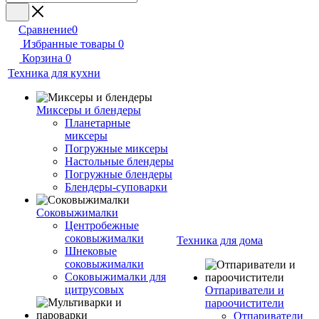
Сравнение
0
Избранные товары
0
Корзина
0
Техника для кухни
Миксеры и блендеры
Планетарные
миксеры
Погружные миксеры
Настольные блендеры
Погружные блендеры
Блендеры-суповарки
Соковыжималки
Центробежные
соковыжималки
Техника для дома
Шнековые
соковыжималки
Соковыжималки для
цитрусовых
Отпариватели и
пароочистители
Отпариватели