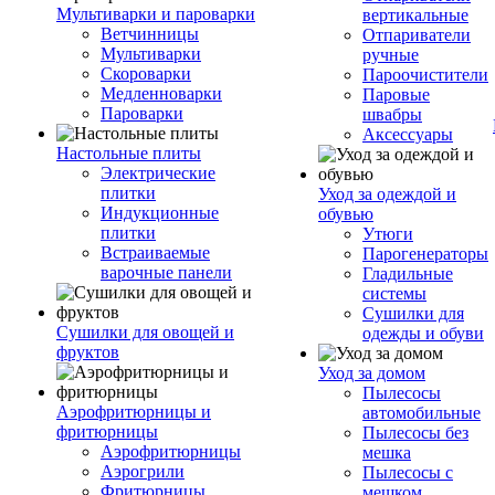
Мультиварки и пароварки
вертикальные
Ветчинницы
Отпариватели
Мультиварки
ручные
Скороварки
Пароочистители
Медленноварки
Паровые
Пароварки
швабры
Аксессуары
Настольные плиты
Электрические
плитки
Уход за одеждой и
Индукционные
обувью
плитки
Утюги
Встраиваемые
Парогенераторы
варочные панели
Гладильные
системы
Сушилки для
Сушилки для овощей и
одежды и обуви
фруктов
Уход за домом
Пылесосы
Аэрофритюрницы и
автомобильные
фритюрницы
Пылесосы без
Аэрофритюрницы
мешка
Аэрогрили
Пылесосы с
Фритюрницы
мешком