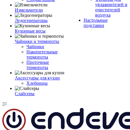
увлажнителей и
очистителей
Измельчители
воздуха
Настольные
Ледогенераторы
подставки
Кухонные весы
Чайники и термопоты
Чайники
Накопительные
термопоты
Проточные
термопоты
Аксессуары для кухни
Хлебницы
Слайсеры