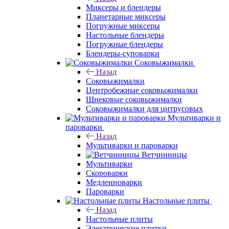
Миксеры и блендеры
Планетарные миксеры
Погружные миксеры
Настольные блендеры
Погружные блендеры
Блендеры-суповарки
Соковыжималки
Назад
Соковыжималки
Центробежные соковыжималки
Шнековые соковыжималки
Соковыжималки для цитрусовых
Мультиварки и
пароварки
Назад
Мультиварки и пароварки
Ветчинницы
Мультиварки
Скороварки
Медленноварки
Пароварки
Настольные плиты
Назад
Настольные плиты
Электрические плитки