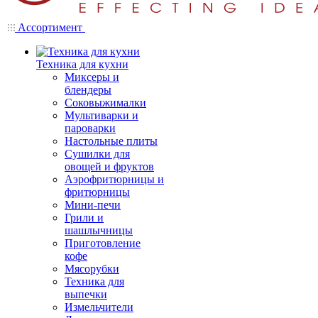
Ассортимент
Техника для кухни
Миксеры и
блендеры
Соковыжималки
Мультиварки и
пароварки
Настольные плиты
Сушилки для
овощей и фруктов
Аэрофритюрницы и
фритюрницы
Мини-печи
Грили и
шашлычницы
Приготовление
кофе
Мясорубки
Техника для
выпечки
Измельчители