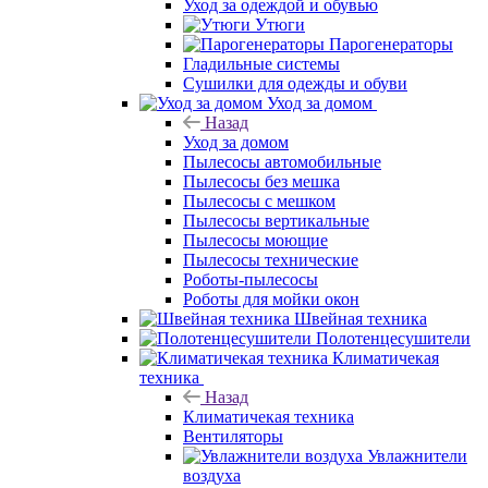
Уход за одеждой и обувью
Утюги
Парогенераторы
Гладильные системы
Сушилки для одежды и обуви
Уход за домом
Назад
Уход за домом
Пылесосы автомобильные
Пылесосы без мешка
Пылесосы с мешком
Пылесосы вертикальные
Пылесосы моющие
Пылесосы технические
Роботы-пылесосы
Роботы для мойки окон
Швейная техника
Полотенцесушители
Климатичекая
техника
Назад
Климатичекая техника
Вентиляторы
Увлажнители
воздуха