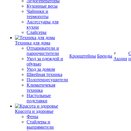
Ледогенераторы
Кухонные весы
Чайники и
термопоты
Аксессуары для
кухни
Слайсеры
Техника для дома
Отпариватели и
пароочистители
С
Кронштейны
Бренды
Уход за одеждой и
Акции
ц
обувью
Уход за домом
Швейная техника
Полотенцесушители
Климатичекая
техника
Настольные
подставки
Красота и здоровье
Фены
Стайлеры и
выпрямители