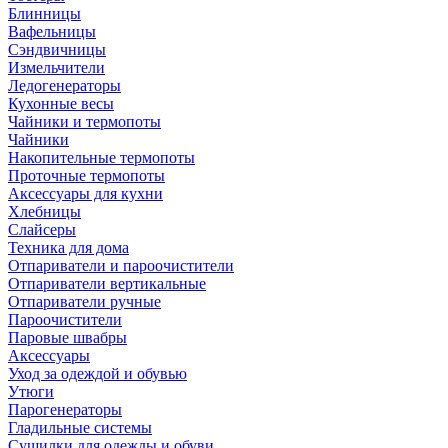
Блинницы
Вафельницы
Сэндвичницы
Измельчители
Ледогенераторы
Кухонные весы
Чайники и термопоты
Чайники
Накопительные термопоты
Проточные термопоты
Аксессуары для кухни
Хлебницы
Слайсеры
Техника для дома
Отпариватели и пароочистители
Отпариватели вертикальные
Отпариватели ручные
Пароочистители
Паровые швабры
Аксессуары
Уход за одеждой и обувью
Утюги
Парогенераторы
Гладильные системы
Сушилки для одежды и обуви