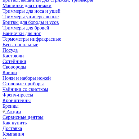
Машинки для стрижки
Триммеры для носа и ушей
Триммеры универсальные
Бритвы для бороды и усов
Триммеры для бровей
Ванночки для ног
Термометры инфракрасные
Весы напольные
Посуда
Кастрюли
Сотейники
Сковороды
Ковши
Ножи и наборы ножей
Столовые приборы
Чайники со свистком
Френч-прессы
Кронштейны
Бренды
Акции
Сервисные центры
Как купить
Доставка
Компания