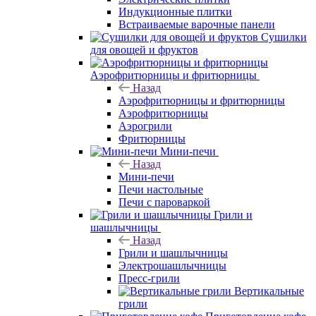
Индукционные плитки
Встраиваемые варочные панели
Сушилки
для овощей и фруктов
Аэрофритюрницы и фритюрницы
Назад
Аэрофритюрницы и фритюрницы
Аэрофритюрницы
Аэрогрили
Фритюрницы
Мини-печи
Назад
Мини-печи
Печи настольные
Печи с пароваркой
Грили и
шашлычницы
Назад
Грили и шашлычницы
Электрошашлычницы
Пресс-грили
Вертикальные
грили