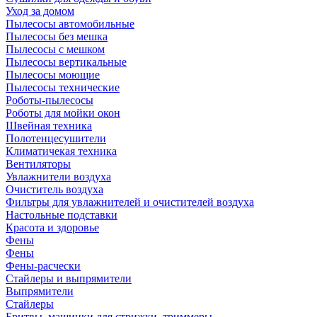
Уход за домом
Пылесосы автомобильные
Пылесосы без мешка
Пылесосы с мешком
Пылесосы вертикальные
Пылесосы моющие
Пылесосы технические
Роботы-пылесосы
Роботы для мойки окон
Швейная техника
Полотенцесушители
Климатичекая техника
Вентиляторы
Увлажнители воздуха
Очиститель воздуха
Фильтры для увлажнителей и очистителей воздуха
Настольные подставки
Красота и здоровье
Фены
Фены
Фены-расчески
Стайлеры и выпрямители
Выпрямители
Стайлеры
Бритвы, машинки для стрижки, триммеры