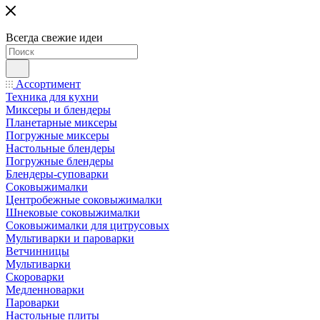
Всегда свежие идеи
Ассортимент
Техника для кухни
Миксеры и блендеры
Планетарные миксеры
Погружные миксеры
Настольные блендеры
Погружные блендеры
Блендеры-суповарки
Соковыжималки
Центробежные соковыжималки
Шнековые соковыжималки
Соковыжималки для цитрусовых
Мультиварки и пароварки
Ветчинницы
Мультиварки
Скороварки
Медленноварки
Пароварки
Настольные плиты