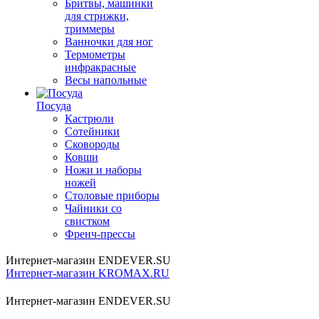
Бритвы, машинки
для стрижки,
триммеры
Ванночки для ног
Термометры
инфракрасные
Весы напольные
Посуда
Кастрюли
Сотейники
Сковороды
Ковши
Ножи и наборы
ножей
Столовые приборы
Чайники со
свистком
Френч-прессы
Интернет-магазин ENDEVER.SU
Интернет-магазин KROMAX.RU
Интернет-магазин ENDEVER.SU