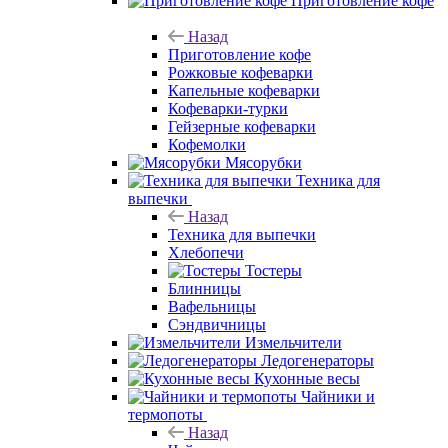
Приготовление кофе
Назад
Приготовление кофе
Рожковые кофеварки
Капельные кофеварки
Кофеварки-турки
Гейзерные кофеварки
Кофемолки
Мясорубки
Техника для
выпечки
Назад
Техника для выпечки
Хлебопечи
Тостеры
Блинницы
Вафельницы
Сэндвичницы
Измельчители
Ледогенераторы
Кухонные весы
Чайники и
термопоты
Назад