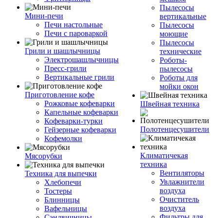
Пылесосы
Мини-печи
вертикальные
Печи настольные
Пылесосы
Печи с пароваркой
моющие
Пылесосы
Грили и шашлычницы
технические
Электрошашлычницы
Роботы-
Пресс-грили
пылесосы
Вертикальные грили
Роботы для
мойки окон
Приготовление кофе
Рожковые кофеварки
Швейная техника
Капельные кофеварки
Кофеварки-турки
Полотенцесушители
Гейзерные кофеварки
Кофемолки
Климатичекая
Мясорубки
техника
Вентиляторы
Техника для выпечки
Увлажнители
Хлебопечи
воздуха
Тостеры
Очиститель
Блинницы
воздуха
Вафельницы
Фильтры для
Сэндвичницы