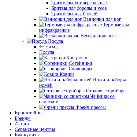
Триммеры универсальные
Бритвы для бороды и усов
Триммеры для бровей
Ванночки для ног
Термометры
инфракрасные
Весы напольные
Посуда
Назад
Посуда
Кастрюли
Сотейники
Сковороды
Ковши
Ножи и наборы
ножей
Столовые приборы
Чайники со
свистком
Френч-прессы
Кронштейны
Бренды
Акции
Сервисные центры
Как купить