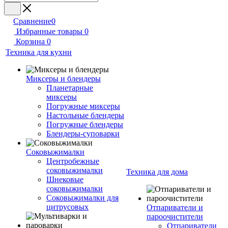
Сравнение
0
Избранные товары
0
Корзина
0
Техника для кухни
Миксеры и блендеры
Планетарные
миксеры
Погружные миксеры
Настольные блендеры
Погружные блендеры
Блендеры-суповарки
Соковыжималки
Центробежные
соковыжималки
Техника для дома
Шнековые
соковыжималки
Соковыжималки для
цитрусовых
Отпариватели и
пароочистители
Отпариватели