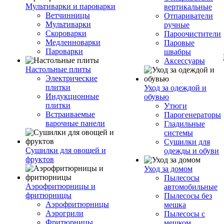
Мультиварки и пароварки
вертикальные
Ветчинницы
Отпариватели
Мультиварки
ручные
Скороварки
Пароочистители
Медленноварки
Паровые
Пароварки
швабры
Аксессуары
Настольные плиты
Электрические
плитки
Уход за одеждой и
Индукционные
обувью
плитки
Утюги
Встраиваемые
Парогенераторы
варочные панели
Гладильные
системы
Сушилки для
Сушилки для овощей и
одежды и обуви
фруктов
Уход за домом
Пылесосы
Аэрофритюрницы и
автомобильные
фритюрницы
Пылесосы без
Аэрофритюрницы
мешка
Аэрогрили
Пылесосы с
Фритюрницы
мешком