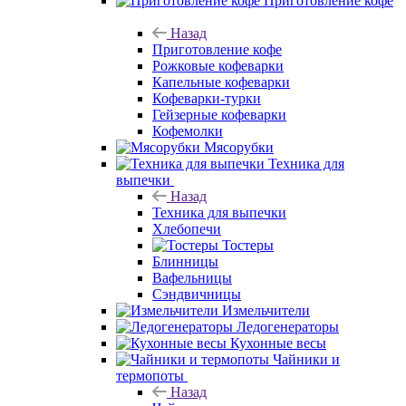
Приготовление кофе
Назад
Приготовление кофе
Рожковые кофеварки
Капельные кофеварки
Кофеварки-турки
Гейзерные кофеварки
Кофемолки
Мясорубки
Техника для
выпечки
Назад
Техника для выпечки
Хлебопечи
Тостеры
Блинницы
Вафельницы
Сэндвичницы
Измельчители
Ледогенераторы
Кухонные весы
Чайники и
термопоты
Назад