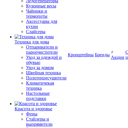
Ледогенераторы
Кухонные весы
Чайники и
термопоты
Аксессуары для
кухни
Слайсеры
Техника для дома
Отпариватели и
пароочистители
С
Кронштейны
Бренды
Уход за одеждой и
Акции
ц
обувью
Уход за домом
Швейная техника
Полотенцесушители
Климатичекая
техника
Настольные
подставки
Красота и здоровье
Фены
Стайлеры и
выпрямители