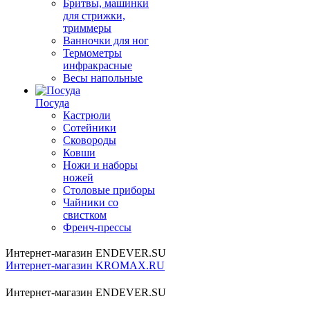
Бритвы, машинки
для стрижки,
триммеры
Ванночки для ног
Термометры
инфракрасные
Весы напольные
Посуда
Кастрюли
Сотейники
Сковороды
Ковши
Ножи и наборы
ножей
Столовые приборы
Чайники со
свистком
Френч-прессы
Интернет-магазин ENDEVER.SU
Интернет-магазин KROMAX.RU
Интернет-магазин ENDEVER.SU