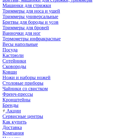
Машинки для стрижки
Триммеры для носа и ушей
Триммеры универсальные
Бритвы для бороды и усов
Триммеры для бровей
Ванночки для ног
Термометры инфракрасные
Весы напольные
Посуда
Кастрюли
Сотейники
Сковороды
Ковши
Ножи и наборы ножей
Столовые приборы
Чайники со свистком
Френч-прессы
Кронштейны
Бренды
Акции
Сервисные центры
Как купить
Доставка
Компания