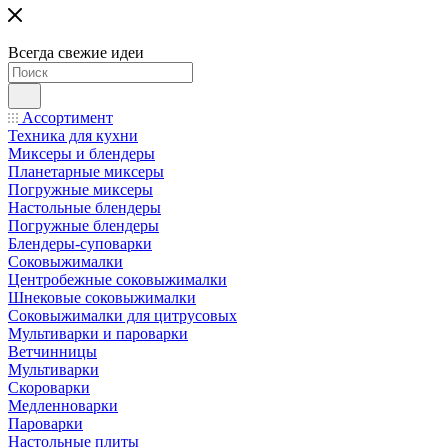
Всегда свежие идеи
Ассортимент
Техника для кухни
Миксеры и блендеры
Планетарные миксеры
Погружные миксеры
Настольные блендеры
Погружные блендеры
Блендеры-суповарки
Соковыжималки
Центробежные соковыжималки
Шнековые соковыжималки
Соковыжималки для цитрусовых
Мультиварки и пароварки
Ветчинницы
Мультиварки
Скороварки
Медленноварки
Пароварки
Настольные плиты