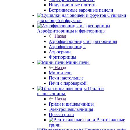
Индукционные плитки
Встраиваемые варочные панели
Сушилки
для овощей и фруктов
Аэрофритюрницы и фритюрницы
Назад
Аэрофритюрницы и фритюрницы
Аэрофритюрницы
Аэрогрили
Фритюрницы
Мини-печи
Назад
Мини-печи
Печи настольные
Печи с пароваркой
Грили и
шашлычницы
Назад
Грили и шашлычницы
Электрошашлычницы
Пресс-грили
Вертикальные
грили