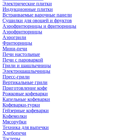
Электрические плитки
Индукционные плитки
Встраиваемые варочные панели
Сушилки для овощей и фруктов
Аэрофритюрницы и фритюрницы
Аэрофритюрницы
Аэрогрили
Фритюрницы
Мини-печи
Печи настольные
Печи с пароваркой
Грили и шашлычницы
Электрошашлычницы
Пресс-грили
Вертикальные грили
Приготовление кофе
Рожковые кофеварки
Капельные кофеварки
Кофеварки-турки
Гейзерные кофеварки
Кофемолки
Мясорубки
Техника для выпечки
Хлебопечи
Тостеры