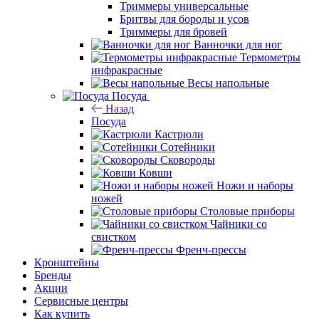
Триммеры универсальные
Бритвы для бороды и усов
Триммеры для бровей
Ванночки для ног
Термометры
инфракрасные
Весы напольные
Посуда
Назад
Посуда
Кастрюли
Сотейники
Сковороды
Ковши
Ножи и наборы
ножей
Столовые приборы
Чайники со
свистком
Френч-прессы
Кронштейны
Бренды
Акции
Сервисные центры
Как купить