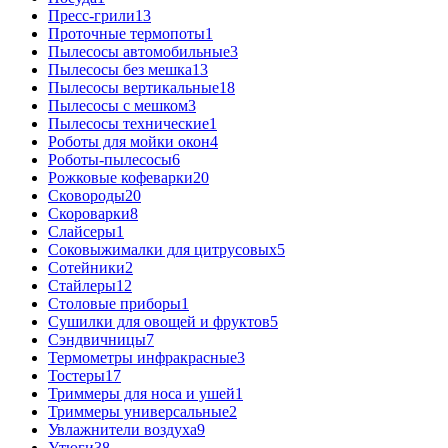
Пресс-грили
13
Проточные термопоты
1
Пылесосы автомобильные
3
Пылесосы без мешка
13
Пылесосы вертикальные
18
Пылесосы с мешком
3
Пылесосы технические
1
Роботы для мойки окон
4
Роботы-пылесосы
6
Рожковые кофеварки
20
Сковороды
20
Скороварки
8
Слайсеры
1
Соковыжималки для цитрусовых
5
Сотейники
2
Стайлеры
12
Столовые приборы
1
Сушилки для овощей и фруктов
5
Сэндвичницы
7
Термометры инфракрасные
3
Тостеры
17
Триммеры для носа и ушей
1
Триммеры универсальные
2
Увлажнители воздуха
9
Утюги
38