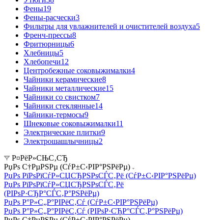
Фены
19
Фены-расчески
3
Фильтры для увлажнителей и очистителей воздуха
5
Френч-прессы
8
Фритюрницы
6
Хлебницы
5
Хлебопечи
12
Центробежные соковыжималки
4
Чайники керамические
8
Чайники металлические
15
Чайники со свистком
7
Чайники стеклянные
14
Чайники-термосы
9
Шнековые соковыжималки
11
Электрические плитки
9
Электрошашлычницы
2
Р¤РёР»СЊС‚СЂ
РџРѕ С†РµРЅРµ (СѓР±С‹РІР°РЅРёРµ)
РџРѕ РїРѕРїСѓР»СЏСЂРЅРѕСЃС‚Рё (СѓР±С‹РІР°РЅРёРµ)
РџРѕ РїРѕРїСѓР»СЏСЂРЅРѕСЃС‚Рё
(РІРѕР·СЂР°СЃС‚Р°РЅРёРµ)
РџРѕ Р°Р»С„Р°РІРёС‚Сѓ (СѓР±С‹РІР°РЅРёРµ)
РџРѕ Р°Р»С„Р°РІРёС‚Сѓ (РІРѕР·СЂР°СЃС‚Р°РЅРёРµ)
РџРѕ С†РµРЅРµ (СѓР±С‹РІР°РЅРёРµ)