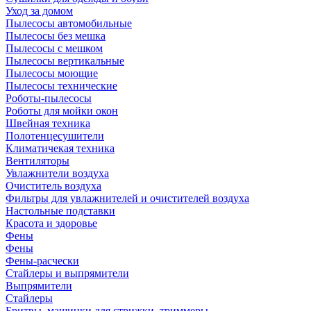
Уход за домом
Пылесосы автомобильные
Пылесосы без мешка
Пылесосы с мешком
Пылесосы вертикальные
Пылесосы моющие
Пылесосы технические
Роботы-пылесосы
Роботы для мойки окон
Швейная техника
Полотенцесушители
Климатичекая техника
Вентиляторы
Увлажнители воздуха
Очиститель воздуха
Фильтры для увлажнителей и очистителей воздуха
Настольные подставки
Красота и здоровье
Фены
Фены
Фены-расчески
Стайлеры и выпрямители
Выпрямители
Стайлеры
Бритвы, машинки для стрижки, триммеры