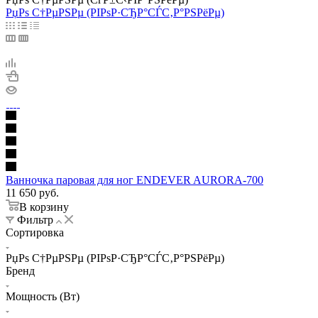
РџРѕ С†РµРЅРµ (РІРѕР·СЂР°СЃС‚Р°РЅРёРµ)
Ванночка паровая для ног ENDEVER AURORA-700
11 650
руб.
В корзину
Фильтр
Сортировка
РџРѕ С†РµРЅРµ (РІРѕР·СЂР°СЃС‚Р°РЅРёРµ)
Бренд
Мощность (Вт)