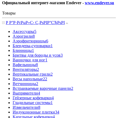
Официальный интернет-магазин Endever -
www.endever.su
Товары
Р Р°Р·РґРµР»С‹ С‚РѕРІР°СЂРѕРІ
Аксессуары
5
Аэрогрили
8
Аэрофритюрницы
6
Блендеры-суповарки
1
Блинницы
1
Бритвы для бороды и усов
3
Ванночки для ног
1
Вафельницы
8
Вентиляторы
2
Вертикальные грили
2
Весы напольные
22
Ветчинницы
2
Встраиваемые варочные панели
2
Выпрямители
4
Гейзерные кофеварки
4
Гладильные системы
1
Измельчители
8
Индукционные плитки
34
Капельные кофеварки
4