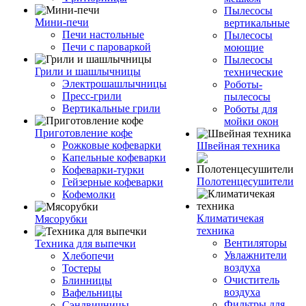
Пылесосы
Мини-печи
вертикальные
Печи настольные
Пылесосы
Печи с пароваркой
моющие
Пылесосы
Грили и шашлычницы
технические
Электрошашлычницы
Роботы-
Пресс-грили
пылесосы
Вертикальные грили
Роботы для
мойки окон
Приготовление кофе
Рожковые кофеварки
Швейная техника
Капельные кофеварки
Кофеварки-турки
Полотенцесушители
Гейзерные кофеварки
Кофемолки
Климатичекая
Мясорубки
техника
Вентиляторы
Техника для выпечки
Увлажнители
Хлебопечи
воздуха
Тостеры
Очиститель
Блинницы
воздуха
Вафельницы
Фильтры для
Сэндвичницы