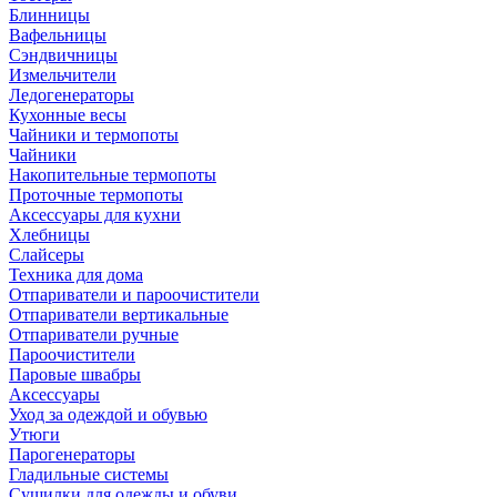
Блинницы
Вафельницы
Сэндвичницы
Измельчители
Ледогенераторы
Кухонные весы
Чайники и термопоты
Чайники
Накопительные термопоты
Проточные термопоты
Аксессуары для кухни
Хлебницы
Слайсеры
Техника для дома
Отпариватели и пароочистители
Отпариватели вертикальные
Отпариватели ручные
Пароочистители
Паровые швабры
Аксессуары
Уход за одеждой и обувью
Утюги
Парогенераторы
Гладильные системы
Сушилки для одежды и обуви