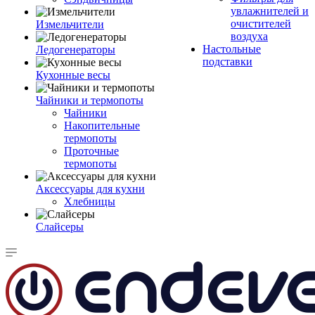
увлажнителей и
очистителей
Измельчители
воздуха
Настольные
Ледогенераторы
подставки
Кухонные весы
Чайники и термопоты
Чайники
Накопительные
термопоты
Проточные
термопоты
Аксессуары для кухни
Хлебницы
Слайсеры