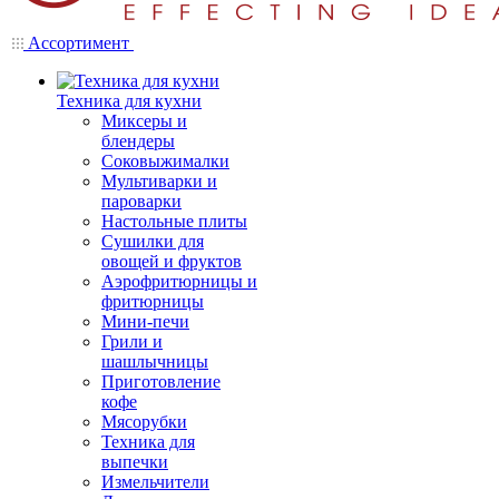
Ассортимент
Техника для кухни
Миксеры и
блендеры
Соковыжималки
Мультиварки и
пароварки
Настольные плиты
Сушилки для
овощей и фруктов
Аэрофритюрницы и
фритюрницы
Мини-печи
Грили и
шашлычницы
Приготовление
кофе
Мясорубки
Техника для
выпечки
Измельчители