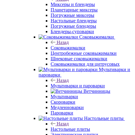
Миксеры и блендеры
Планетарные миксеры
Погружные миксеры
Настольные блендеры
Погружные блендеры
Блендеры-суповарки
Соковыжималки
Назад
Соковыжималки
Центробежные соковыжималки
Шнековые соковыжималки
Соковыжималки для цитрусовых
Мультиварки и
пароварки
Назад
Мультиварки и пароварки
Ветчинницы
Мультиварки
Скороварки
Медленноварки
Пароварки
Настольные плиты
Назад
Настольные плиты
Электрические плитки