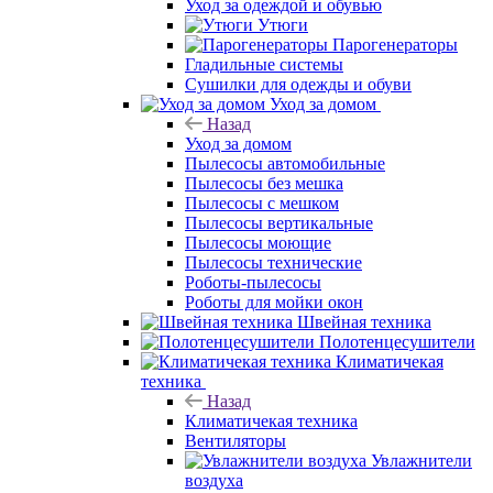
Уход за одеждой и обувью
Утюги
Парогенераторы
Гладильные системы
Сушилки для одежды и обуви
Уход за домом
Назад
Уход за домом
Пылесосы автомобильные
Пылесосы без мешка
Пылесосы с мешком
Пылесосы вертикальные
Пылесосы моющие
Пылесосы технические
Роботы-пылесосы
Роботы для мойки окон
Швейная техника
Полотенцесушители
Климатичекая
техника
Назад
Климатичекая техника
Вентиляторы
Увлажнители
воздуха