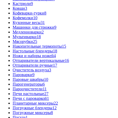
Кастрюли
9
Ковши
3
Кофеварки-турки
8
Кофемолки
10
Кухонные весы
31
Машинки для стрижки
9
Медленноварки
2
Мультиварки
18
Мясорубки
25
Накопительные термопоты
15
Настольные блендеры
18
Ножи и наборы ножей
4
Отпариватели вертикальные
16
Отпариватели ручные
17
Очиститель воздуха
3
Пароварки
9
Паровые швабры
10
Парогенераторы
6
Пароочистители
11
Печи настольные
27
Печи с пароваркой
1
Планетарные миксеры
22
Погружные блендеры
12
Погружные миксеры
8
Посуда
1