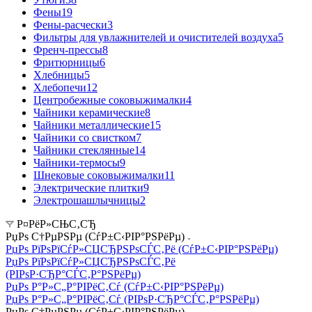
Фены
19
Фены-расчески
3
Фильтры для увлажнителей и очистителей воздуха
5
Френч-прессы
8
Фритюрницы
6
Хлебницы
5
Хлебопечи
12
Центробежные соковыжималки
4
Чайники керамические
8
Чайники металлические
15
Чайники со свистком
7
Чайники стеклянные
14
Чайники-термосы
9
Шнековые соковыжималки
11
Электрические плитки
9
Электрошашлычницы
2
Р¤РёР»СЊС‚СЂ
РџРѕ С†РµРЅРµ (СѓР±С‹РІР°РЅРёРµ)
РџРѕ РїРѕРїСѓР»СЏСЂРЅРѕСЃС‚Рё (СѓР±С‹РІР°РЅРёРµ)
РџРѕ РїРѕРїСѓР»СЏСЂРЅРѕСЃС‚Рё
(РІРѕР·СЂР°СЃС‚Р°РЅРёРµ)
РџРѕ Р°Р»С„Р°РІРёС‚Сѓ (СѓР±С‹РІР°РЅРёРµ)
РџРѕ Р°Р»С„Р°РІРёС‚Сѓ (РІРѕР·СЂР°СЃС‚Р°РЅРёРµ)
РџРѕ С†РµРЅРµ (СѓР±С‹РІР°РЅРёРµ)