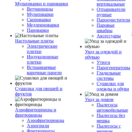
Мультиварки и пароварки
вертикальные
Ветчинницы
Отпариватели
Мультиварки
ручные
Скороварки
Пароочистители
Медленноварки
Паровые
Пароварки
швабры
Аксессуары
Настольные плиты
Электрические
плитки
Уход за одеждой и
Индукционные
обувью
плитки
Утюги
Встраиваемые
Парогенераторы
варочные панели
Гладильные
системы
Сушилки для
Сушилки для овощей и
одежды и обуви
фруктов
Уход за домом
Пылесосы
Аэрофритюрницы и
автомобильные
фритюрницы
Пылесосы без
Аэрофритюрницы
мешка
Аэрогрили
Пылесосы с
Фритюрницы
мешком