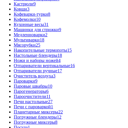
Кастрюли
9
Ковши
3
Кофеварки-турки
8
Кофемолки
10
Кухонные весы
31
Машинки для стрижки
9
Медленноварки
2
Мультиварки
18
Мясорубки
25
Накопительные термопоты
15
Настольные блендеры
18
Ножи и наборы ножей
4
Отпариватели вертикальные
16
Отпариватели ручные
17
Очиститель воздуха
3
Пароварки
9
Паровые швабры
10
Парогенераторы
6
Пароочистители
11
Печи настольные
27
Печи с пароваркой
1
Планетарные миксеры
22
Погружные блендеры
12
Погружные миксеры
8
Посуда
1