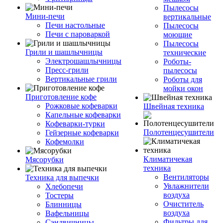
Пылесосы
Мини-печи
вертикальные
Печи настольные
Пылесосы
Печи с пароваркой
моющие
Пылесосы
Грили и шашлычницы
технические
Электрошашлычницы
Роботы-
Пресс-грили
пылесосы
Вертикальные грили
Роботы для
мойки окон
Приготовление кофе
Рожковые кофеварки
Швейная техника
Капельные кофеварки
Кофеварки-турки
Полотенцесушители
Гейзерные кофеварки
Кофемолки
Климатичекая
Мясорубки
техника
Вентиляторы
Техника для выпечки
Увлажнители
Хлебопечи
воздуха
Тостеры
Очиститель
Блинницы
воздуха
Вафельницы
Фильтры для
Сэндвичницы