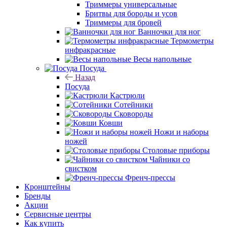
Триммеры универсальные
Бритвы для бороды и усов
Триммеры для бровей
Ванночки для ног
Термометры
инфракрасные
Весы напольные
Посуда
Назад
Посуда
Кастрюли
Сотейники
Сковороды
Ковши
Ножи и наборы
ножей
Столовые приборы
Чайники со
свистком
Френч-прессы
Кронштейны
Бренды
Акции
Сервисные центры
Как купить