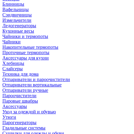
Блинницы
Вафельницы
Сэндвичницы
Измельчители
Ледогенераторы
Кухонные весы
Чайники и термопоты
Чайники
Накопительные термопоты
Проточные термопоты
Аксессуары для кухни
Хлебницы
Слайсеры
Техника для дома
Отпариватели и пароочистители
Отпариватели вертикальные
Отпариватели ручные
Пароочистители
Паровые швабры
Аксессуары
Уход за одеждой и обувью
Утюги
Парогенераторы
Гладильные системы
Сушилки для одежды и обуви