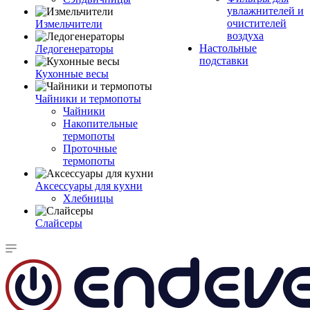
увлажнителей и
очистителей
Измельчители
воздуха
Настольные
Ледогенераторы
подставки
Кухонные весы
Чайники и термопоты
Чайники
Накопительные
термопоты
Проточные
термопоты
Аксессуары для кухни
Хлебницы
Слайсеры