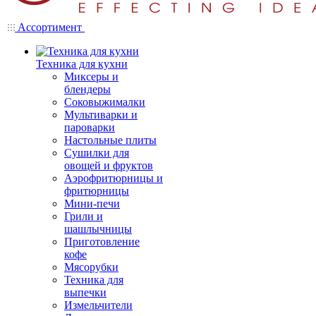
Ассортимент
Техника для кухни
Миксеры и
блендеры
Соковыжималки
Мультиварки и
пароварки
Настольные плиты
Сушилки для
овощей и фруктов
Аэрофритюрницы и
фритюрницы
Мини-печи
Грили и
шашлычницы
Приготовление
кофе
Мясорубки
Техника для
выпечки
Измельчители