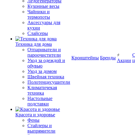
Ледогенераторы
Кухонные весы
Чайники и
термопоты
Аксессуары для
кухни
Слайсеры
Техника для дома
Отпариватели и
пароочистители
С
Кронштейны
Бренды
Уход за одеждой и
Акции
ц
обувью
Уход за домом
Швейная техника
Полотенцесушители
Климатичекая
техника
Настольные
подставки
Красота и здоровье
Фены
Стайлеры и
выпрямители