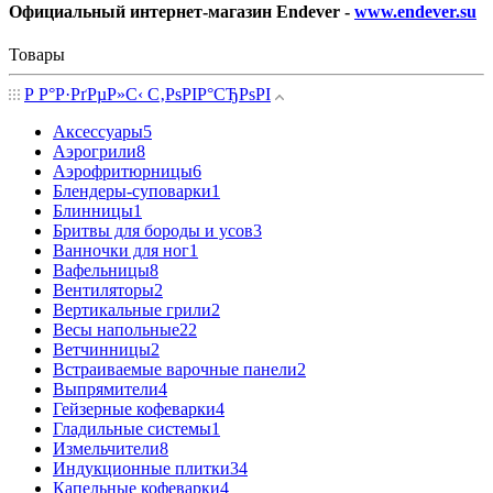
Официальный интернет-магазин Endever -
www.endever.su
Товары
Р Р°Р·РґРµР»С‹ С‚РѕРІР°СЂРѕРІ
Аксессуары
5
Аэрогрили
8
Аэрофритюрницы
6
Блендеры-суповарки
1
Блинницы
1
Бритвы для бороды и усов
3
Ванночки для ног
1
Вафельницы
8
Вентиляторы
2
Вертикальные грили
2
Весы напольные
22
Ветчинницы
2
Встраиваемые варочные панели
2
Выпрямители
4
Гейзерные кофеварки
4
Гладильные системы
1
Измельчители
8
Индукционные плитки
34
Капельные кофеварки
4