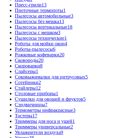
Пресс-грили
13
Проточные термопоты
1
Пылесосы автомобильные
3
Пылесосы без мешка
13
Пылесосы вертикальные
18
Пылесосы с мешком
3
Пылесосы технические
1
Роботы для мойки окон
4
Роботы-пылесосы
6
Рожковые кофеварки
20
Сковороды
20
Скороварки
8
Слайсеры
1
Соковыжималки для цитрусовых
5
Сотейники
2
Стайлеры
12
Столовые приборы
1
Сушилки для овощей и фруктов
5
Сэндвичницы
7
Термометры инфракрасные
3
Тостеры
17
Триммеры для носа и ушей
1
Триммеры универсальные
2
Увлажнители воздуха
9
Утюги
38