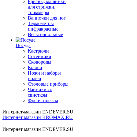
Бритвы, машинки
для стрижки,
триммеры
Ванночки для ног
Термометры
инфракрасные
Весы напольные
Посуда
Кастрюли
Сотейники
Сковороды
Ковши
Ножи и наборы
ножей
Столовые приборы
Чайники со
свистком
Френч-прессы
Интернет-магазин ENDEVER.SU
Интернет-магазин KROMAX.RU
Интернет-магазин ENDEVER.SU