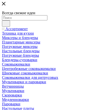
Всегда свежие идеи
Ассортимент
Техника для кухни
Миксеры и блендеры
Планетарные миксеры
Погружные миксеры
Настольные блендеры
Погружные блендеры
Блендеры-суповарки
Соковыжималки
Центробежные соковыжималки
Шнековые соковыжималки
Соковыжималки для цитрусовых
Мультиварки и пароварки
Ветчинницы
Мультиварки
Скороварки
Медленноварки
Пароварки
Настольные плиты