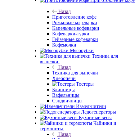
Приготовление кофе
Назад
Приготовление кофе
Рожковые кофеварки
Капельные кофеварки
Кофеварки-турки
Гейзерные кофеварки
Кофемолки
Мясорубки
Техника для
выпечки
Назад
Техника для выпечки
Хлебопечи
Тостеры
Блинницы
Вафельницы
Сэндвичницы
Измельчители
Ледогенераторы
Кухонные весы
Чайники и
термопоты
Назад