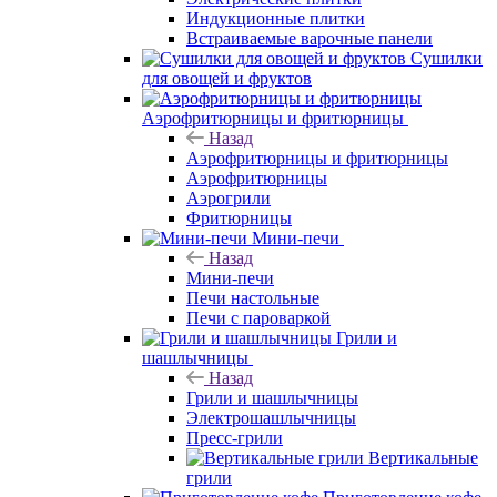
Индукционные плитки
Встраиваемые варочные панели
Сушилки
для овощей и фруктов
Аэрофритюрницы и фритюрницы
Назад
Аэрофритюрницы и фритюрницы
Аэрофритюрницы
Аэрогрили
Фритюрницы
Мини-печи
Назад
Мини-печи
Печи настольные
Печи с пароваркой
Грили и
шашлычницы
Назад
Грили и шашлычницы
Электрошашлычницы
Пресс-грили
Вертикальные
грили