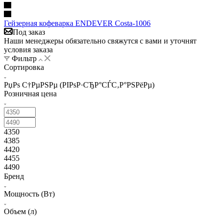
Гейзерная кофеварка ENDEVER Costa-1006
Под заказ
Наши менеджеры обязательно свяжутся с вами и уточнят
условия заказа
Фильтр
Сортировка
РџРѕ С†РµРЅРµ (РІРѕР·СЂР°СЃС‚Р°РЅРёРµ)
Розничная цена
4350
4385
4420
4455
4490
Бренд
Мощность (Вт)
Объем (л)