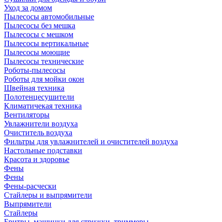
Уход за домом
Пылесосы автомобильные
Пылесосы без мешка
Пылесосы с мешком
Пылесосы вертикальные
Пылесосы моющие
Пылесосы технические
Роботы-пылесосы
Роботы для мойки окон
Швейная техника
Полотенцесушители
Климатичекая техника
Вентиляторы
Увлажнители воздуха
Очиститель воздуха
Фильтры для увлажнителей и очистителей воздуха
Настольные подставки
Красота и здоровье
Фены
Фены
Фены-расчески
Стайлеры и выпрямители
Выпрямители
Стайлеры
Бритвы, машинки для стрижки, триммеры