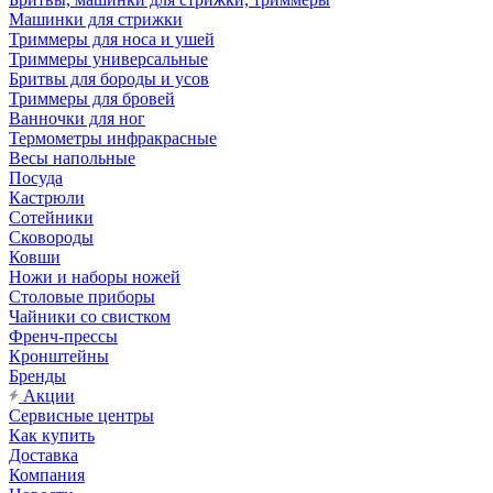
Машинки для стрижки
Триммеры для носа и ушей
Триммеры универсальные
Бритвы для бороды и усов
Триммеры для бровей
Ванночки для ног
Термометры инфракрасные
Весы напольные
Посуда
Кастрюли
Сотейники
Сковороды
Ковши
Ножи и наборы ножей
Столовые приборы
Чайники со свистком
Френч-прессы
Кронштейны
Бренды
Акции
Сервисные центры
Как купить
Доставка
Компания