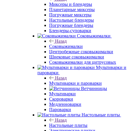
Миксеры и блендеры
Планетарные миксеры
Погружные миксеры
Настольные блендеры
Погружные блендеры
Блендеры-суповарки
Соковыжималки
Назад
Соковыжималки
Центробежные соковыжималки
Шнековые соковыжималки
Соковыжималки для цитрусовых
Мультиварки и
пароварки
Назад
Мультиварки и пароварки
Ветчинницы
Мультиварки
Скороварки
Медленноварки
Пароварки
Настольные плиты
Назад
Настольные плиты
Электрические плитки