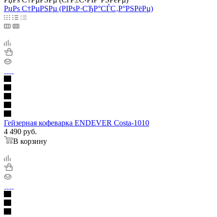
РџРѕ С†РµРЅРµ (РІРѕР·СЂР°СЃС‚Р°РЅРёРµ)
Гейзерная кофеварка ENDEVER Costa-1010
4 490
руб.
В корзину