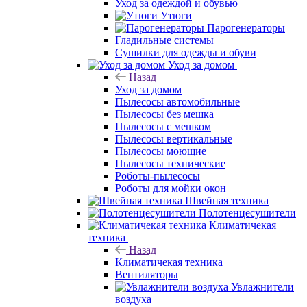
Уход за одеждой и обувью
Утюги
Парогенераторы
Гладильные системы
Сушилки для одежды и обуви
Уход за домом
Назад
Уход за домом
Пылесосы автомобильные
Пылесосы без мешка
Пылесосы с мешком
Пылесосы вертикальные
Пылесосы моющие
Пылесосы технические
Роботы-пылесосы
Роботы для мойки окон
Швейная техника
Полотенцесушители
Климатичекая
техника
Назад
Климатичекая техника
Вентиляторы
Увлажнители
воздуха