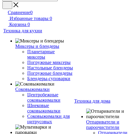
Сравнение
0
Избранные товары
0
Корзина
0
Техника для кухни
Миксеры и блендеры
Планетарные
миксеры
Погружные миксеры
Настольные блендеры
Погружные блендеры
Блендеры-суповарки
Соковыжималки
Центробежные
соковыжималки
Техника для дома
Шнековые
соковыжималки
Соковыжималки для
цитрусовых
Отпариватели и
пароочистители
Отпариватели