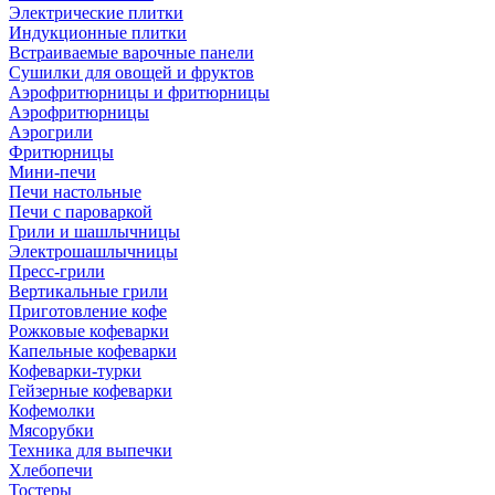
Электрические плитки
Индукционные плитки
Встраиваемые варочные панели
Сушилки для овощей и фруктов
Аэрофритюрницы и фритюрницы
Аэрофритюрницы
Аэрогрили
Фритюрницы
Мини-печи
Печи настольные
Печи с пароваркой
Грили и шашлычницы
Электрошашлычницы
Пресс-грили
Вертикальные грили
Приготовление кофе
Рожковые кофеварки
Капельные кофеварки
Кофеварки-турки
Гейзерные кофеварки
Кофемолки
Мясорубки
Техника для выпечки
Хлебопечи
Тостеры