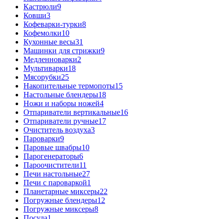
Кастрюли
9
Ковши
3
Кофеварки-турки
8
Кофемолки
10
Кухонные весы
31
Машинки для стрижки
9
Медленноварки
2
Мультиварки
18
Мясорубки
25
Накопительные термопоты
15
Настольные блендеры
18
Ножи и наборы ножей
4
Отпариватели вертикальные
16
Отпариватели ручные
17
Очиститель воздуха
3
Пароварки
9
Паровые швабры
10
Парогенераторы
6
Пароочистители
11
Печи настольные
27
Печи с пароваркой
1
Планетарные миксеры
22
Погружные блендеры
12
Погружные миксеры
8
Посуда
1