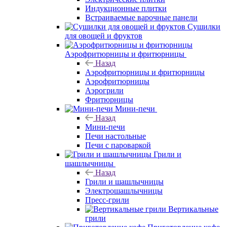
Индукционные плитки
Встраиваемые варочные панели
Сушилки
для овощей и фруктов
Аэрофритюрницы и фритюрницы
Назад
Аэрофритюрницы и фритюрницы
Аэрофритюрницы
Аэрогрили
Фритюрницы
Мини-печи
Назад
Мини-печи
Печи настольные
Печи с пароваркой
Грили и
шашлычницы
Назад
Грили и шашлычницы
Электрошашлычницы
Пресс-грили
Вертикальные
грили