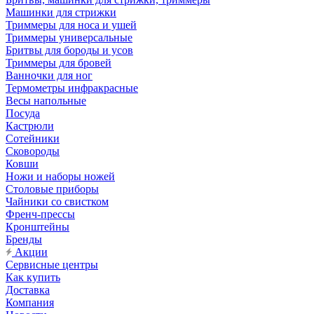
Машинки для стрижки
Триммеры для носа и ушей
Триммеры универсальные
Бритвы для бороды и усов
Триммеры для бровей
Ванночки для ног
Термометры инфракрасные
Весы напольные
Посуда
Кастрюли
Сотейники
Сковороды
Ковши
Ножи и наборы ножей
Столовые приборы
Чайники со свистком
Френч-прессы
Кронштейны
Бренды
Акции
Сервисные центры
Как купить
Доставка
Компания