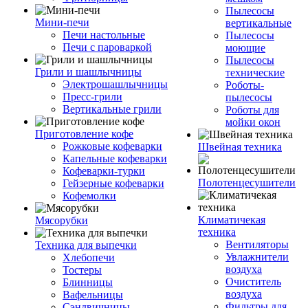
Пылесосы
Мини-печи
вертикальные
Печи настольные
Пылесосы
Печи с пароваркой
моющие
Пылесосы
Грили и шашлычницы
технические
Электрошашлычницы
Роботы-
Пресс-грили
пылесосы
Вертикальные грили
Роботы для
мойки окон
Приготовление кофе
Рожковые кофеварки
Швейная техника
Капельные кофеварки
Кофеварки-турки
Полотенцесушители
Гейзерные кофеварки
Кофемолки
Климатичекая
Мясорубки
техника
Вентиляторы
Техника для выпечки
Увлажнители
Хлебопечи
воздуха
Тостеры
Очиститель
Блинницы
воздуха
Вафельницы
Фильтры для
Сэндвичницы