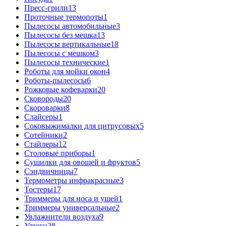
Пресс-грили
13
Проточные термопоты
1
Пылесосы автомобильные
3
Пылесосы без мешка
13
Пылесосы вертикальные
18
Пылесосы с мешком
3
Пылесосы технические
1
Роботы для мойки окон
4
Роботы-пылесосы
6
Рожковые кофеварки
20
Сковороды
20
Скороварки
8
Слайсеры
1
Соковыжималки для цитрусовых
5
Сотейники
2
Стайлеры
12
Столовые приборы
1
Сушилки для овощей и фруктов
5
Сэндвичницы
7
Термометры инфракрасные
3
Тостеры
17
Триммеры для носа и ушей
1
Триммеры универсальные
2
Увлажнители воздуха
9
Утюги
38