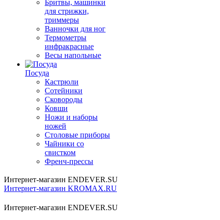
Бритвы, машинки
для стрижки,
триммеры
Ванночки для ног
Термометры
инфракрасные
Весы напольные
Посуда
Кастрюли
Сотейники
Сковороды
Ковши
Ножи и наборы
ножей
Столовые приборы
Чайники со
свистком
Френч-прессы
Интернет-магазин ENDEVER.SU
Интернет-магазин KROMAX.RU
Интернет-магазин ENDEVER.SU