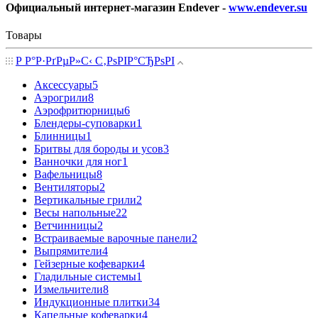
Официальный интернет-магазин Endever -
www.endever.su
Товары
Р Р°Р·РґРµР»С‹ С‚РѕРІР°СЂРѕРІ
Аксессуары
5
Аэрогрили
8
Аэрофритюрницы
6
Блендеры-суповарки
1
Блинницы
1
Бритвы для бороды и усов
3
Ванночки для ног
1
Вафельницы
8
Вентиляторы
2
Вертикальные грили
2
Весы напольные
22
Ветчинницы
2
Встраиваемые варочные панели
2
Выпрямители
4
Гейзерные кофеварки
4
Гладильные системы
1
Измельчители
8
Индукционные плитки
34
Капельные кофеварки
4