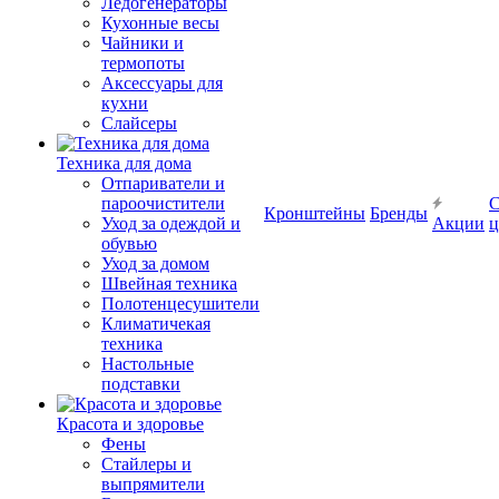
Ледогенераторы
Кухонные весы
Чайники и
термопоты
Аксессуары для
кухни
Слайсеры
Техника для дома
Отпариватели и
пароочистители
С
Кронштейны
Бренды
Уход за одеждой и
Акции
ц
обувью
Уход за домом
Швейная техника
Полотенцесушители
Климатичекая
техника
Настольные
подставки
Красота и здоровье
Фены
Стайлеры и
выпрямители