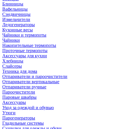
Блинницы
Вафельницы
Сэндвичницы
Измельчители
Ледогенераторы
Кухонные весы
Чайники и термопоты
Чайники
Накопительные термопоты
Проточные термопоты
Аксессуары для кухни
Хлебницы
Слайсеры
Техника для дома
Отпариватели и пароочистители
Отпариватели вертикальные
Отпариватели ручные
Пароочистители
Паровые швабры
Аксессуары
Уход за одеждой и обувью
Утюги
Парогенераторы
Гладильные системы
Сушилки для одежды и обуви