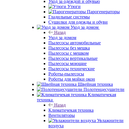
Уход за одеждой и обувью
Утюги
Парогенераторы
Гладильные системы
Сушилки для одежды и обуви
Уход за домом
Назад
Уход за домом
Пылесосы автомобильные
Пылесосы без мешка
Пылесосы с мешком
Пылесосы вертикальные
Пылесосы моющие
Пылесосы технические
Роботы-пылесосы
Роботы для мойки окон
Швейная техника
Полотенцесушители
Климатичекая
техника
Назад
Климатичекая техника
Вентиляторы
Увлажнители
воздуха