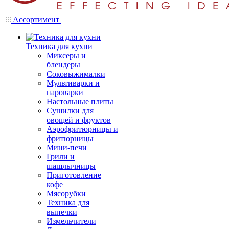
Ассортимент
Техника для кухни
Миксеры и
блендеры
Соковыжималки
Мультиварки и
пароварки
Настольные плиты
Сушилки для
овощей и фруктов
Аэрофритюрницы и
фритюрницы
Мини-печи
Грили и
шашлычницы
Приготовление
кофе
Мясорубки
Техника для
выпечки
Измельчители