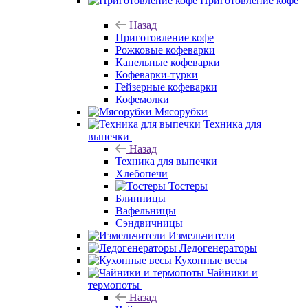
Приготовление кофе
Назад
Приготовление кофе
Рожковые кофеварки
Капельные кофеварки
Кофеварки-турки
Гейзерные кофеварки
Кофемолки
Мясорубки
Техника для
выпечки
Назад
Техника для выпечки
Хлебопечи
Тостеры
Блинницы
Вафельницы
Сэндвичницы
Измельчители
Ледогенераторы
Кухонные весы
Чайники и
термопоты
Назад