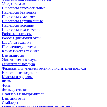
Уход за домом
Пылесосы автомобильные
Пылесосы без мешка
Пылесосы с мешком
Пылесосы вертикальные
Пылесосы моющие
Пылесосы технические
Роботы-пылесосы
Роботы для мойки окон
Швейная техника
Полотенцесушители
Климатичекая техника
Вентиляторы
Увлажнители воздуха
Очиститель воздуха
Фильтры для увлажнителей и очистителей воздуха
Настольные подставки
Красота и здоровье
Фены
Фены
Фены-расчески
Стайлеры и выпрямители
Выпрямители
Стайлеры
Бритвы, машинки для стрижки, триммеры