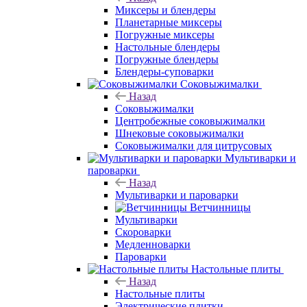
Миксеры и блендеры
Планетарные миксеры
Погружные миксеры
Настольные блендеры
Погружные блендеры
Блендеры-суповарки
Соковыжималки
Назад
Соковыжималки
Центробежные соковыжималки
Шнековые соковыжималки
Соковыжималки для цитрусовых
Мультиварки и
пароварки
Назад
Мультиварки и пароварки
Ветчинницы
Мультиварки
Скороварки
Медленноварки
Пароварки
Настольные плиты
Назад
Настольные плиты
Электрические плитки