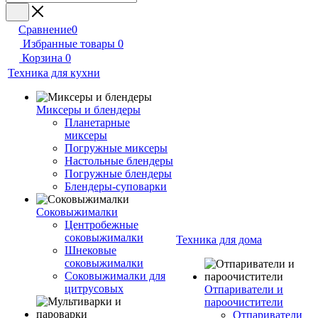
Сравнение
0
Избранные товары
0
Корзина
0
Техника для кухни
Миксеры и блендеры
Планетарные
миксеры
Погружные миксеры
Настольные блендеры
Погружные блендеры
Блендеры-суповарки
Соковыжималки
Центробежные
соковыжималки
Техника для дома
Шнековые
соковыжималки
Соковыжималки для
цитрусовых
Отпариватели и
пароочистители
Отпариватели