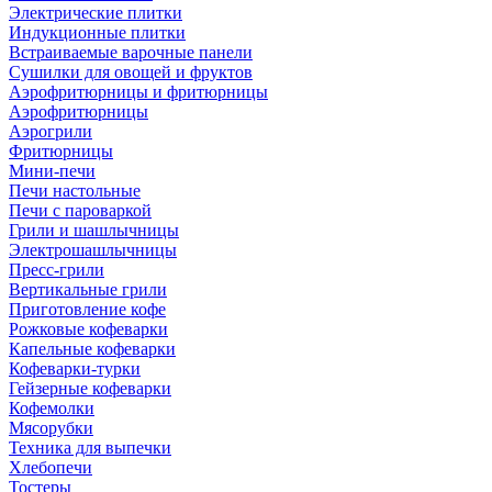
Электрические плитки
Индукционные плитки
Встраиваемые варочные панели
Сушилки для овощей и фруктов
Аэрофритюрницы и фритюрницы
Аэрофритюрницы
Аэрогрили
Фритюрницы
Мини-печи
Печи настольные
Печи с пароваркой
Грили и шашлычницы
Электрошашлычницы
Пресс-грили
Вертикальные грили
Приготовление кофе
Рожковые кофеварки
Капельные кофеварки
Кофеварки-турки
Гейзерные кофеварки
Кофемолки
Мясорубки
Техника для выпечки
Хлебопечи
Тостеры