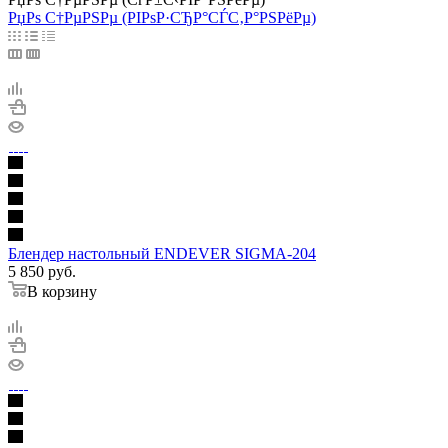
РџРѕ С†РµРЅРµ (РІРѕР·СЂР°СЃС‚Р°РЅРёРµ)
Блендер настольный ENDEVER SIGMA-204
5 850
руб.
В корзину