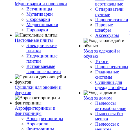
Мультиварки и пароварки
вертикальные
Ветчинницы
Отпариватели
Мультиварки
ручные
Скороварки
Пароочистители
Медленноварки
Паровые
Пароварки
швабры
Аксессуары
Настольные плиты
Электрические
плитки
Уход за одеждой и
Индукционные
обувью
плитки
Утюги
Встраиваемые
Парогенераторы
варочные панели
Гладильные
системы
Сушилки для
Сушилки для овощей и
одежды и обуви
фруктов
Уход за домом
Пылесосы
Аэрофритюрницы и
автомобильные
фритюрницы
Пылесосы без
Аэрофритюрницы
мешка
Аэрогрили
Пылесосы с
Фритюрницы
мешком