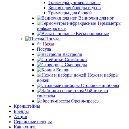
Триммеры универсальные
Бритвы для бороды и усов
Триммеры для бровей
Ванночки для ног
Термометры
инфракрасные
Весы напольные
Посуда
Назад
Посуда
Кастрюли
Сотейники
Сковороды
Ковши
Ножи и наборы
ножей
Столовые приборы
Чайники со
свистком
Френч-прессы
Кронштейны
Бренды
Акции
Сервисные центры
Как купить