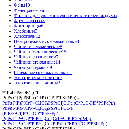
Фены
19
Фены-расчески
3
Фильтры для увлажнителей и очистителей воздуха
5
Френч-прессы
8
Фритюрницы
6
Хлебницы
5
Хлебопечи
12
Центробежные соковыжималки
4
Чайники керамические
8
Чайники металлические
15
Чайники со свистком
7
Чайники стеклянные
14
Чайники-термосы
9
Шнековые соковыжималки
11
Электрические плитки
9
Электрошашлычницы
2
Р¤РёР»СЊС‚СЂ
РџРѕ С†РµРЅРµ (СѓР±С‹РІР°РЅРёРµ)
РџРѕ РїРѕРїСѓР»СЏСЂРЅРѕСЃС‚Рё (СѓР±С‹РІР°РЅРёРµ)
РџРѕ РїРѕРїСѓР»СЏСЂРЅРѕСЃС‚Рё
(РІРѕР·СЂР°СЃС‚Р°РЅРёРµ)
РџРѕ Р°Р»С„Р°РІРёС‚Сѓ (СѓР±С‹РІР°РЅРёРµ)
РџРѕ Р°Р»С„Р°РІРёС‚Сѓ (РІРѕР·СЂР°СЃС‚Р°РЅРёРµ)
РџРѕ С†РµРЅРµ (СѓР±С‹РІР°РЅРёРµ)