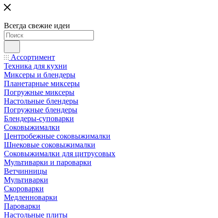
Всегда свежие идеи
Ассортимент
Техника для кухни
Миксеры и блендеры
Планетарные миксеры
Погружные миксеры
Настольные блендеры
Погружные блендеры
Блендеры-суповарки
Соковыжималки
Центробежные соковыжималки
Шнековые соковыжималки
Соковыжималки для цитрусовых
Мультиварки и пароварки
Ветчинницы
Мультиварки
Скороварки
Медленноварки
Пароварки
Настольные плиты