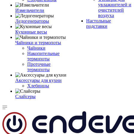
увлажнителей и
очистителей
Измельчители
воздуха
Настольные
Ледогенераторы
подставки
Кухонные весы
Чайники и термопоты
Чайники
Накопительные
термопоты
Проточные
термопоты
Аксессуары для кухни
Хлебницы
Слайсеры