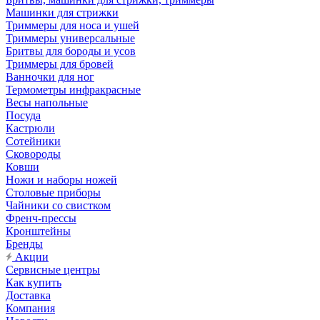
Машинки для стрижки
Триммеры для носа и ушей
Триммеры универсальные
Бритвы для бороды и усов
Триммеры для бровей
Ванночки для ног
Термометры инфракрасные
Весы напольные
Посуда
Кастрюли
Сотейники
Сковороды
Ковши
Ножи и наборы ножей
Столовые приборы
Чайники со свистком
Френч-прессы
Кронштейны
Бренды
Акции
Сервисные центры
Как купить
Доставка
Компания