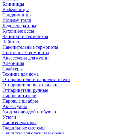
Блинницы
Вафельницы
Сэндвичницы
Измельчители
Ледогенераторы
Кухонные весы
Чайники и термопоты
Чайники
Накопительные термопоты
Проточные термопоты
Аксессуары для кухни
Хлебницы
Слайсеры
Техника для дома
Отпариватели и пароочистители
Отпариватели вертикальные
Отпариватели ручные
Пароочистители
Паровые швабры
Аксессуары
Уход за одеждой и обувью
Утюги
Парогенераторы
Гладильные системы
Сушилки для одежды и обуви