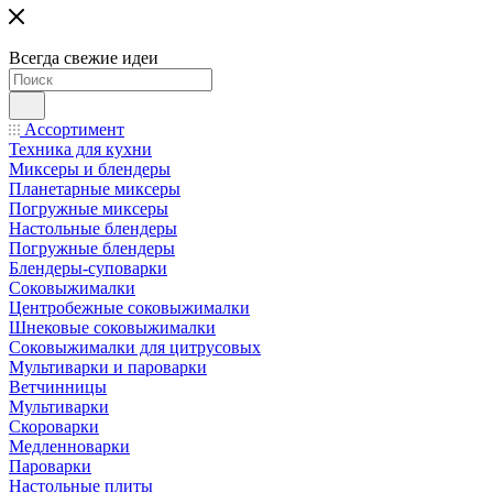
Всегда свежие идеи
Ассортимент
Техника для кухни
Миксеры и блендеры
Планетарные миксеры
Погружные миксеры
Настольные блендеры
Погружные блендеры
Блендеры-суповарки
Соковыжималки
Центробежные соковыжималки
Шнековые соковыжималки
Соковыжималки для цитрусовых
Мультиварки и пароварки
Ветчинницы
Мультиварки
Скороварки
Медленноварки
Пароварки
Настольные плиты