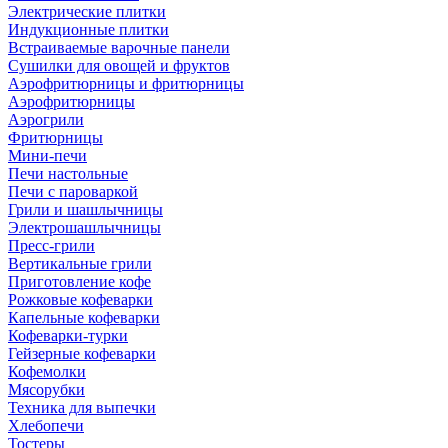
Электрические плитки
Индукционные плитки
Встраиваемые варочные панели
Сушилки для овощей и фруктов
Аэрофритюрницы и фритюрницы
Аэрофритюрницы
Аэрогрили
Фритюрницы
Мини-печи
Печи настольные
Печи с пароваркой
Грили и шашлычницы
Электрошашлычницы
Пресс-грили
Вертикальные грили
Приготовление кофе
Рожковые кофеварки
Капельные кофеварки
Кофеварки-турки
Гейзерные кофеварки
Кофемолки
Мясорубки
Техника для выпечки
Хлебопечи
Тостеры