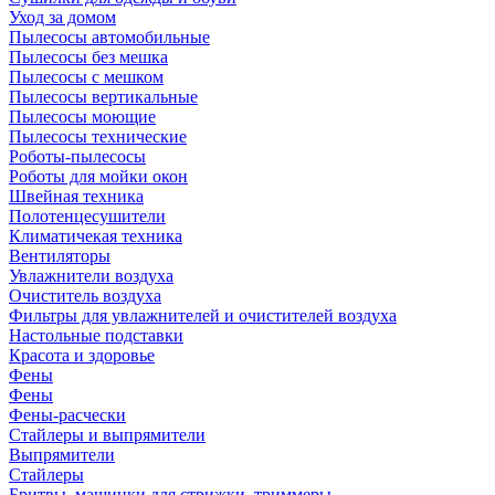
Уход за домом
Пылесосы автомобильные
Пылесосы без мешка
Пылесосы с мешком
Пылесосы вертикальные
Пылесосы моющие
Пылесосы технические
Роботы-пылесосы
Роботы для мойки окон
Швейная техника
Полотенцесушители
Климатичекая техника
Вентиляторы
Увлажнители воздуха
Очиститель воздуха
Фильтры для увлажнителей и очистителей воздуха
Настольные подставки
Красота и здоровье
Фены
Фены
Фены-расчески
Стайлеры и выпрямители
Выпрямители
Стайлеры
Бритвы, машинки для стрижки, триммеры