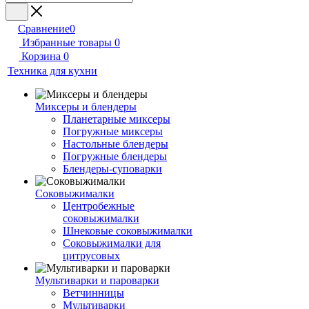
Сравнение
0
Избранные товары
0
Корзина
0
Техника для кухни
Миксеры и блендеры
Планетарные миксеры
Погружные миксеры
Настольные блендеры
Погружные блендеры
Блендеры-суповарки
Соковыжималки
Центробежные
соковыжималки
Шнековые соковыжималки
Соковыжималки для
цитрусовых
Мультиварки и пароварки
Ветчинницы
Мультиварки