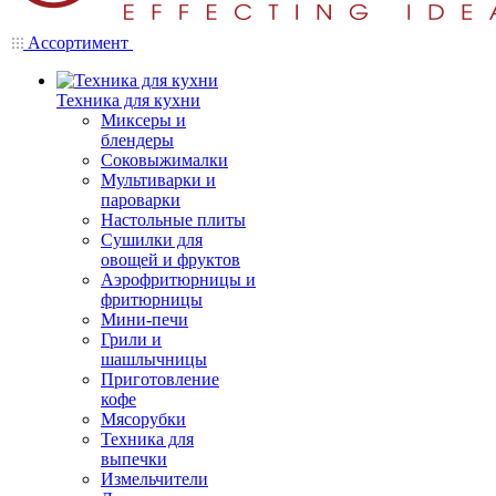
Ассортимент
Техника для кухни
Миксеры и
блендеры
Соковыжималки
Мультиварки и
пароварки
Настольные плиты
Сушилки для
овощей и фруктов
Аэрофритюрницы и
фритюрницы
Мини-печи
Грили и
шашлычницы
Приготовление
кофе
Мясорубки
Техника для
выпечки
Измельчители