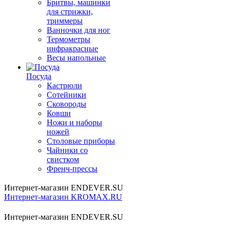
Бритвы, машинки
для стрижки,
триммеры
Ванночки для ног
Термометры
инфракрасные
Весы напольные
Посуда
Кастрюли
Сотейники
Сковороды
Ковши
Ножи и наборы
ножей
Столовые приборы
Чайники со
свистком
Френч-прессы
Интернет-магазин ENDEVER.SU
Интернет-магазин KROMAX.RU
Интернет-магазин ENDEVER.SU