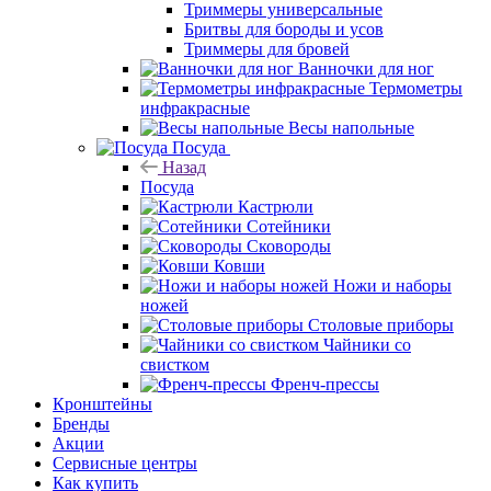
Триммеры универсальные
Бритвы для бороды и усов
Триммеры для бровей
Ванночки для ног
Термометры
инфракрасные
Весы напольные
Посуда
Назад
Посуда
Кастрюли
Сотейники
Сковороды
Ковши
Ножи и наборы
ножей
Столовые приборы
Чайники со
свистком
Френч-прессы
Кронштейны
Бренды
Акции
Сервисные центры
Как купить