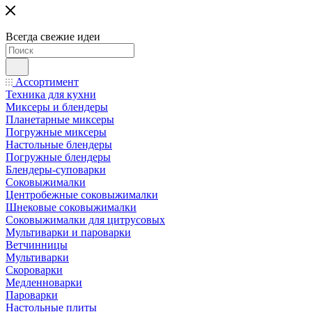
Всегда свежие идеи
Ассортимент
Техника для кухни
Миксеры и блендеры
Планетарные миксеры
Погружные миксеры
Настольные блендеры
Погружные блендеры
Блендеры-суповарки
Соковыжималки
Центробежные соковыжималки
Шнековые соковыжималки
Соковыжималки для цитрусовых
Мультиварки и пароварки
Ветчинницы
Мультиварки
Скороварки
Медленноварки
Пароварки
Настольные плиты