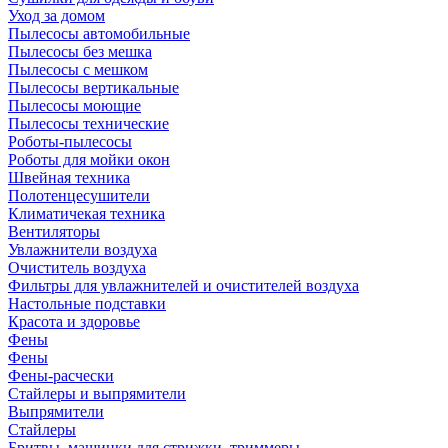
Уход за домом
Пылесосы автомобильные
Пылесосы без мешка
Пылесосы с мешком
Пылесосы вертикальные
Пылесосы моющие
Пылесосы технические
Роботы-пылесосы
Роботы для мойки окон
Швейная техника
Полотенцесушители
Климатичекая техника
Вентиляторы
Увлажнители воздуха
Очиститель воздуха
Фильтры для увлажнителей и очистителей воздуха
Настольные подставки
Красота и здоровье
Фены
Фены
Фены-расчески
Стайлеры и выпрямители
Выпрямители
Стайлеры
Бритвы, машинки для стрижки, триммеры