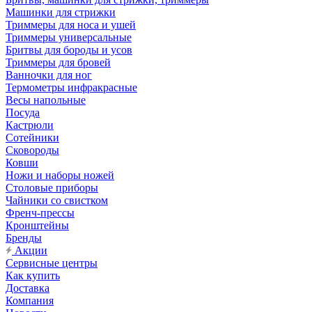
Машинки для стрижки
Триммеры для носа и ушей
Триммеры универсальные
Бритвы для бороды и усов
Триммеры для бровей
Ванночки для ног
Термометры инфракрасные
Весы напольные
Посуда
Кастрюли
Сотейники
Сковороды
Ковши
Ножи и наборы ножей
Столовые приборы
Чайники со свистком
Френч-прессы
Кронштейны
Бренды
Акции
Сервисные центры
Как купить
Доставка
Компания