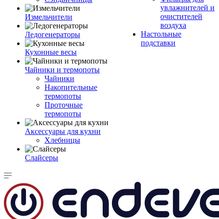
увлажнителей и
очистителей
Измельчители
воздуха
Настольные
Ледогенераторы
подставки
Кухонные весы
Чайники и термопоты
Чайники
Накопительные
термопоты
Проточные
термопоты
Аксессуары для кухни
Хлебницы
Слайсеры