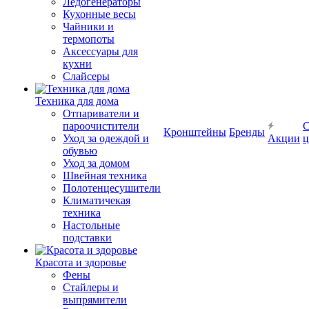
Ледогенераторы
Кухонные весы
Чайники и
термопоты
Аксессуары для
кухни
Слайсеры
Техника для дома
Отпариватели и
пароочистители
С
Кронштейны
Бренды
Уход за одеждой и
Акции
ц
обувью
Уход за домом
Швейная техника
Полотенцесушители
Климатичекая
техника
Настольные
подставки
Красота и здоровье
Фены
Стайлеры и
выпрямители