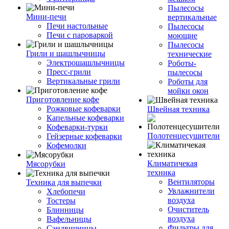
Пылесосы
Мини-печи
вертикальные
Печи настольные
Пылесосы
Печи с пароваркой
моющие
Пылесосы
Грили и шашлычницы
технические
Электрошашлычницы
Роботы-
Пресс-грили
пылесосы
Вертикальные грили
Роботы для
мойки окон
Приготовление кофе
Рожковые кофеварки
Швейная техника
Капельные кофеварки
Кофеварки-турки
Полотенцесушители
Гейзерные кофеварки
Кофемолки
Климатичекая
Мясорубки
техника
Вентиляторы
Техника для выпечки
Увлажнители
Хлебопечи
воздуха
Тостеры
Очиститель
Блинницы
воздуха
Вафельницы
Фильтры для
Сэндвичницы