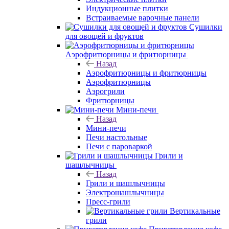
Индукционные плитки
Встраиваемые варочные панели
Сушилки
для овощей и фруктов
Аэрофритюрницы и фритюрницы
Назад
Аэрофритюрницы и фритюрницы
Аэрофритюрницы
Аэрогрили
Фритюрницы
Мини-печи
Назад
Мини-печи
Печи настольные
Печи с пароваркой
Грили и
шашлычницы
Назад
Грили и шашлычницы
Электрошашлычницы
Пресс-грили
Вертикальные
грили