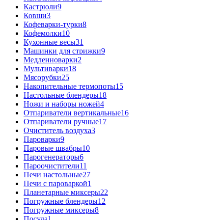
Кастрюли
9
Ковши
3
Кофеварки-турки
8
Кофемолки
10
Кухонные весы
31
Машинки для стрижки
9
Медленноварки
2
Мультиварки
18
Мясорубки
25
Накопительные термопоты
15
Настольные блендеры
18
Ножи и наборы ножей
4
Отпариватели вертикальные
16
Отпариватели ручные
17
Очиститель воздуха
3
Пароварки
9
Паровые швабры
10
Парогенераторы
6
Пароочистители
11
Печи настольные
27
Печи с пароваркой
1
Планетарные миксеры
22
Погружные блендеры
12
Погружные миксеры
8
Посуда
1