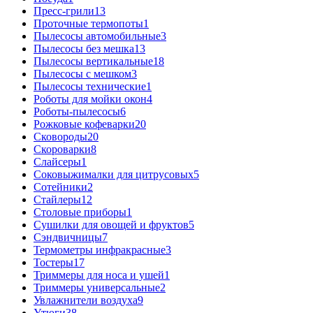
Пресс-грили
13
Проточные термопоты
1
Пылесосы автомобильные
3
Пылесосы без мешка
13
Пылесосы вертикальные
18
Пылесосы с мешком
3
Пылесосы технические
1
Роботы для мойки окон
4
Роботы-пылесосы
6
Рожковые кофеварки
20
Сковороды
20
Скороварки
8
Слайсеры
1
Соковыжималки для цитрусовых
5
Сотейники
2
Стайлеры
12
Столовые приборы
1
Сушилки для овощей и фруктов
5
Сэндвичницы
7
Термометры инфракрасные
3
Тостеры
17
Триммеры для носа и ушей
1
Триммеры универсальные
2
Увлажнители воздуха
9
Утюги
38