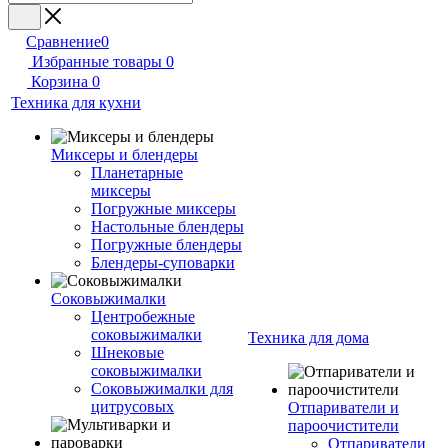
Сравнение
0
Избранные товары
0
Корзина
0
Техника для кухни
Миксеры и блендеры
Планетарные
миксеры
Погружные миксеры
Настольные блендеры
Погружные блендеры
Блендеры-суповарки
Соковыжималки
Центробежные
соковыжималки
Техника для дома
Шнековые
соковыжималки
Соковыжималки для
цитрусовых
Отпариватели и
пароочистители
Отпариватели