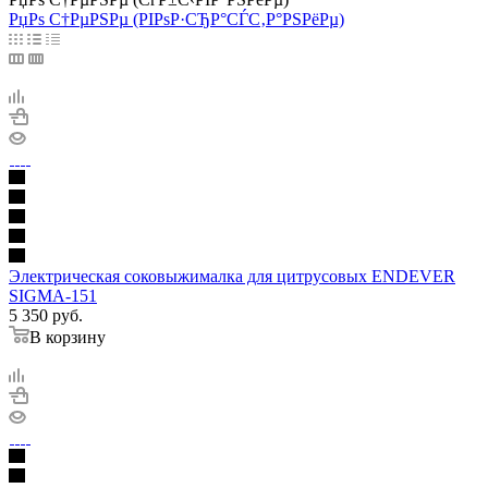
РџРѕ С†РµРЅРµ (РІРѕР·СЂР°СЃС‚Р°РЅРёРµ)
Электрическая соковыжималка для цитрусовых ENDEVER
SIGMA-151
5 350
руб.
В корзину