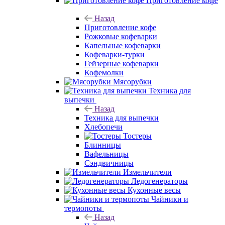
Приготовление кофе
Назад
Приготовление кофе
Рожковые кофеварки
Капельные кофеварки
Кофеварки-турки
Гейзерные кофеварки
Кофемолки
Мясорубки
Техника для
выпечки
Назад
Техника для выпечки
Хлебопечи
Тостеры
Блинницы
Вафельницы
Сэндвичницы
Измельчители
Ледогенераторы
Кухонные весы
Чайники и
термопоты
Назад