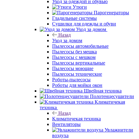
Уход за одеждой и обувью
Утюги
Парогенераторы
Гладильные системы
Сушилки для одежды и обуви
Уход за домом
Назад
Уход за домом
Пылесосы автомобильные
Пылесосы без мешка
Пылесосы с мешком
Пылесосы вертикальные
Пылесосы моющие
Пылесосы технические
Роботы-пылесосы
Роботы для мойки окон
Швейная техника
Полотенцесушители
Климатичекая
техника
Назад
Климатичекая техника
Вентиляторы
Увлажнители
воздуха