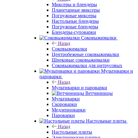
Миксеры и блендеры
Планетарные миксеры
Погружные миксеры
Настольные блендеры
Погружные блендеры
Блендеры-суповарки
Соковыжималки
Назад
Соковыжималки
Центробежные соковыжималки
Шнековые соковыжималки
Соковыжималки для цитрусовых
Мультиварки и
пароварки
Назад
Мультиварки и пароварки
Ветчинницы
Мультиварки
Скороварки
Медленноварки
Пароварки
Настольные плиты
Назад
Настольные плиты
Электрические плитки