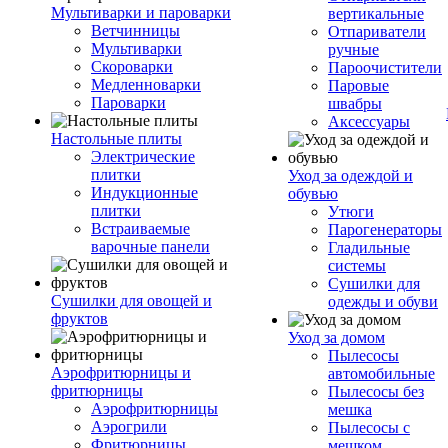
Мультиварки и пароварки
вертикальные
Ветчинницы
Отпариватели
Мультиварки
ручные
Скороварки
Пароочистители
Медленноварки
Паровые
Пароварки
швабры
Аксессуары
Настольные плиты
Электрические
плитки
Уход за одеждой и
Индукционные
обувью
плитки
Утюги
Встраиваемые
Парогенераторы
варочные панели
Гладильные
системы
Сушилки для
Сушилки для овощей и
одежды и обуви
фруктов
Уход за домом
Пылесосы
Аэрофритюрницы и
автомобильные
фритюрницы
Пылесосы без
Аэрофритюрницы
мешка
Аэрогрили
Пылесосы с
Фритюрницы
мешком