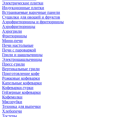
Электрические плитки
Индукционные плитки
Встраиваемые варочные панели
Сушилки для овощей и фруктов
Аэрофритюрницы и фритюрницы
Аэрофритюрницы
Аэрогрили
Фритюрницы
Мини-печи
Печи настольные
Печи с пароваркой
Грили и шашлычницы
Электрошашлычницы
Пресс-грили
Вертикальные грили
Приготовление кофе
Рожковые кофеварки
Капельные кофеварки
Кофеварки-турки
Гейзерные кофеварки
Кофемолки
Мясорубки
Техника для выпечки
Хлебопечи
Тостеры