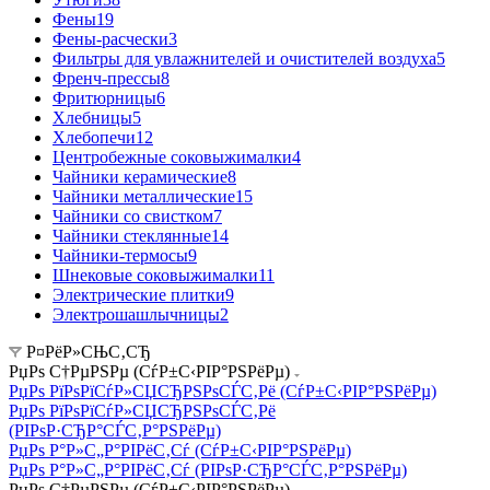
Фены
19
Фены-расчески
3
Фильтры для увлажнителей и очистителей воздуха
5
Френч-прессы
8
Фритюрницы
6
Хлебницы
5
Хлебопечи
12
Центробежные соковыжималки
4
Чайники керамические
8
Чайники металлические
15
Чайники со свистком
7
Чайники стеклянные
14
Чайники-термосы
9
Шнековые соковыжималки
11
Электрические плитки
9
Электрошашлычницы
2
Р¤РёР»СЊС‚СЂ
РџРѕ С†РµРЅРµ (СѓР±С‹РІР°РЅРёРµ)
РџРѕ РїРѕРїСѓР»СЏСЂРЅРѕСЃС‚Рё (СѓР±С‹РІР°РЅРёРµ)
РџРѕ РїРѕРїСѓР»СЏСЂРЅРѕСЃС‚Рё
(РІРѕР·СЂР°СЃС‚Р°РЅРёРµ)
РџРѕ Р°Р»С„Р°РІРёС‚Сѓ (СѓР±С‹РІР°РЅРёРµ)
РџРѕ Р°Р»С„Р°РІРёС‚Сѓ (РІРѕР·СЂР°СЃС‚Р°РЅРёРµ)
РџРѕ С†РµРЅРµ (СѓР±С‹РІР°РЅРёРµ)