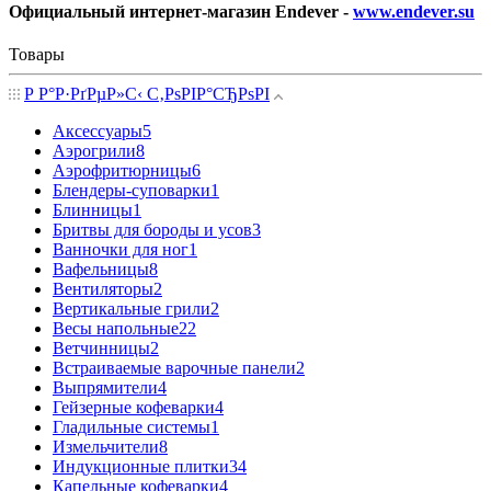
Официальный интернет-магазин Endever -
www.endever.su
Товары
Р Р°Р·РґРµР»С‹ С‚РѕРІР°СЂРѕРІ
Аксессуары
5
Аэрогрили
8
Аэрофритюрницы
6
Блендеры-суповарки
1
Блинницы
1
Бритвы для бороды и усов
3
Ванночки для ног
1
Вафельницы
8
Вентиляторы
2
Вертикальные грили
2
Весы напольные
22
Ветчинницы
2
Встраиваемые варочные панели
2
Выпрямители
4
Гейзерные кофеварки
4
Гладильные системы
1
Измельчители
8
Индукционные плитки
34
Капельные кофеварки
4