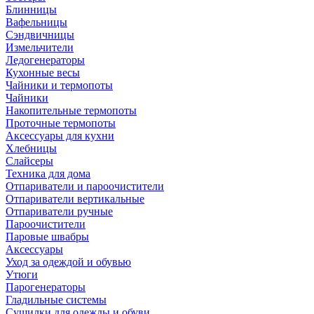
Блинницы
Вафельницы
Сэндвичницы
Измельчители
Ледогенераторы
Кухонные весы
Чайники и термопоты
Чайники
Накопительные термопоты
Проточные термопоты
Аксессуары для кухни
Хлебницы
Слайсеры
Техника для дома
Отпариватели и пароочистители
Отпариватели вертикальные
Отпариватели ручные
Пароочистители
Паровые швабры
Аксессуары
Уход за одеждой и обувью
Утюги
Парогенераторы
Гладильные системы
Сушилки для одежды и обуви