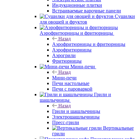
Индукционные плитки
Встраиваемые варочные панели
Сушилки
для овощей и фруктов
Аэрофритюрницы и фритюрницы
Назад
Аэрофритюрницы и фритюрницы
Аэрофритюрницы
Аэрогрили
Фритюрницы
Мини-печи
Назад
Мини-печи
Печи настольные
Печи с пароваркой
Грили и
шашлычницы
Назад
Грили и шашлычницы
Электрошашлычницы
Пресс-грили
Вертикальные
грили