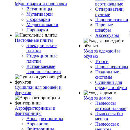
Мультиварки и пароварки
вертикальные
Ветчинницы
Отпариватели
Мультиварки
ручные
Скороварки
Пароочистители
Медленноварки
Паровые
Пароварки
швабры
Аксессуары
Настольные плиты
Электрические
плитки
Уход за одеждой и
Индукционные
обувью
плитки
Утюги
Встраиваемые
Парогенераторы
варочные панели
Гладильные
системы
Сушилки для
Сушилки для овощей и
одежды и обуви
фруктов
Уход за домом
Пылесосы
Аэрофритюрницы и
автомобильные
фритюрницы
Пылесосы без
Аэрофритюрницы
мешка
Аэрогрили
Пылесосы с
Фритюрницы
мешком