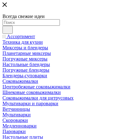
Всегда свежие идеи
Ассортимент
Техника для кухни
Миксеры и блендеры
Планетарные миксеры
Погружные миксеры
Настольные блендеры
Погружные блендеры
Блендеры-суповарки
Соковыжималки
Центробежные соковыжималки
Шнековые соковыжималки
Соковыжималки для цитрусовых
Мультиварки и пароварки
Ветчинницы
Мультиварки
Скороварки
Медленноварки
Пароварки
Настольные плиты