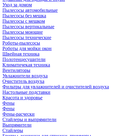
Уход за домом
Пылесосы автомобильные
Пылесосы без мешка
Пылесосы с мешком
Пылесосы вертикальные
Пылесосы моющие
Пылесосы технические
Роботы-пылесосы
Роботы для мойки окон
Швейная техника
Полотенцесушители
Климатичекая техника
Вентиляторы
Увлажнители воздуха
Очиститель воздуха
Фильтры для увлажнителей и очистителей воздуха
Настольные подставки
Красота и здоровье
Фены
Фены
Фены-расчески
Стайлеры и выпрямители
Выпрямители
Стайлеры
Бритвы, машинки для стрижки, триммеры