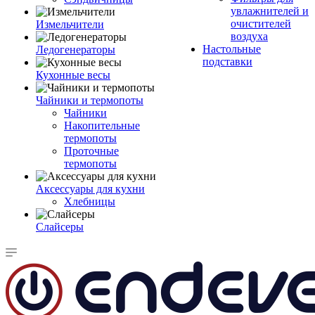
увлажнителей и
очистителей
Измельчители
воздуха
Настольные
Ледогенераторы
подставки
Кухонные весы
Чайники и термопоты
Чайники
Накопительные
термопоты
Проточные
термопоты
Аксессуары для кухни
Хлебницы
Слайсеры