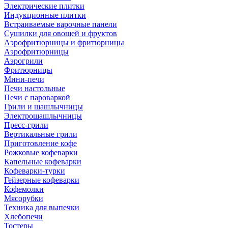
Электрические плитки
Индукционные плитки
Встраиваемые варочные панели
Сушилки для овощей и фруктов
Аэрофритюрницы и фритюрницы
Аэрофритюрницы
Аэрогрили
Фритюрницы
Мини-печи
Печи настольные
Печи с пароваркой
Грили и шашлычницы
Электрошашлычницы
Пресс-грили
Вертикальные грили
Приготовление кофе
Рожковые кофеварки
Капельные кофеварки
Кофеварки-турки
Гейзерные кофеварки
Кофемолки
Мясорубки
Техника для выпечки
Хлебопечи
Тостеры