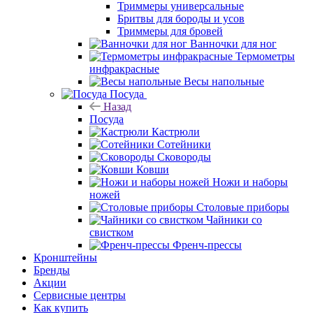
Триммеры универсальные
Бритвы для бороды и усов
Триммеры для бровей
Ванночки для ног
Термометры
инфракрасные
Весы напольные
Посуда
Назад
Посуда
Кастрюли
Сотейники
Сковороды
Ковши
Ножи и наборы
ножей
Столовые приборы
Чайники со
свистком
Френч-прессы
Кронштейны
Бренды
Акции
Сервисные центры
Как купить