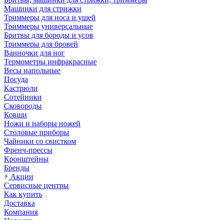
Машинки для стрижки
Триммеры для носа и ушей
Триммеры универсальные
Бритвы для бороды и усов
Триммеры для бровей
Ванночки для ног
Термометры инфракрасные
Весы напольные
Посуда
Кастрюли
Сотейники
Сковороды
Ковши
Ножи и наборы ножей
Столовые приборы
Чайники со свистком
Френч-прессы
Кронштейны
Бренды
Акции
Сервисные центры
Как купить
Доставка
Компания