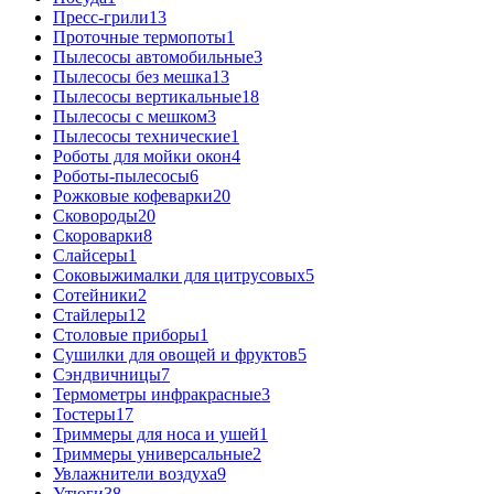
Пресс-грили
13
Проточные термопоты
1
Пылесосы автомобильные
3
Пылесосы без мешка
13
Пылесосы вертикальные
18
Пылесосы с мешком
3
Пылесосы технические
1
Роботы для мойки окон
4
Роботы-пылесосы
6
Рожковые кофеварки
20
Сковороды
20
Скороварки
8
Слайсеры
1
Соковыжималки для цитрусовых
5
Сотейники
2
Стайлеры
12
Столовые приборы
1
Сушилки для овощей и фруктов
5
Сэндвичницы
7
Термометры инфракрасные
3
Тостеры
17
Триммеры для носа и ушей
1
Триммеры универсальные
2
Увлажнители воздуха
9
Утюги
38