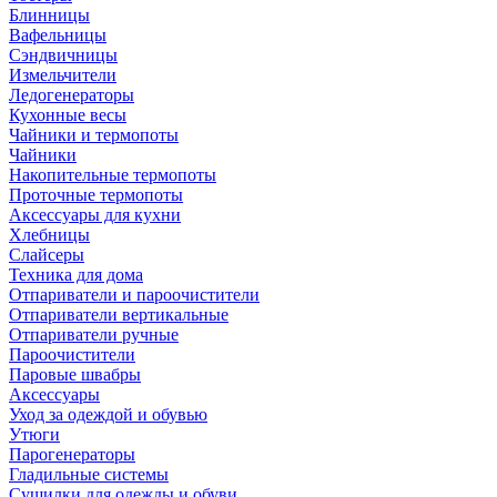
Блинницы
Вафельницы
Сэндвичницы
Измельчители
Ледогенераторы
Кухонные весы
Чайники и термопоты
Чайники
Накопительные термопоты
Проточные термопоты
Аксессуары для кухни
Хлебницы
Слайсеры
Техника для дома
Отпариватели и пароочистители
Отпариватели вертикальные
Отпариватели ручные
Пароочистители
Паровые швабры
Аксессуары
Уход за одеждой и обувью
Утюги
Парогенераторы
Гладильные системы
Сушилки для одежды и обуви