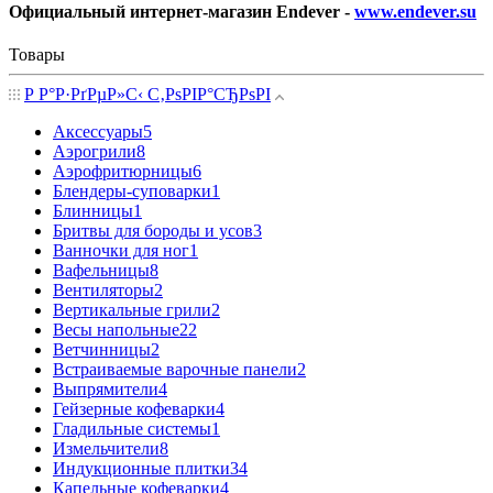
Официальный интернет-магазин Endever -
www.endever.su
Товары
Р Р°Р·РґРµР»С‹ С‚РѕРІР°СЂРѕРІ
Аксессуары
5
Аэрогрили
8
Аэрофритюрницы
6
Блендеры-суповарки
1
Блинницы
1
Бритвы для бороды и усов
3
Ванночки для ног
1
Вафельницы
8
Вентиляторы
2
Вертикальные грили
2
Весы напольные
22
Ветчинницы
2
Встраиваемые варочные панели
2
Выпрямители
4
Гейзерные кофеварки
4
Гладильные системы
1
Измельчители
8
Индукционные плитки
34
Капельные кофеварки
4