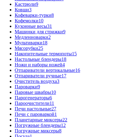
Кастрюли
9
Ковши
3
Кофеварки-турки
8
Кофемолки
10
Кухонные весы
31
Машинки для стрижки
9
Медленноварки
2
Мультиварки
18
Мясорубки
25
Накопительные термопоты
15
Настольные блендеры
18
Ножи и наборы ножей
4
Отпариватели вертикальные
16
Отпариватели ручные
17
Очиститель воздуха
3
Пароварки
9
Паровые швабры
10
Парогенераторы
6
Пароочистители
11
Печи настольные
27
Печи с пароваркой
1
Планетарные миксеры
22
Погружные блендеры
12
Погружные миксеры
8
Посуда
1