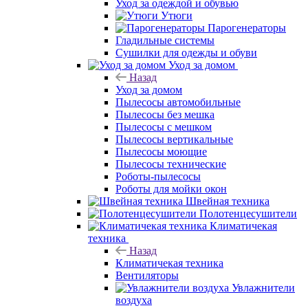
Уход за одеждой и обувью
Утюги
Парогенераторы
Гладильные системы
Сушилки для одежды и обуви
Уход за домом
Назад
Уход за домом
Пылесосы автомобильные
Пылесосы без мешка
Пылесосы с мешком
Пылесосы вертикальные
Пылесосы моющие
Пылесосы технические
Роботы-пылесосы
Роботы для мойки окон
Швейная техника
Полотенцесушители
Климатичекая
техника
Назад
Климатичекая техника
Вентиляторы
Увлажнители
воздуха