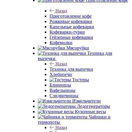
Приготовление кофе
Назад
Приготовление кофе
Рожковые кофеварки
Капельные кофеварки
Кофеварки-турки
Гейзерные кофеварки
Кофемолки
Мясорубки
Техника для
выпечки
Назад
Техника для выпечки
Хлебопечи
Тостеры
Блинницы
Вафельницы
Сэндвичницы
Измельчители
Ледогенераторы
Кухонные весы
Чайники и
термопоты
Назад