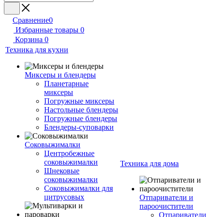
Сравнение
0
Избранные товары
0
Корзина
0
Техника для кухни
Миксеры и блендеры
Планетарные
миксеры
Погружные миксеры
Настольные блендеры
Погружные блендеры
Блендеры-суповарки
Соковыжималки
Центробежные
соковыжималки
Техника для дома
Шнековые
соковыжималки
Соковыжималки для
цитрусовых
Отпариватели и
пароочистители
Отпариватели