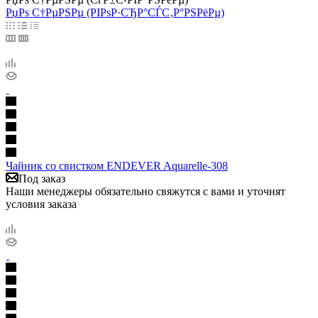
РџРѕ С†РµРЅРµ (РІРѕР·СЂР°СЃС‚Р°РЅРёРµ)
Чайник со свистком ENDEVER Aquarelle-308
Под заказ
Наши менеджеры обязательно свяжутся с вами и уточнят
условия заказа