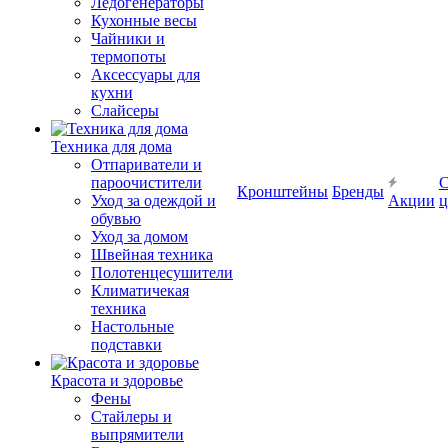
Ледогенераторы
Кухонные весы
Чайники и
термопоты
Аксессуары для
кухни
Слайсеры
Техника для дома
Отпариватели и
пароочистители
С
Кронштейны
Бренды
Уход за одеждой и
Акции
ц
обувью
Уход за домом
Швейная техника
Полотенцесушители
Климатичекая
техника
Настольные
подставки
Красота и здоровье
Фены
Стайлеры и
выпрямители