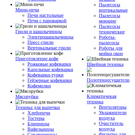
Пылесосы
Мини-печи
вертикальные
Печи настольные
Пылесосы
Печи с пароваркой
моющие
Пылесосы
Грили и шашлычницы
технические
Электрошашлычницы
Роботы-
Пресс-грили
пылесосы
Вертикальные грили
Роботы для
мойки окон
Приготовление кофе
Рожковые кофеварки
Швейная техника
Капельные кофеварки
Кофеварки-турки
Полотенцесушители
Гейзерные кофеварки
Кофемолки
Климатичекая
Мясорубки
техника
Вентиляторы
Техника для выпечки
Увлажнители
Хлебопечи
воздуха
Тостеры
Очиститель
Блинницы
воздуха
Вафельницы
Фильтры для
Сэндвичницы