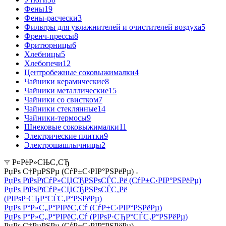
Фены
19
Фены-расчески
3
Фильтры для увлажнителей и очистителей воздуха
5
Френч-прессы
8
Фритюрницы
6
Хлебницы
5
Хлебопечи
12
Центробежные соковыжималки
4
Чайники керамические
8
Чайники металлические
15
Чайники со свистком
7
Чайники стеклянные
14
Чайники-термосы
9
Шнековые соковыжималки
11
Электрические плитки
9
Электрошашлычницы
2
Р¤РёР»СЊС‚СЂ
РџРѕ С†РµРЅРµ (СѓР±С‹РІР°РЅРёРµ)
РџРѕ РїРѕРїСѓР»СЏСЂРЅРѕСЃС‚Рё (СѓР±С‹РІР°РЅРёРµ)
РџРѕ РїРѕРїСѓР»СЏСЂРЅРѕСЃС‚Рё
(РІРѕР·СЂР°СЃС‚Р°РЅРёРµ)
РџРѕ Р°Р»С„Р°РІРёС‚Сѓ (СѓР±С‹РІР°РЅРёРµ)
РџРѕ Р°Р»С„Р°РІРёС‚Сѓ (РІРѕР·СЂР°СЃС‚Р°РЅРёРµ)
РџРѕ С†РµРЅРµ (СѓР±С‹РІР°РЅРёРµ)