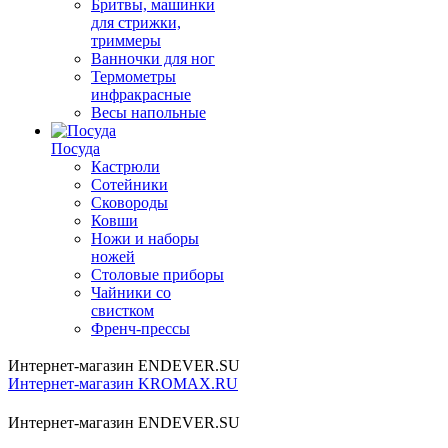
Бритвы, машинки
для стрижки,
триммеры
Ванночки для ног
Термометры
инфракрасные
Весы напольные
Посуда
Кастрюли
Сотейники
Сковороды
Ковши
Ножи и наборы
ножей
Столовые приборы
Чайники со
свистком
Френч-прессы
Интернет-магазин ENDEVER.SU
Интернет-магазин KROMAX.RU
Интернет-магазин ENDEVER.SU