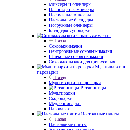
Миксеры и блендеры
Планетарные миксеры
Погружные миксеры
Настольные блендеры
Погружные блендеры
Блендеры-суповарки
Соковыжималки
Назад
Соковыжималки
Центробежные соковыжималки
Шнековые соковыжималки
Соковыжималки для цитрусовых
Мультиварки и
пароварки
Назад
Мультиварки и пароварки
Ветчинницы
Мультиварки
Скороварки
Медленноварки
Пароварки
Настольные плиты
Назад
Настольные плиты
Электрические плитки