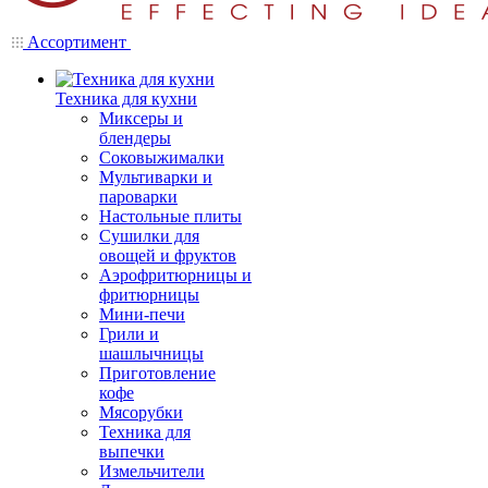
Ассортимент
Техника для кухни
Миксеры и
блендеры
Соковыжималки
Мультиварки и
пароварки
Настольные плиты
Сушилки для
овощей и фруктов
Аэрофритюрницы и
фритюрницы
Мини-печи
Грили и
шашлычницы
Приготовление
кофе
Мясорубки
Техника для
выпечки
Измельчители